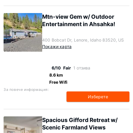
Mtn-view Gem w/ Outdoor
Entertainment in Ahsahka!
400 Bobcat Dr, Lenore, Idaho 83520, US
Покажи карта
6/10
Fair
1 отзива
8.6 km
Free Wifi
За повече информация:
Изберете
Spacious Gifford Retreat w/
Scenic Farmland Views