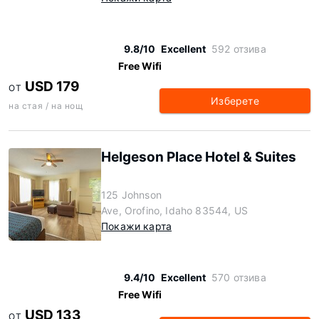
9.8/10
Excellent
592 отзива
Free Wifi
USD 179
ОТ
Изберете
на стая / на нощ
Helgeson Place Hotel & Suites
125 Johnson
Ave, Orofino, Idaho 83544, US
Покажи карта
9.4/10
Excellent
570 отзива
Free Wifi
USD 133
ОТ