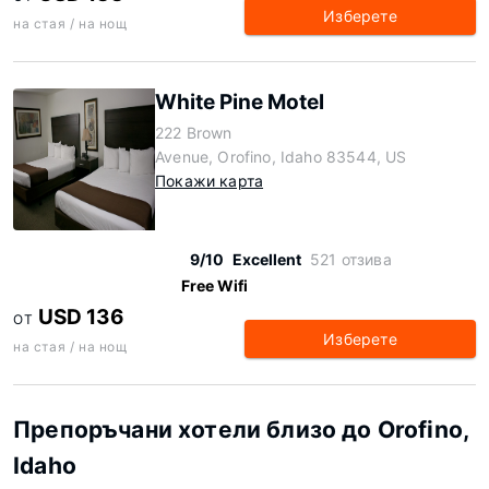
Изберете
на стая / на нощ
White Pine Motel
222 Brown
Avenue, Orofino, Idaho 83544, US
Покажи карта
9/10
Excellent
521 отзива
Free Wifi
USD 136
ОТ
Изберете
на стая / на нощ
Препоръчани хотели близо до Orofino,
Idaho