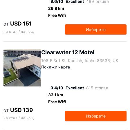
9.6/10
Excellent
489 отзива
29.8 km
Free Wifi
USD 151
ОТ
Изберете
на стая / на нощ
Clearwater 12 Motel
108 E 3rd St, Kamiah, Idaho 83536, US
Покажи карта
9.4/10
Excellent
815 отзива
33.1 km
Free Wifi
USD 139
ОТ
Изберете
на стая / на нощ