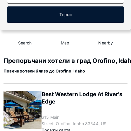
Търси
Search
Map
Nearby
Препоръчани хотели в град Orofino, Ida
Повече хотели близо до Orofino, Idaho
Best Western Lodge At River's
Edge
615 Main
Street, Orofino, Idaho 83544, US
Покажи карта