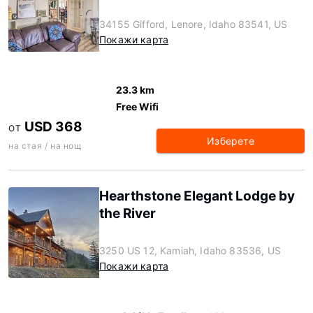
34155 Gifford, Lenore, Idaho 83541, US
Покажи карта
23.3 km
Free Wifi
USD 368
ОТ
Изберете
на стая / на нощ
Hearthstone Elegant Lodge by
the River
3250 US 12, Kamiah, Idaho 83536, US
Покажи карта