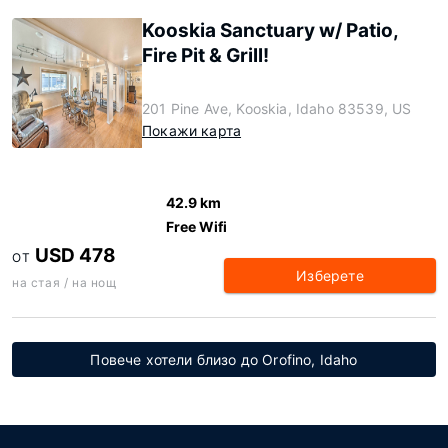
Kooskia Sanctuary w/ Patio,
Fire Pit & Grill!
201 Pine Ave, Kooskia, Idaho 83539, US
Покажи карта
42.9 km
Free Wifi
USD 478
ОТ
Изберете
на стая / на нощ
Повече хотели близо до Orofino, Idaho