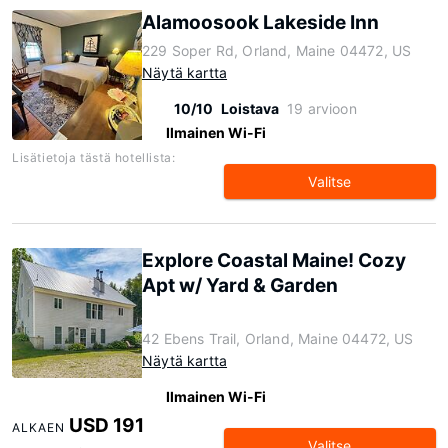
Alamoosook Lakeside Inn
229 Soper Rd, Orland, Maine 04472, US
Näytä kartta
10/10
Loistava
19 arvioon
Ilmainen Wi-Fi
Lisätietoja tästä hotellista:
Valitse
Explore Coastal Maine! Cozy
Apt w/ Yard & Garden
42 Ebens Trail, Orland, Maine 04472, US
Näytä kartta
Ilmainen Wi-Fi
USD 191
ALKAEN
Valitse