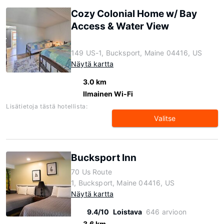
Cozy Colonial Home w/ Bay
Access & Water View
149 US-1, Bucksport, Maine 04416, US
Näytä kartta
3.0 km
Ilmainen Wi-Fi
Lisätietoja tästä hotellista:
Valitse
Bucksport Inn
70 Us Route
1, Bucksport, Maine 04416, US
Näytä kartta
9.4/10
Loistava
646 arvioon
3.6 km