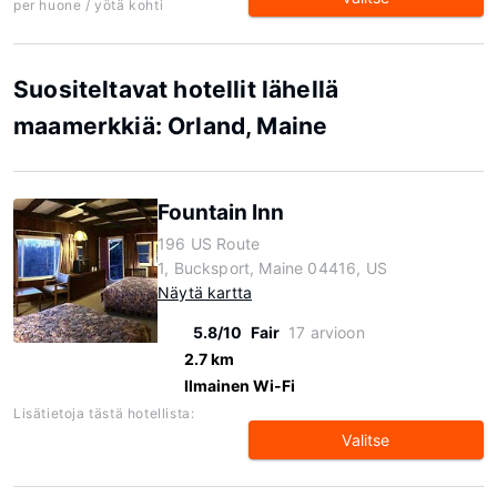
per huone / yötä kohti
Suositeltavat hotellit lähellä
maamerkkiä: Orland, Maine
Fountain Inn
196 US Route
1, Bucksport, Maine 04416, US
Näytä kartta
5.8/10
Fair
17 arvioon
2.7 km
Ilmainen Wi-Fi
Lisätietoja tästä hotellista:
Valitse