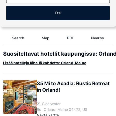
Etsi
Search
Map
POI
Nearby
Suositeltavat hotellit kaupungissa: Orlan
Lisää hotelleja lähellä kohdetta: Orland, Maine
35 Mi to Acadia: Rustic Retreat
in Orland!
21 Clearwater
Rd, Orland, Maine 04472, US
Näytä kartta