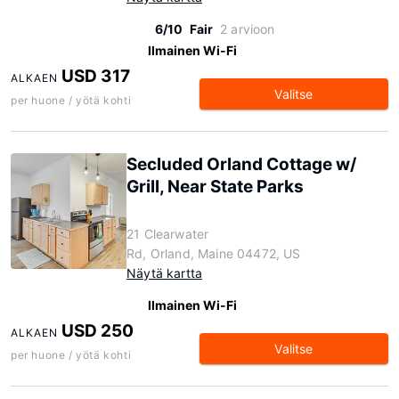
6/10
Fair
2 arvioon
Ilmainen Wi-Fi
USD 317
ALKAEN
Valitse
per huone / yötä kohti
Secluded Orland Cottage w/
Grill, Near State Parks
21 Clearwater
Rd, Orland, Maine 04472, US
Näytä kartta
Ilmainen Wi-Fi
USD 250
ALKAEN
Valitse
per huone / yötä kohti