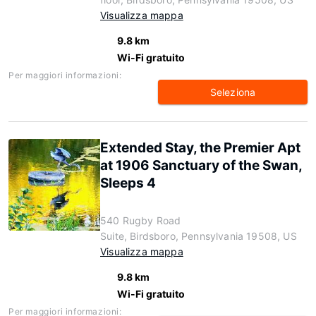
Visualizza mappa
9.8 km
Wi-Fi gratuito
Per maggiori informazioni:
Seleziona
Extended Stay, the Premier Apt
at 1906 Sanctuary of the Swan,
Sleeps 4
540 Rugby Road
Suite, Birdsboro, Pennsylvania 19508, US
Visualizza mappa
9.8 km
Wi-Fi gratuito
Per maggiori informazioni: