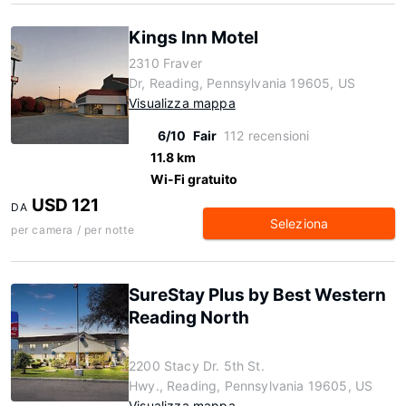
Kings Inn Motel
2310 Fraver
Dr, Reading, Pennsylvania 19605, US
Visualizza mappa
6/10
Fair
112 recensioni
11.8 km
Wi-Fi gratuito
USD 121
DA
Seleziona
per camera / per notte
SureStay Plus by Best Western
Reading North
2200 Stacy Dr. 5th St.
Hwy., Reading, Pennsylvania 19605, US
Visualizza mappa