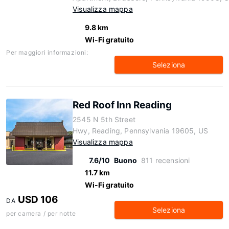
Visualizza mappa
9.8 km
Wi-Fi gratuito
Per maggiori informazioni:
Seleziona
Red Roof Inn Reading
2545 N 5th Street
Hwy, Reading, Pennsylvania 19605, US
Visualizza mappa
7.6/10
Buono
811 recensioni
11.7 km
Wi-Fi gratuito
USD 106
DA
Seleziona
per camera / per notte