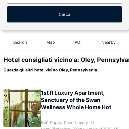
Cerca
Search
Map
POI
Nearby
Hotel consigliati vicino a: Oley, Pennsylva
Guarda gli altri hotel vicino Oley, Pennsylvania
1st fl Luxury Apartment,
Sanctuary of the Swan
Wellness Whole Home Hot
540 Rugby Road Luxury, 1t
floor, Birdsboro, Pennsylvania 19508, US