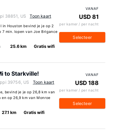
VANAF
ppi 38851, US
Toon kaart
USD 81
per kamer / per nacht
l in Houston bevind je je op 2
p 7 min. lopen van Joe Brigance
Selecteer
n
25.6 km
Gratis wifi
 to Starkville!
VANAF
sippi 39756, US
Toon kaart
USD 188
per kamer / per nacht
ie, bevind je je op 26,8 km van
n en op 26,9 km van Monroe
Selecteer
27.1 km
Gratis wifi