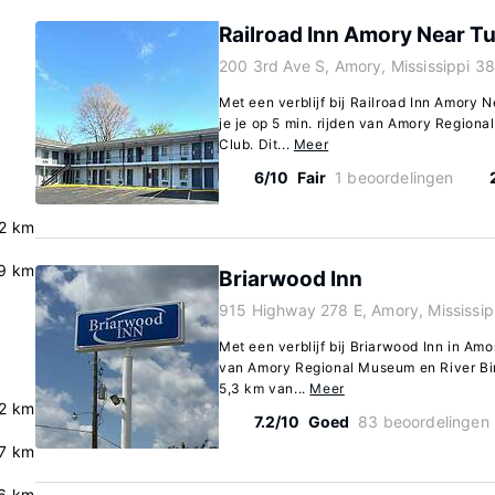
Railroad Inn Amory Near T
200 3rd Ave S, Amory, Mississippi 3
Met een verblijf bij Railroad Inn Amory 
je je op 5 min. rijden van Amory Regiona
Club. Dit...
Meer
6/10
Fair
1 beoordelingen
2 km
9 km
Briarwood Inn
915 Highway 278 E, Amory, Mississip
Met een verblijf bij Briarwood Inn in Amor
van Amory Regional Museum en River Birc
5,3 km van...
Meer
2 km
7.2/10
Goed
83 beoordelingen
7 km
.6 km