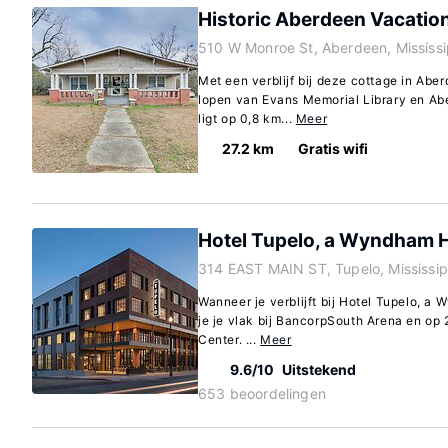
Historic Aberdeen Vacatio
510 W Monroe St, Aberdeen, Mississ
Met een verblijf bij deze cottage in Aber
lopen van Evans Memorial Library en Ab
ligt op 0,8 km...
Meer
27.2 km
Gratis wifi
Hotel Tupelo, a Wyndham H
314 EAST MAIN ST, Tupelo, Mississi
Wanneer je verblijft bij Hotel Tupelo, a
je je vlak bij BancorpSouth Arena en op 2
Center. ...
Meer
9.6/10
Uitstekend
653 beoordelingen