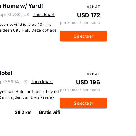
n Home w/ Yard!
VANAF
ippi 39730, US
Toon kaart
USD 172
per kamer / per nacht
deen bevind je je op 10 min.
erdeen City Hall. Deze cottage
Selecteer
otel
VANAF
ppi 38804, US
Toon kaart
USD 196
per kamer / per nacht
 Wyndham Hotel in Tupelo, bevind
 min. rijden van Elvis Presley
Selecteer
28.2 km
Gratis wifi