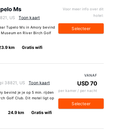
upelo Ms
Voor meer info over dit
hotel:
8821, US
Toon kaart
Near Tupelo Ms in Amory bevind
Selecteer
l Museum en River Birch Golf
23.9 km
Gratis wifi
VANAF
pi 38821, US
Toon kaart
USD 70
per kamer / per nacht
y bevind je je op 5 min. rijden
h Golf Club. Dit motel ligt op
Selecteer
24.9 km
Gratis wifi