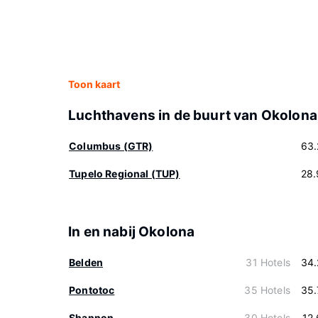
Toon kaart
Luchthavens in de buurt van Okolona
Columbus (GTR)
63.
Tupelo Regional (TUP)
28.
In en nabij Okolona
Belden
31 Hotels
34.
Pontotoc
35 Hotels
35.
Shannon
30 Hotels
12