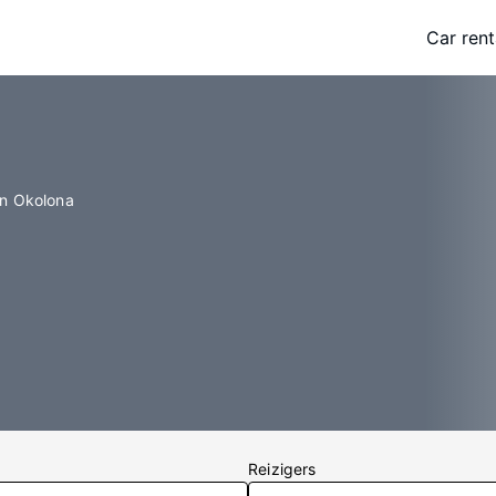
Car rent
in Okolona
Reizigers