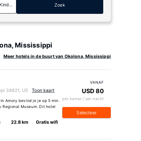
 Kinderen
Zoek
ona, Mississippi
Meer hotels in de buurt van Okolona, Mississippi
VANAF
ppi 38821, US
Toon kaart
USD 80
per kamer / per nacht
 in Amory bevind je je op 5 min.
ry Regional Museum. Dit hotel
Selecteer
n
22.8 km
Gratis wifi