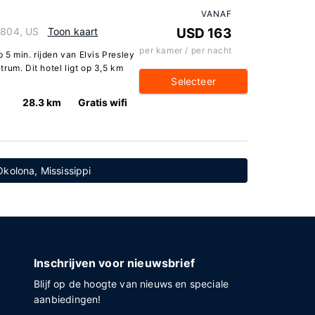
VANAF
8804, US
Toon kaart
USD 163
per kamer / per nacht
p 5 min. rijden van Elvis Presley
rum. Dit hotel ligt op 3,5 km
Selecteer
n
28.3 km
Gratis wifi
Okolona, Mississippi
Inschrijven voor nieuwsbrief
Blijf op de hoogte van nieuws en speciale
aanbiedingen!