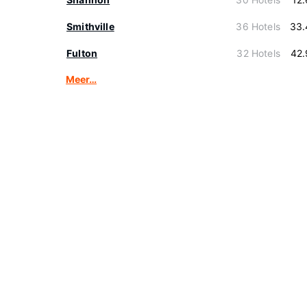
Smithville
36 Hotels
33.
Fulton
32 Hotels
42.
Meer…