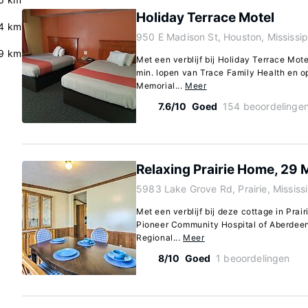
Holiday Terrace Motel
4 km
950 E Madison St, Houston, Mississi
9 km
Met een verblijf bij Holiday Terrace Mote
min. lopen van Trace Family Health en o
Memorial...
Meer
7.6/10
Goed
154 beoordelinge
Relaxing Prairie Home, 29 Mi
5983 Lake Grove Rd, Prairie, Missis
Met een verblijf bij deze cottage in Prair
Pioneer Community Hospital of Aberdee
Regional...
Meer
8/10
Goed
1 beoordelingen