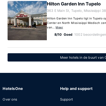
Hilton Garden Inn Tupelo
363 E Main St, Tupelo, Mississippi 3
Hilton Garden Inn Tupelo ligt in Tupelo o
Center en North Mississippi Medisch cent
van...
Meer
8/10
Goed
1002 beoordelinge
Meer hotels in de buurt van 
HotelsOne
Help and support
Over ons
Support