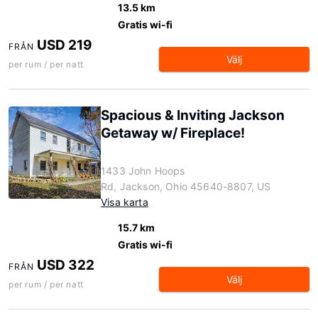
13.5 km
Gratis wi-fi
USD 219
FRÅN
Välj
per rum / per natt
Spacious & Inviting Jackson
Getaway w/ Fireplace!
1433 John Hoops
Rd, Jackson, Ohio 45640-8807, US
Visa karta
15.7 km
Gratis wi-fi
USD 322
FRÅN
Välj
per rum / per natt