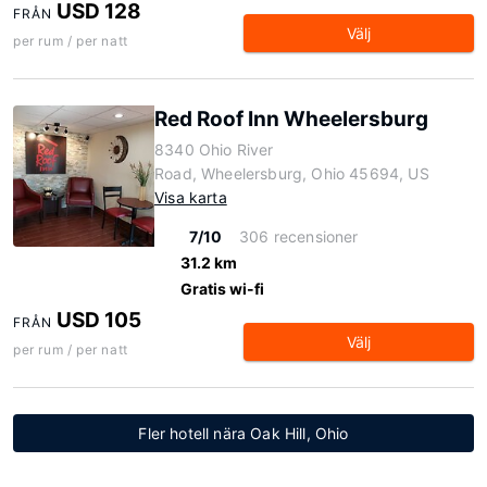
USD 128
FRÅN
Välj
per rum / per natt
Red Roof Inn Wheelersburg
8340 Ohio River
Road, Wheelersburg, Ohio 45694, US
Visa karta
7/10
306 recensioner
31.2 km
Gratis wi-fi
USD 105
FRÅN
Välj
per rum / per natt
Fler hotell nära Oak Hill, Ohio