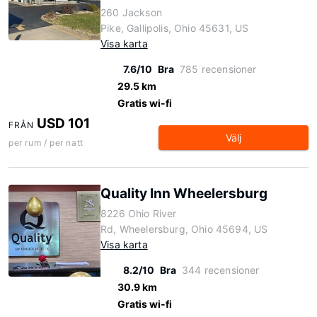
260 Jackson
Pike, Gallipolis, Ohio 45631, US
Visa karta
7.6/10
Bra
785 recensioner
29.5 km
Gratis wi-fi
USD 101
FRÅN
Välj
per rum / per natt
Quality Inn Wheelersburg
8226 Ohio River
Rd, Wheelersburg, Ohio 45694, US
Visa karta
8.2/10
Bra
344 recensioner
30.9 km
Gratis wi-fi