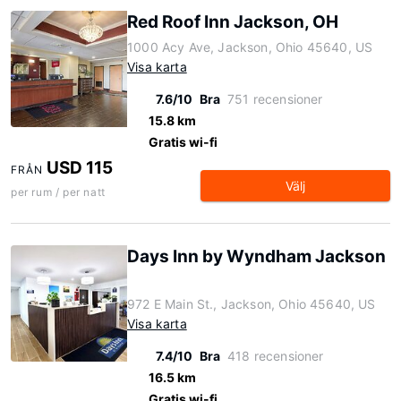
Red Roof Inn Jackson, OH
1000 Acy Ave, Jackson, Ohio 45640, US
Visa karta
7.6/10
Bra
751 recensioner
15.8 km
Gratis wi-fi
USD 115
FRÅN
Välj
per rum / per natt
Days Inn by Wyndham Jackson
972 E Main St., Jackson, Ohio 45640, US
Visa karta
7.4/10
Bra
418 recensioner
16.5 km
Gratis wi-fi