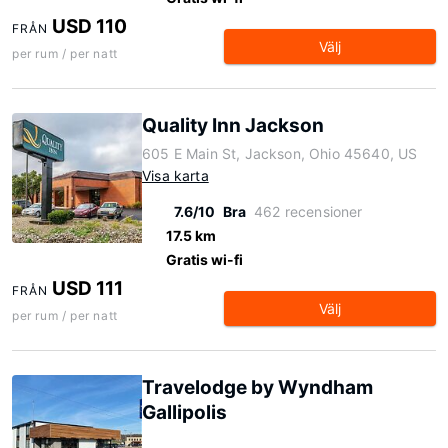
USD 110
FRÅN
Välj
per rum / per natt
Quality Inn Jackson
605 E Main St, Jackson, Ohio 45640, US
Visa karta
7.6/10
Bra
462 recensioner
17.5 km
Gratis wi-fi
USD 111
FRÅN
Välj
per rum / per natt
Travelodge by Wyndham
Gallipolis