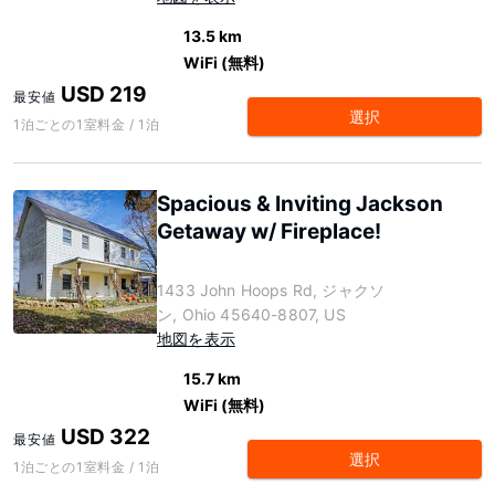
13.5 km
WiFi (無料)
USD 219
最安値
選択
1泊ごとの1室料金 / 1泊
Spacious & Inviting Jackson
Getaway w/ Fireplace!
1433 John Hoops Rd, ジャクソ
ン, Ohio 45640-8807, US
地図を表示
15.7 km
WiFi (無料)
USD 322
最安値
選択
1泊ごとの1室料金 / 1泊