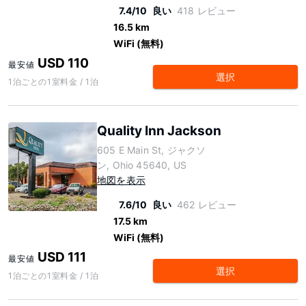
7.4/10
良い
418 レビュー
16.5 km
WiFi (無料)
USD 110
最安値
選択
1泊ごとの1室料金 / 1泊
Quality Inn Jackson
605 E Main St, ジャクソ
ン, Ohio 45640, US
地図を表示
7.6/10
良い
462 レビュー
17.5 km
WiFi (無料)
USD 111
最安値
選択
1泊ごとの1室料金 / 1泊