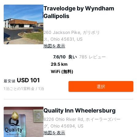
Travelodge by Wyndham
Gallipolis
260 Jackson Pike, ガリポリ
ス, Ohio 45631, US
地図を表示
7.6/10
良い
785 レビュー
29.5 km
WiFi (無料)
USD 101
最安値
選択
1泊ごとの1室料金 / 1泊
Quality Inn Wheelersburg
8226 Ohio River Rd, ホイーラーズバー
グ, Ohio 45694, US
地図を表示