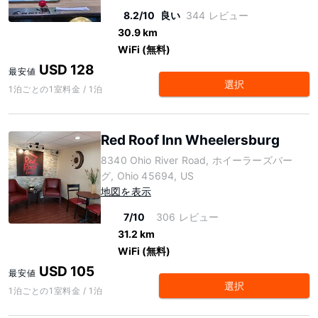
8.2/10
良い
344 レビュー
30.9 km
WiFi (無料)
USD 128
最安値
選択
1泊ごとの1室料金 / 1泊
Red Roof Inn Wheelersburg
8340 Ohio River Road, ホイーラーズバー
グ, Ohio 45694, US
地図を表示
7/10
306 レビュー
31.2 km
WiFi (無料)
USD 105
最安値
選択
1泊ごとの1室料金 / 1泊