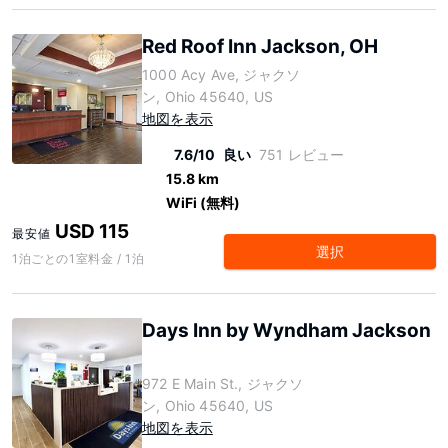
Red Roof Inn Jackson, OH
1000 Acy Ave, ジャクソ
ン, Ohio 45640, US
地図を表示
7.6/10
良い
751 レビュー
15.8 km
WiFi (無料)
USD 115
最安値
選択
1泊ごとの1室料金 / 1泊
Days Inn by Wyndham Jackson
972 E Main St., ジャクソ
ン, Ohio 45640, US
地図を表示