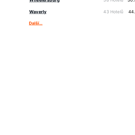
Waverly
43 Hotelů
44
Další…