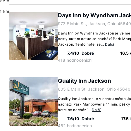
.1 km
Days Inn by Wyndham Jac
972 E Main St., Jackson, Ohio 45640
Days Inn by Wyndham Jackson je ve měs
cesty autem odtud se nachází Park Man
Jackson. Tento hotel se...
Další
7.4/10
Dobré
16.5
418 hodnoceních
Quality Inn Jackson
605 E Main St, Jackson, Ohio 45640
Quality Inn Jackson je v centru města J
nachází Park Manpower a 11 min. pěšky 
hotel se nachází...
Další
7.6/10
Dobré
17.5
462 hodnoceních