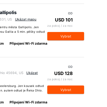
lipolis
OD
5631, US
Ukázat mapu
USD 101
za pokoj / za noc
entru města Gallipolis. Jen
su Gallia a 5 min. pěšky odtud
Vybrat
 km
Připojení Wi-Fi zdarma
OD
Ohio 45694, US
Ukázat
USD 128
za pokoj / za noc
heelersburg. Jen kousek odtud
Vybrat
in. autem odtud je Řeka Ohio.
 km
Připojení Wi-Fi zdarma