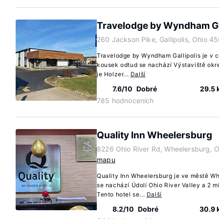
Travelodge by Wyndham Gal
260 Jackson Pike, Gallipolis, Ohio 4
Travelodge by Wyndham Gallipolis je v c
kousek odtud se nachází Výstaviště okre
je Holzer...
Další
7.6/10
Dobré
29.5
785 hodnoceních
Quality Inn Wheelersburg
8226 Ohio River Rd, Wheelersburg, 
mapu
Quality Inn Wheelersburg je ve městě W
se nachází Údolí Ohio River Valley a 2 m
Tento hotel se...
Další
8.2/10
Dobré
30.9