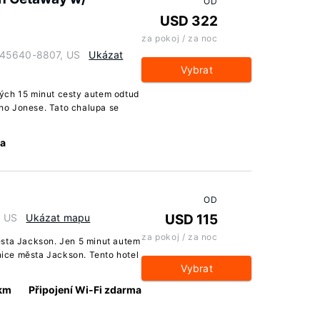
OD
USD 322
za pokoj / za noc
 45640-8807, US
Ukázat
Vybrat
ých 15 minut cesty autem odtud
ho Jonese. Tato chalupa se
ma
OD
, US
Ukázat mapu
USD 115
za pokoj / za noc
ěsta Jackson. Jen 5 minut autem
ice města Jackson. Tento hotel
Vybrat
 km
Připojení Wi-Fi zdarma