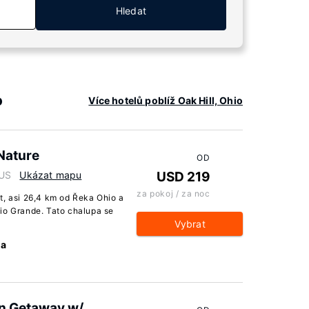
Hledat
o
Více hotelů poblíž Oak Hill, Ohio
 Nature
OD
 US
Ukázat mapu
USD 219
za pokoj / za noc
t, asi 26,4 km od Řeka Ohio a
io Grande. Tato chalupa se
Vybrat
ma
on Getaway w/