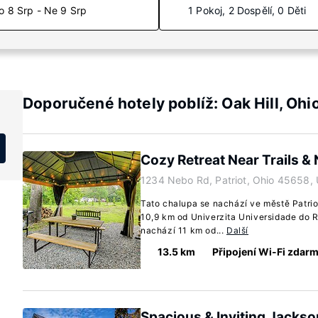
o 8 Srp - Ne 9 Srp
1 Pokoj, 2 Dospělí, 0 Děti
Doporučené hotely poblíž: Oak Hill, Ohi
Cozy Retreat Near Trails &
1234 Nebo Rd, Patriot, Ohio 45658,
Tato chalupa se nachází ve městě Patrio
10,9 km od Univerzita Universidade do R
nachází 11 km od...
Další
13.5 km
Připojení Wi-Fi zdar
Spacious & Inviting Jacks