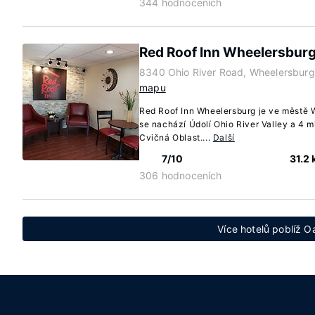
344 hodnoceních
Red Roof Inn Wheelersbur
8340 Ohio River Road, Wheelersburg
mapu
Red Roof Inn Wheelersburg je ve městě 
se nachází Údolí Ohio River Valley a 4 
Cvičná Oblast....
Další
7/10
31.2
306 hodnoceních
Více hotelů poblíž Oa