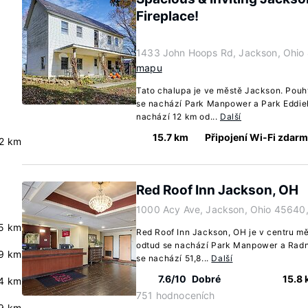
Fireplace!
1433 John Hoops Rd, Jackson, Ohio
mapu
Tato chalupa je ve městě Jackson. Pouh
se nachází Park Manpower a Park Eddie
nachází 12 km od...
Další
15.7 km
Připojení Wi-Fi zdar
2 km
Red Roof Inn Jackson, OH
1000 Acy Ave, Jackson, Ohio 45640
5 km
Red Roof Inn Jackson, OH je v centru m
odtud se nachází Park Manpower a Radn
9 km
se nachází 51,8...
Další
7.6/10
Dobré
15.8
.4 km
751 hodnoceních
9 km