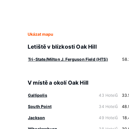
Ukázat mapu
Letiště v blízkosti Oak Hill
Tri-State/Milton J. Ferguson Field (HTS)
58.
V místě a okolí Oak Hill
Gallipolis
43 Hotelů
33.
South Point
34 Hotelů
48.
Jackson
49 Hotelů
18
Wheelersburg
38 Hotelů
30.