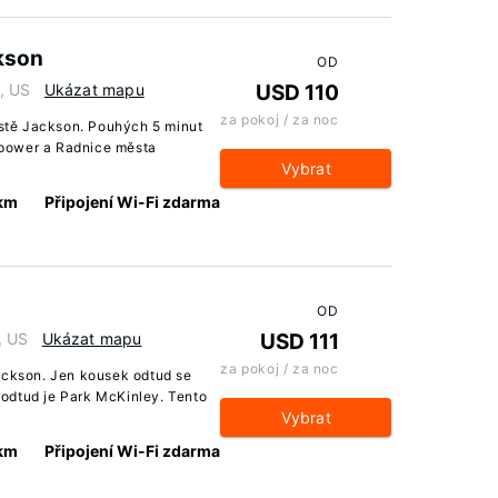
kson
OD
, US
Ukázat mapu
USD 110
za pokoj / za noc
tě Jackson. Pouhých 5 minut
power a Radnice města
Vybrat
 km
Připojení Wi-Fi zdarma
OD
, US
Ukázat mapu
USD 111
za pokoj / za noc
ackson. Jen kousek odtud se
odtud je Park McKinley. Tento
Vybrat
 km
Připojení Wi-Fi zdarma