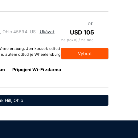
g
OD
, Ohio 45694, US
Ukázat
USD 105
za pokoj / za noc
Wheelersburg. Jen kousek odtud
Vybrat
min. autem odtud je Wheelersburg
 km
Připojení Wi-Fi zdarma
k Hill, Ohio