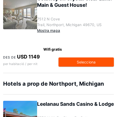
Main & Guest House!
7512 N Cove
Trail, Northport, Michigan 49670, US
Mostra mapa
Wifi gratis
USD 1149
DES DE
Selecciona
per habitació / per nit
Hotels a prop de Northport, Michigan
Leelanau Sands Casino & Lodge