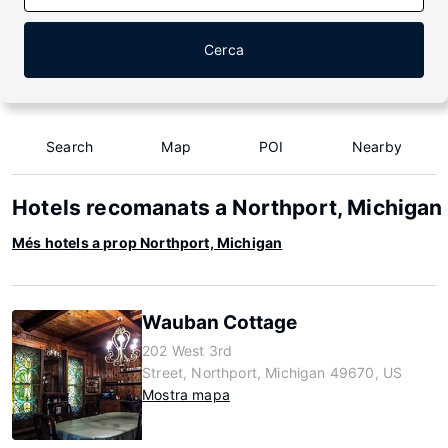
Cerca
Search
Map
POI
Nearby
Hotels recomanats a Northport, Michigan
Més hotels a prop Northport, Michigan
Wauban Cottage
202 West 3rd
Street, Northport, Michigan 49670, US
Mostra mapa