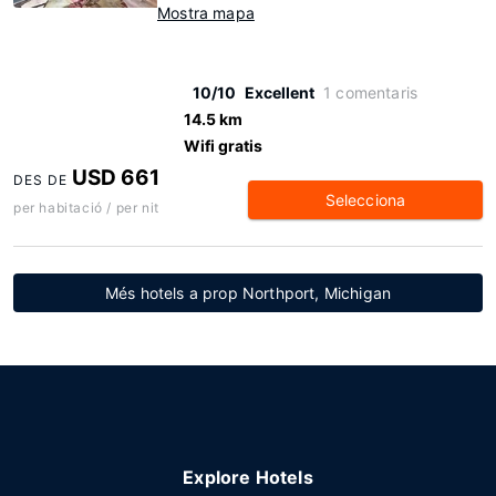
Mostra mapa
10/10
Excellent
1 comentaris
14.5 km
Wifi gratis
USD 661
DES DE
Selecciona
per habitació / per nit
Més hotels a prop Northport, Michigan
Explore Hotels