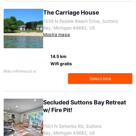
The Carriage House
1338 N Pebble Beach Drive, Suttons
Bay, Michigan 49682, US
Mostra mapa
14.5 km
Wifi gratis
Més informació a:
Selecciona
Secluded Suttons Bay Retreat
w/ Fire Pit!
1501 N Setterbo Rd, Suttons
Bay, Michigan 49682, US