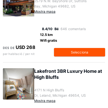
2579 N.W. BayShore Dr, Suttons
Bay, Michigan 49682, US
Mostra mapa
8.4/10
Bé
646 comentaris
12.5 km
Wifi gratis
USD 268
DES DE
Selecciona
per habitació / per nit
Lakefront 3BR Luxury Home at
High Bluffs
4171 N High Bluffs
Dr, Leland, Michigan 49654, US
Mostra mapa