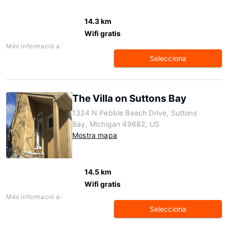
14.3 km
Wifi gratis
Més informació a:
Selecciona
The Villa on Suttons Bay
1324 N Pebble Beach Drive, Suttons
Bay, Michigan 49682, US
Mostra mapa
14.5 km
Wifi gratis
Més informació a:
Selecciona