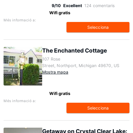
9/10
Excellent
124 comentaris
Wifi gratis
Més informació a:
Selecciona
The Enchanted Cottage
107 Rose
Street, Northport, Michigan 49670, US
Mostra mapa
Wifi gratis
Més informació a:
Selecciona
Getaway on Crystal Clear Lake: