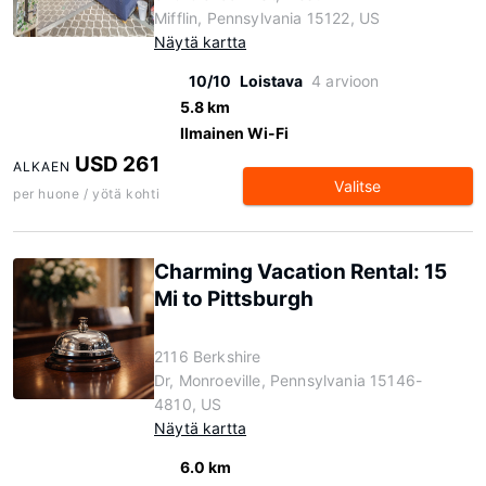
Mifflin, Pennsylvania 15122, US
Näytä kartta
10/10
Loistava
4 arvioon
5.8 km
Ilmainen Wi-Fi
USD 261
ALKAEN
Valitse
per huone / yötä kohti
Charming Vacation Rental: 15
Mi to Pittsburgh
2116 Berkshire
Dr, Monroeville, Pennsylvania 15146-
4810, US
Näytä kartta
6.0 km