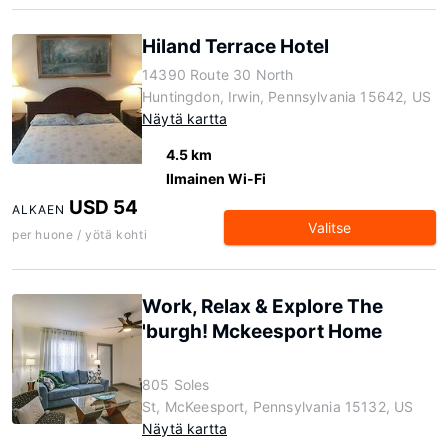
Hiland Terrace Hotel
14390 Route 30 North
Huntingdon, Irwin, Pennsylvania 15642, US
Näytä kartta
4.5 km
Ilmainen Wi-Fi
USD 54
ALKAEN
Valitse
per huone / yötä kohti
Work, Relax & Explore The
'burgh! Mckeesport Home
805 Soles
St, McKeesport, Pennsylvania 15132, US
Näytä kartta