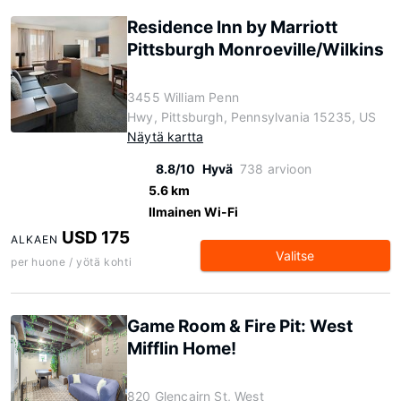
Residence Inn by Marriott
Pittsburgh Monroeville/Wilkins
3455 William Penn
Hwy, Pittsburgh, Pennsylvania 15235, US
Näytä kartta
8.8/10
Hyvä
738 arvioon
5.6 km
Ilmainen Wi-Fi
USD 175
ALKAEN
Valitse
per huone / yötä kohti
Game Room & Fire Pit: West
Mifflin Home!
820 Glencairn St, West