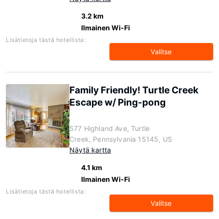
3.2 km
Ilmainen Wi-Fi
Lisätietoja tästä hotellista:
Valitse
Family Friendly! Turtle Creek
Escape w/ Ping-pong
577 Highland Ave, Turtle
Creek, Pennsylvania 15145, US
Näytä kartta
4.1 km
Ilmainen Wi-Fi
Lisätietoja tästä hotellista:
Valitse