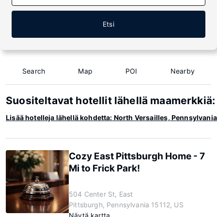
Etsi
Search
Map
POI
Nearby
Suositeltavat hotellit lähellä maamerkkiä
Lisää hotelleja lähellä kohdetta: North Versailles, Pennsylvania
Cozy East Pittsburgh Home - 7
Mi to Frick Park!
504 Center St, East
Pittsburgh, Pennsylvania 15112, US
Näytä kartta