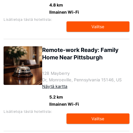
4.8 km
Ilmainen Wi-Fi
Lisätietoja tästä hotellista:
Valitse
Remote-work Ready: Family
Home Near Pittsburgh
128 Mayberry
Dr, Monroeville, Pennsylvania 15146, US
Näytä kartta
5.2 km
Ilmainen Wi-Fi
Lisätietoja tästä hotellista:
Valitse