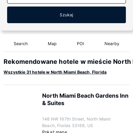
Szukaj
Search
Map
POI
Nearby
Rekomendowane hotele w mieście North M
Wszystkie 31 hotele w North Miami Beach, Florida
North Miami Beach Gardens Inn
& Suites
148 NW 167th Street, North Miami
Beach, Florida 33169, US
Pokaż mapę