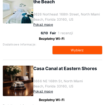
the Beach
3626 Northeast 168th Street, North Miami
Beach, Florida 33160, US
Pokaż mapę
6/10
Fair
1 recenzji
Bezpłatny Wi-Fi
Dodatkowe informacje:
Wybierz
Casa Canal at Eastern Shores
3666 NE 168th St, North Miami
Beach, Florida 33160, US
Pokaż mapę
Bezpłatny Wi-Fi