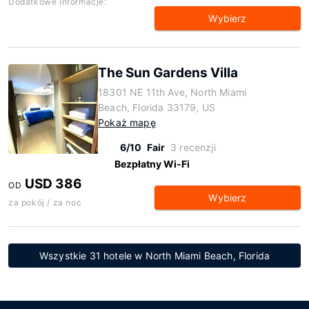
Dodatkowe informacje:
Wybierz
The Sun Gardens Villa
18301 NE 11th Ave, North Miami
Beach, Florida 33179, US
Pokaż mapę
6/10
Fair
3 recenzji
Bezpłatny Wi-Fi
USD 386
OD
Wybierz
za pokój / za noc
Wszystkie 31 hotele w North Miami Beach, Florida