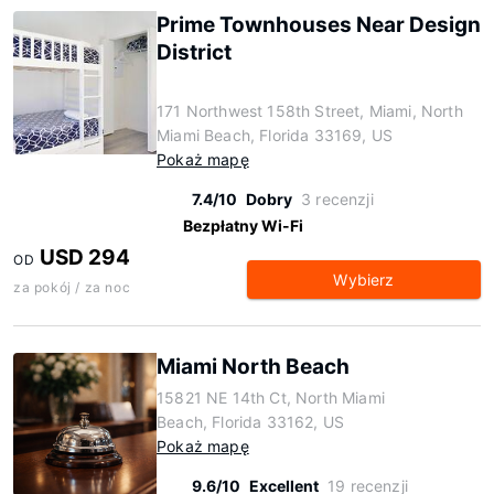
Prime Townhouses Near Design
District
171 Northwest 158th Street, Miami, North
Miami Beach, Florida 33169, US
Pokaż mapę
7.4/10
Dobry
3 recenzji
Bezpłatny Wi-Fi
USD 294
OD
Wybierz
za pokój / za noc
Miami North Beach
15821 NE 14th Ct, North Miami
Beach, Florida 33162, US
Pokaż mapę
9.6/10
Excellent
19 recenzji