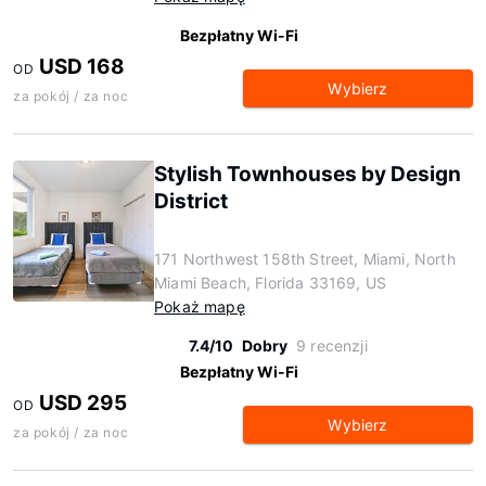
Bezpłatny Wi-Fi
USD 168
OD
Wybierz
za pokój / za noc
Stylish Townhouses by Design
District
171 Northwest 158th Street, Miami, North
Miami Beach, Florida 33169, US
Pokaż mapę
7.4/10
Dobry
9 recenzji
Bezpłatny Wi-Fi
USD 295
OD
Wybierz
za pokój / za noc