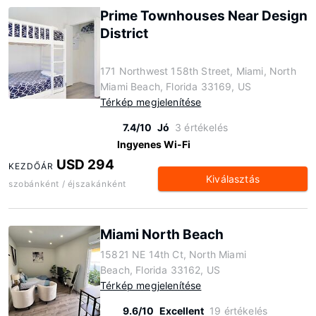
Prime Townhouses Near Design
District
171 Northwest 158th Street, Miami, North
Miami Beach, Florida 33169, US
Térkép megjelenítése
7.4/10
Jó
3 értékelés
Ingyenes Wi-Fi
USD 294
KEZDŐÁR
Kiválasztás
szobánként / éjszakánként
Miami North Beach
15821 NE 14th Ct, North Miami
Beach, Florida 33162, US
Térkép megjelenítése
9.6/10
Excellent
19 értékelés