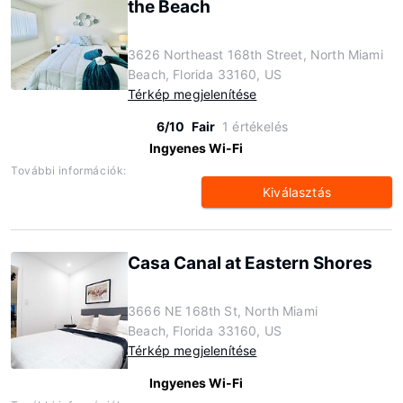
the Beach
3626 Northeast 168th Street, North Miami
Beach, Florida 33160, US
Térkép megjelenítése
6/10
Fair
1 értékelés
Ingyenes Wi-Fi
További információk:
Kiválasztás
Casa Canal at Eastern Shores
3666 NE 168th St, North Miami
Beach, Florida 33160, US
Térkép megjelenítése
Ingyenes Wi-Fi