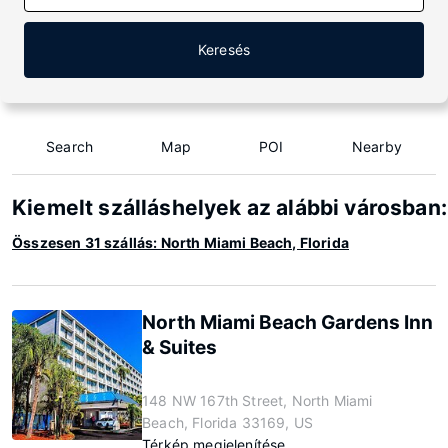
Keresés
Search
Map
POI
Nearby
Kiemelt szálláshelyek az alábbi városban:
Összesen 31 szállás: North Miami Beach, Florida
North Miami Beach Gardens Inn
& Suites
148 NW 167th Street, North Miami
Beach, Florida 33169, US
Térkép megjelenítése