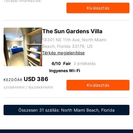
További információk:
Kiválasztás
The Sun Gardens Villa
18301 NE 11th Ave, North Miami
Beach, Florida 33179, US
Térkép megjelenítése
6/10
Fair
3 értékelés
Ingyenes Wi-Fi
USD 386
KEZDŐÁR
Kiválasztás
szobánként / éjszakánként
Összesen 31 szállás: North Miami Beach, Florida