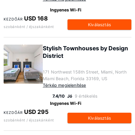
Ingyenes Wi-Fi
USD 168
KEZDŐÁR
Kiválasztás
szobánként / éjszakánként
Stylish Townhouses by Design
District
171 Northwest 158th Street, Miami, North
Miami Beach, Florida 33169, US
Térkép megjelenítése
7.4/10
Jó
9 értékelés
Ingyenes Wi-Fi
USD 295
KEZDŐÁR
Kiválasztás
szobánként / éjszakánként