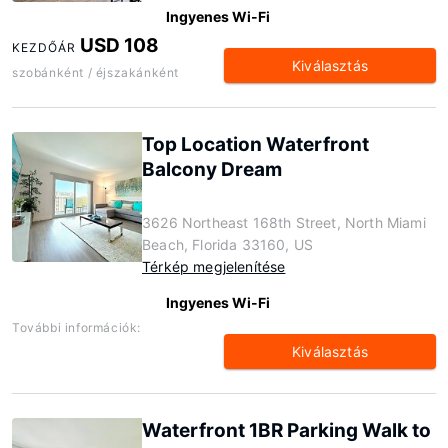
Ingyenes Wi-Fi
USD 108
KEZDŐÁR
Kiválasztás
szobánként / éjszakánként
Top Location Waterfront
Balcony Dream
3626 Northeast 168th Street, North Miami
Beach, Florida 33160, US
Térkép megjelenítése
Ingyenes Wi-Fi
További információk:
Kiválasztás
Waterfront 1BR Parking Walk to