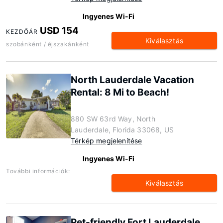
Ingyenes Wi-Fi
USD 154
KEZDŐÁR
Kiválasztás
szobánként / éjszakánként
North Lauderdale Vacation
Rental: 8 Mi to Beach!
880 SW 63rd Way, North
Lauderdale, Florida 33068, US
Térkép megjelenítése
Ingyenes Wi-Fi
További információk:
Kiválasztás
Pet-friendly Fort Lauderdale