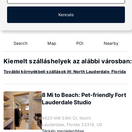
Keresés
Search
Map
POI
Nearby
Kiemelt szálláshelyek az alábbi városban:
További környékbeli szállások itt: North Lauderdale, Florida
8 Mi to Beach: Pet-friendly Fort
Lauderdale Studio
4420 NW 59th Ct, North
Lauderdale, Florida 33319, US
Térkép megjelenítése