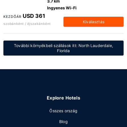
3.7 km
Ingyenes Wi-Fi
USD 361
KEZDŐÁR
Kiválasztás
szobánként / éjszakánként
További környékbeli szállások itt: North Lauderdale,
Florida
Explore Hotels
Összes ország
Blog