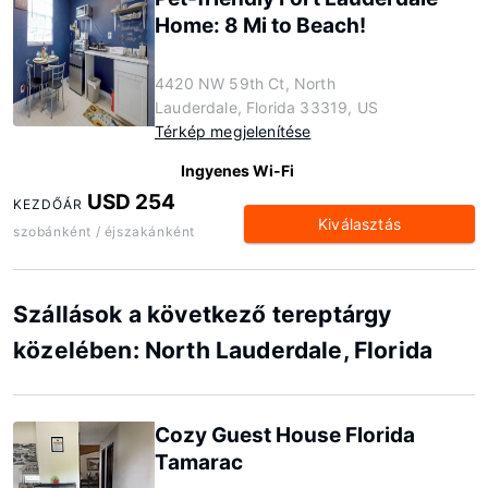
Home: 8 Mi to Beach!
4420 NW 59th Ct, North
Lauderdale, Florida 33319, US
Térkép megjelenítése
Ingyenes Wi-Fi
USD 254
KEZDŐÁR
Kiválasztás
szobánként / éjszakánként
Szállások a következő tereptárgy
közelében: North Lauderdale, Florida
Cozy Guest House Florida
Tamarac