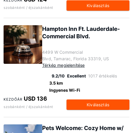
KEZDŐÁR
Kiválasztás
szobánként / éjszakánként
Hampton Inn Ft. Lauderdale-
Commercial Blvd.
4499 W Commercial
Blvd, Tamarac, Florida 33319, US
Térkép megjelenítése
9.2/10
Excellent
1017 értékelés
3.5 km
Ingyenes Wi-Fi
USD 136
KEZDŐÁR
Kiválasztás
szobánként / éjszakánként
Pets Welcome: Cozy Home w/