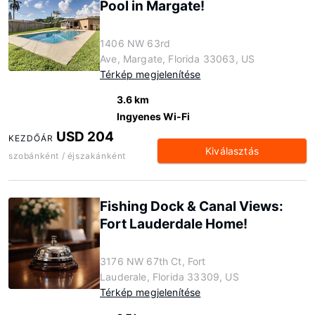
Pool in Margate!
1406 NW 63rd
Ave, Margate, Florida 33063, US
Térkép megjelenítése
3.6 km
Ingyenes Wi-Fi
USD 204
KEZDŐÁR
Kiválasztás
szobánként / éjszakánként
Fishing Dock & Canal Views:
Fort Lauderdale Home!
3176 NW 67th Ct, Fort
Lauderale, Florida 33309, US
Térkép megjelenítése