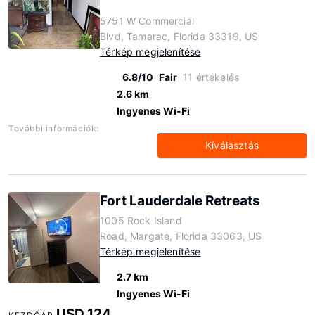
5751 W Commercial
Blvd, Tamarac, Florida 33319, US
Térkép megjelenítése
6.8/10
Fair
11 értékelés
2.6 km
Ingyenes Wi-Fi
További információk:
Kiválasztás
Fort Lauderdale Retreats
1005 Rock Island
Road, Margate, Florida 33063, US
Térkép megjelenítése
2.7 km
Ingyenes Wi-Fi
USD 124