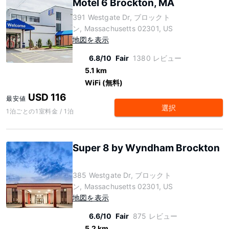
Motel 6 Brockton, MA
391 Westgate Dr, ブロックト
ン, Massachusetts 02301, US
地図を表示
6.8/10
Fair
1380 レビュー
5.1 km
WiFi (無料)
USD 116
最安値
選択
1泊ごとの1室料金 / 1泊
Super 8 by Wyndham Brockton
385 Westgate Dr, ブロックト
ン, Massachusetts 02301, US
地図を表示
6.6/10
Fair
875 レビュー
5.2 km