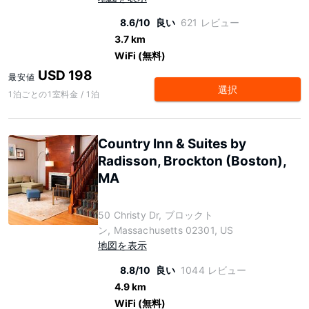
8.6/10
良い
621 レビュー
3.7 km
WiFi (無料)
USD 198
最安値
選択
1泊ごとの1室料金 / 1泊
Country Inn & Suites by
Radisson, Brockton (Boston),
MA
50 Christy Dr, ブロックト
ン, Massachusetts 02301, US
地図を表示
8.8/10
良い
1044 レビュー
4.9 km
WiFi (無料)