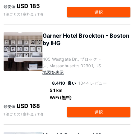
USD 185
最安値
選択
1泊ごとの1室料金 / 1泊
Garner Hotel Brockton - Boston
by IHG
405 Westgate Dr., ブロックト
ン, Massachusetts 02301, US
地図を表示
8.4/10
良い
1044 レビュー
5.1 km
WiFi (無料)
USD 168
最安値
選択
1泊ごとの1室料金 / 1泊