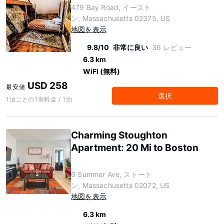
479 Bay Road, イースト
ン, Massachusetts 02375, US
地図を表示
9.8/10
非常に良い
36 レビュー
6.3 km
WiFi (無料)
USD 258
最安値
選択
1泊ごとの1室料金 / 1泊
Charming Stoughton
Apartment: 20 Mi to Boston
6 Summer Ave, ストート
ン, Massachusetts 02072, US
地図を表示
6.3 km