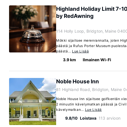
Highland Holiday Limit 7-
by RedAwning
114 Holly Loop, Bridgton, Maine 040
Mökki sijaitsee merenrannalla, joten Hi
päästä ja Rufus Porter Museum puolesta
päästä...
Lue Lisää
3.9 km
Ilmainen Wi-Fi
Noble House Inn
81 Highland Road, Bridgton, Maine 
Noble House Inn sijaitsee golfkentän vie
2 minuutin kävelymatkan päässä ja Civi
kävelymatkan...
Lue Lisää
9.8/10
Loistava
113 arvioon