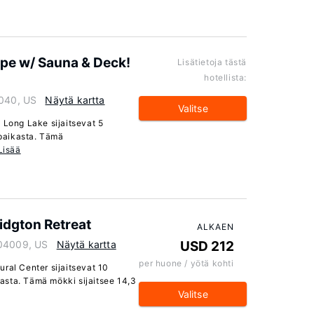
ape w/ Sauna & Deck!
Lisätietoja tästä
hotellista:
4040, US
Näytä kartta
Valitse
 Long Lake sijaitsevat 5
paikasta. Tämä
Lisää
ridgton Retreat
ALKAEN
 04009, US
Näytä kartta
USD 212
per huone / yötä kohti
ral Center sijaitsevat 10
asta. Tämä mökki sijaitsee 14,3
Valitse