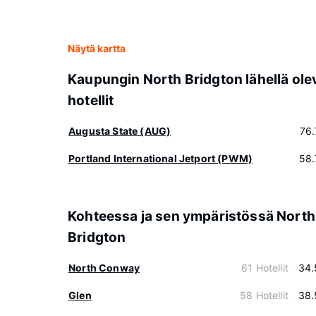
Näytä kartta
Kaupungin North Bridgton lähellä ole
hotellit
Augusta State (AUG)
76
Portland International Jetport (PWM)
58.
Kohteessa ja sen ympäristössä North
Bridgton
North Conway
61 Hotellit
34.
Glen
58 Hotellit
38.