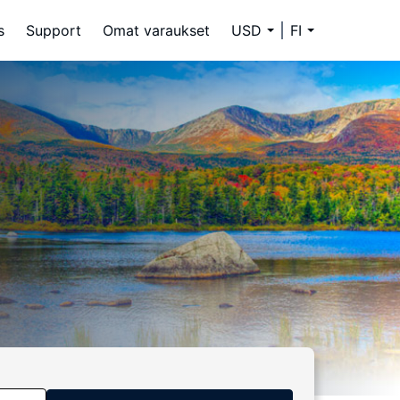
s
Support
Omat varaukset
USD
FI