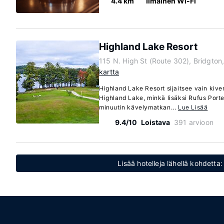
4.4 km
Ilmainen Wi-Fi
Highland Lake Resort
115 N. High St (Route 302), Bridgto
kartta
Highland Lake Resort sijaitsee vain kiv
Highland Lake, minkä lisäksi Rufus Port
minuutin kävelymatkan...
Lue Lisää
9.4/10
Loistava
391 arvioon
Lisää hotelleja lähellä kohdetta