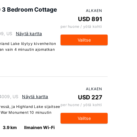
10 3 Bedroom Cottage
ALKAEN
USD 891
per huone / yötä kohti
09, US
Näytä kartta
Valitse
ghland Lake löytyy kivenheiton
an vain 4 minuutin ajomatkan
ALKAEN
04009, US
Näytä kartta
USD 227
per huone / yötä kohti
ressä, ja Highland Lake sijaitsee
l War Monument 10 minuutin
Valitse
3.9 km
Ilmainen Wi-Fi