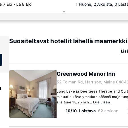
e 7 Elo - La 8 Elo
1 Huone, 2 Aikuista, 0 Last
Suositeltavat hotellit lähellä maamerkk
Lis
Greenwood Manor Inn
52 Tolman Rd, Harrison, Maine 0404
h
Long Lake ja Deertrees Theatre and Cultu
minuutin kävelymatkan päässä majoitus
sijaitsee 18,2 km:n...
Lue Lisää
10/10
Loistava
62 arvioon