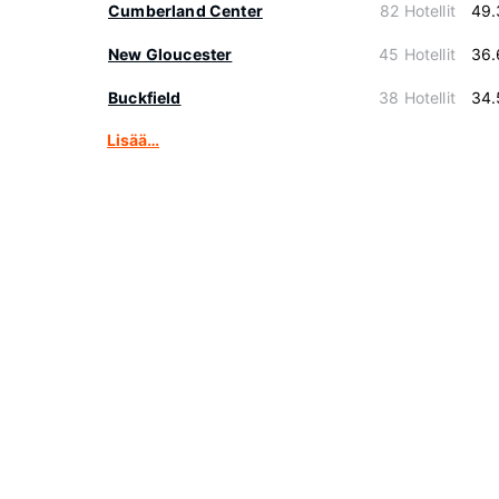
Cumberland Center
82 Hotellit
49.
New Gloucester
45 Hotellit
36.
Buckfield
38 Hotellit
34.
Lisää…