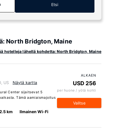
a
Etsi
iä: North Bridgton, Maine
ää hotelleja lähellä kohdetta: North Bridgton, Maine
ALKAEN
0, US
Näytä kartta
USD 256
per huone / yötä kohti
ral Center sijaitsevat 5
paikasta. Tämä aamiaismajoitus
Valitse
2.5 km
Ilmainen Wi-Fi