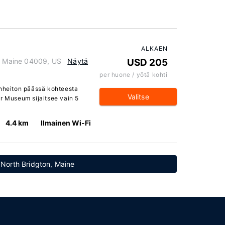
ALKAEN
n, Maine 04009, US
Näytä
USD 205
per huone / yötä kohti
enheiton päässä kohteesta
Valitse
er Museum sijaitsee vain 5
4.4 km
Ilmainen Wi-Fi
: North Bridgton, Maine