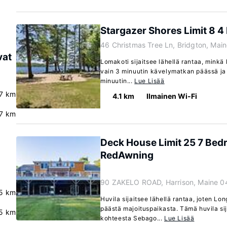
Stargazer Shores Limit 8
46 Christmas Tree Ln, Bridgton, Mai
vat
Lomakoti sijaitsee lähellä rantaa, minkä 
vain 3 minuutin kävelymatkan päässä ja
minuutin...
Lue Lisää
.7 km
4.1 km
Ilmainen Wi-Fi
7 km
Deck House Limit 25 7 Bedr
RedAwning
90 ZAKELO ROAD, Harrison, Maine 0
5 km
Huvila sijaitsee lähellä rantaa, joten Lo
päästä majoituspaikasta. Tämä huvila si
5 km
kohteesta Sebago...
Lue Lisää