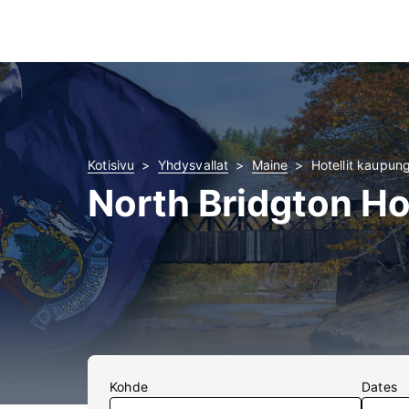
Kotisivu
Yhdysvallat
Maine
Hotellit kaupun
North Bridgton Hot
Kohde
Dates