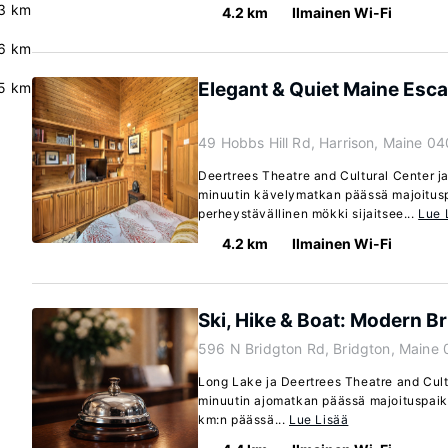
3 km
4.2 km
Ilmainen Wi-Fi
6 km
Elegant & Quiet Maine Esc
5 km
49 Hobbs Hill Rd, Harrison, Maine 0
Deertrees Theatre and Cultural Center ja
minuutin kävelymatkan päässä majoitus
perheystävällinen mökki sijaitsee...
Lue 
4.2 km
Ilmainen Wi-Fi
Ski, Hike & Boat: Modern B
596 N Bridgton Rd, Bridgton, Maine
Long Lake ja Deertrees Theatre and Cultu
minuutin ajomatkan päässä majoituspaik
km:n päässä...
Lue Lisää