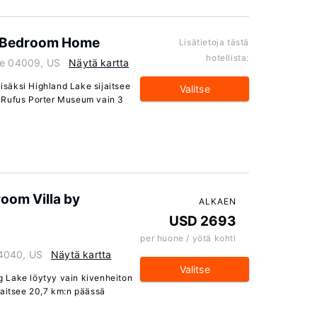
 4 Bedroom Home
Lisätietoja tästä
hotellista:
ne 04009, US
Näytä kartta
lisäksi Highland Lake sijaitsee
Valitse
 Rufus Porter Museum vain 3
oom Villa by
ALKAEN
USD 2693
per huone / yötä kohti
4040, US
Näytä kartta
Valitse
ng Lake löytyy vain kivenheiton
jaitsee 20,7 km:n päässä