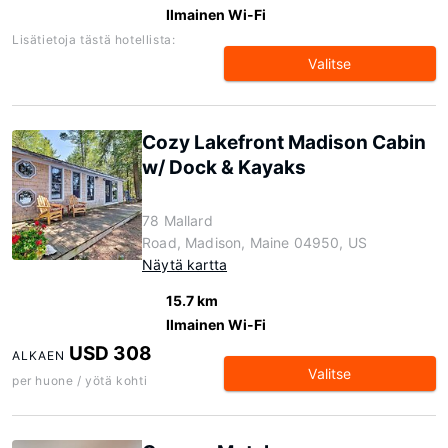
Ilmainen Wi-Fi
Lisätietoja tästä hotellista:
Valitse
Cozy Lakefront Madison Cabin
w/ Dock & Kayaks
78 Mallard
Road, Madison, Maine 04950, US
Näytä kartta
15.7 km
Ilmainen Wi-Fi
USD 308
ALKAEN
Valitse
per huone / yötä kohti