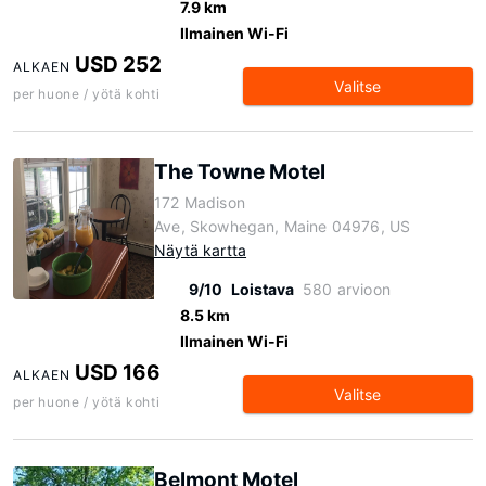
7.9 km
Ilmainen Wi-Fi
USD 252
ALKAEN
Valitse
per huone / yötä kohti
The Towne Motel
172 Madison
Ave, Skowhegan, Maine 04976, US
Näytä kartta
9/10
Loistava
580 arvioon
8.5 km
Ilmainen Wi-Fi
USD 166
ALKAEN
Valitse
per huone / yötä kohti
Belmont Motel