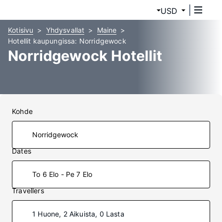
USD
Kotisivu
Yhdysvallat
Maine
Hotellit kaupungissa: Norridgewock
Norridgewock Hotellit
Kohde
Dates
To 6 Elo - Pe 7 Elo
Travellers
1 Huone, 2 Aikuista, 0 Lasta