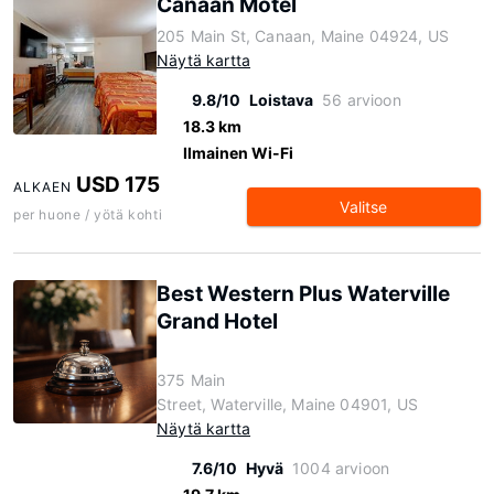
Canaan Motel
205 Main St, Canaan, Maine 04924, US
Näytä kartta
9.8/10
Loistava
56 arvioon
18.3 km
Ilmainen Wi-Fi
USD 175
ALKAEN
Valitse
per huone / yötä kohti
Best Western Plus Waterville
Grand Hotel
375 Main
Street, Waterville, Maine 04901, US
Näytä kartta
7.6/10
Hyvä
1004 arvioon