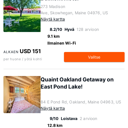
273 Madison
Ave, Skowhegan, Maine 04976, US
Näytä kartta
8.2/10
Hyvä
128 arvioon
9.1 km
Ilmainen Wi-Fi
USD 151
ALKAEN
Valitse
per huone / yötä kohti
Quaint Oakland Getaway on
East Pond Lake!
84 E Pond Rd, Oakland, Maine 04963, US
Näytä kartta
9/10
Loistava
2 arvioon
12.8 km