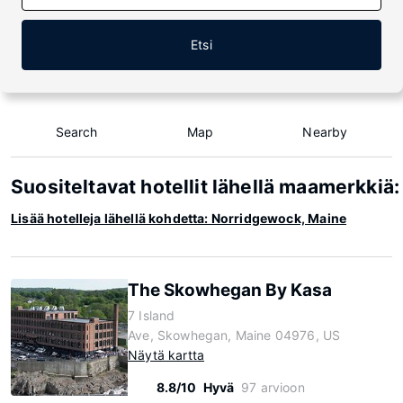
Etsi
Search
Map
Nearby
Suositeltavat hotellit lähellä maamerkki
Lisää hotelleja lähellä kohdetta: Norridgewock, Maine
The Skowhegan By Kasa
7 Island
Ave, Skowhegan, Maine 04976, US
Näytä kartta
8.8/10
Hyvä
97 arvioon