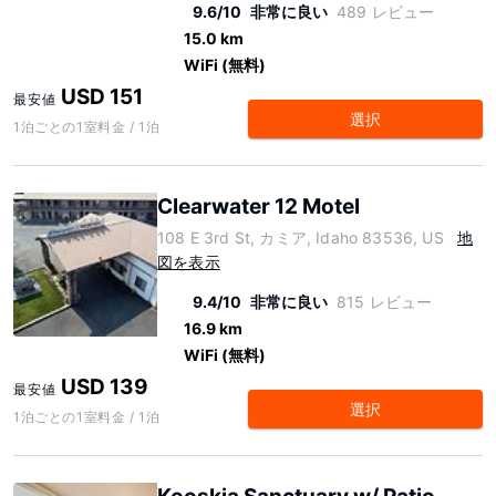
9.6/10
非常に良い
489 レビュー
15.0 km
WiFi (無料)
USD 151
最安値
選択
1泊ごとの1室料金 / 1泊
Clearwater 12 Motel
108 E 3rd St, カミア, Idaho 83536, US
地
図を表示
9.4/10
非常に良い
815 レビュー
16.9 km
WiFi (無料)
USD 139
最安値
選択
1泊ごとの1室料金 / 1泊