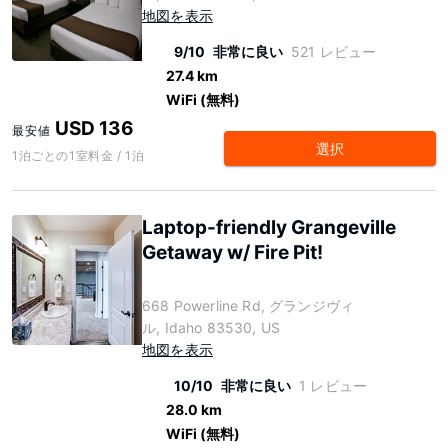
地図を表示
9/10
非常に良い
521 レビュー
27.4 km
WiFi (無料)
USD 136
最安値
選択
1泊ごとの1室料金 / 1泊
Laptop-friendly Grangeville
Getaway w/ Fire Pit!
668 Powerline Rd, グランジヴィ
ル, Idaho 83530, US
地図を表示
10/10
非常に良い
1 レビュー
28.0 km
WiFi (無料)