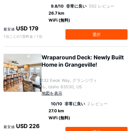
9.8/10
非常に良い
592 レビュー
26.7 km
WiFi (無料)
USD 179
最安値
選択
1泊ごとの1室料金 / 1泊
Wraparound Deck: Newly Built
Home in Grangeville!
132 Ewok Way, グランジヴィ
ル, Idaho 83530, US
地図を表示
10/10
非常に良い
2 レビュー
27.0 km
WiFi (無料)
USD 226
最安値