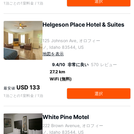
選択
1泊ごとの1室料金 / 1泊
Helgeson Place Hotel & Suites
125 Johnson Ave, オロフィー
ノ, Idaho 83544, US
地図を表示
9.4/10
非常に良い
570 レビュー
27.2 km
WiFi (無料)
USD 133
最安値
選択
1泊ごとの1室料金 / 1泊
White Pine Motel
222 Brown Avenue, オロフィー
ノ, Idaho 83544, US