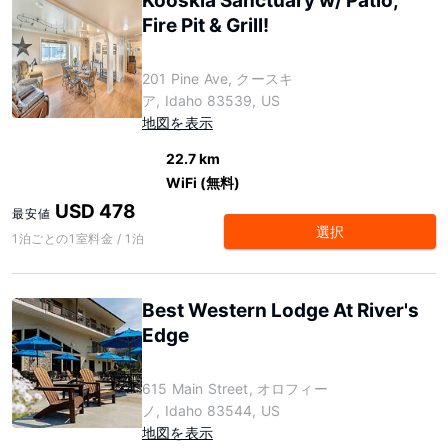
Kooskia Sanctuary w/ Patio,
Fire Pit & Grill!
201 Pine Ave, クースキ
ア, Idaho 83539, US
地図を表示
22.7 km
WiFi (無料)
USD 478
最安値
選択
1泊ごとの1室料金 / 1泊
Best Western Lodge At River's
Edge
615 Main Street, オロフィー
ノ, Idaho 83544, US
地図を表示