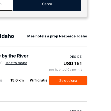
n
Cerca
 Idaho
Més hotels a prop Nezperce, Idaho
by the River
DES DE
US
Mostra mapa
USD 151
per habitació / per nit
is
15.0 km
Wifi gratis
Selecciona