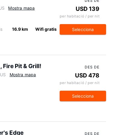
DES DE
 US
Mostra mapa
USD 139
per habitació / per nit
is
16.9 km
Wifi gratis
Selecciona
ire Pit & Grill!
DES DE
 US
Mostra mapa
USD 478
per habitació / per nit
Selecciona
er's Edge
DES DE