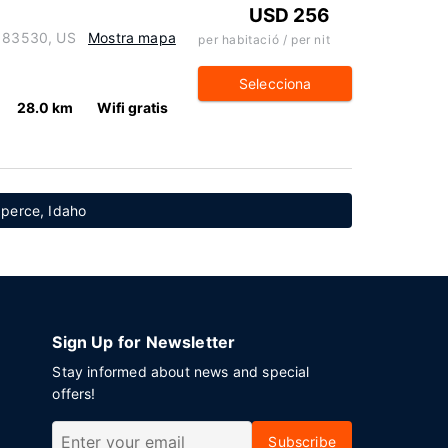
USD 256
o 83530, US
Mostra mapa
per habitació / per nit
Selecciona
28.0 km
Wifi gratis
zperce, Idaho
Sign Up for Newsletter
Stay informed about news and special
offers!
Subscribe