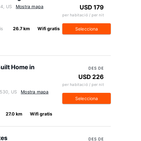
44, US
Mostra mapa
USD 179
per habitació / per nit
is
26.7 km
Wifi gratis
Selecciona
ilt Home in
DES DE
USD 226
per habitació / per nit
3530, US
Mostra mapa
Selecciona
27.0 km
Wifi gratis
tes
DES DE