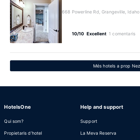
668 Powerline Rd, Grangeville, Idah
10/10
Excellent
1 comentaris
Més hotels a prop Ne
HotelsOne
Help and support
Qui som?
Support
Propietaris d’hotel
La Meva Reserva