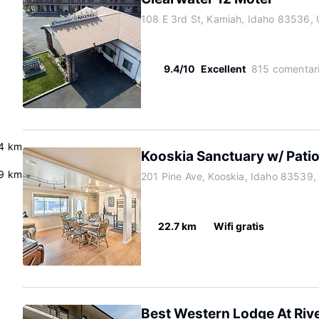
108 E 3rd St, Kamiah, Idaho 83536,
9.4/10
Excellent
815 comentar
.4 km
Kooskia Sanctuary w/ Patio, F
.9 km
201 Pine Ave, Kooskia, Idaho 83539,
22.7 km
Wifi gratis
Best Western Lodge At Riv