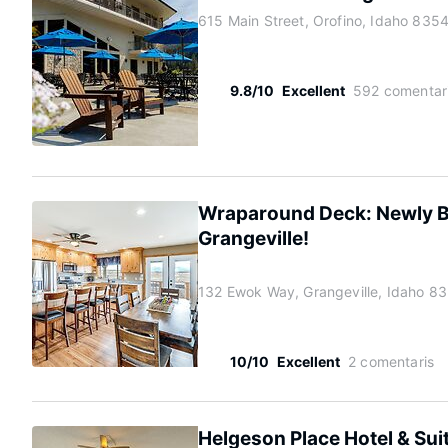
615 Main Street, Orofino, Idaho 835
9.8/10
Excellent
592 comentar
Wraparound Deck: Newly Bu
Grangeville!
132 Ewok Way, Grangeville, Idaho 8
10/10
Excellent
2 comentaris
Helgeson Place Hotel & Sui