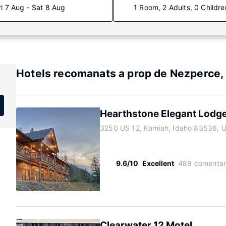
ri 7 Aug - Sat 8 Aug
1 Room, 2 Adults, 0 Childre
Hotels recomanats a prop de Nezperce,
Hearthstone Elegant Lodge 
3250 US 12, Kamiah, Idaho 83536, 
9.6/10
Excellent
489 comentar
Clearwater 12 Motel