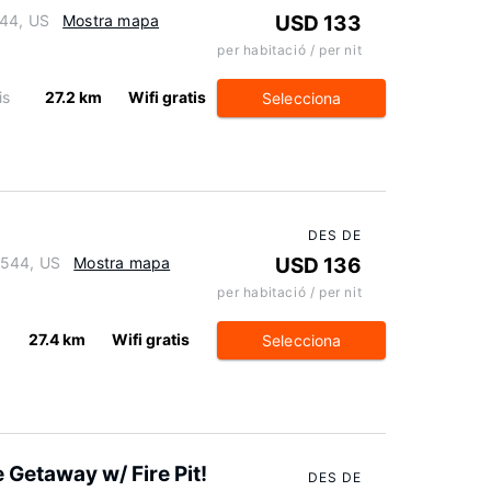
544, US
Mostra mapa
USD 133
per habitació / per nit
is
27.2 km
Wifi gratis
Selecciona
DES DE
3544, US
Mostra mapa
USD 136
per habitació / per nit
27.4 km
Wifi gratis
Selecciona
 Getaway w/ Fire Pit!
DES DE