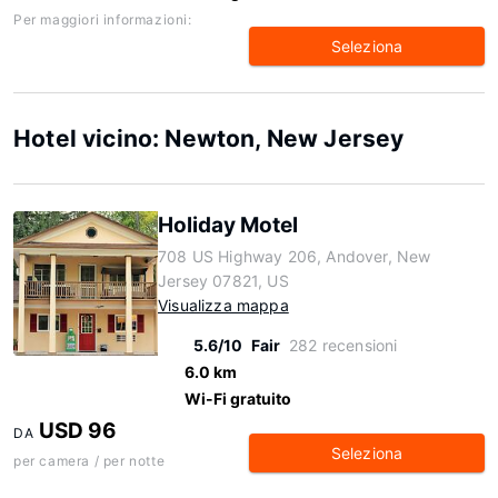
Per maggiori informazioni:
Seleziona
Hotel vicino: Newton, New Jersey
Holiday Motel
708 US Highway 206, Andover, New
Jersey 07821, US
Visualizza mappa
5.6/10
Fair
282 recensioni
6.0 km
Wi-Fi gratuito
USD 96
DA
Seleziona
per camera / per notte