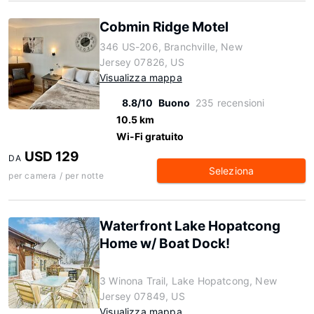
Cobmin Ridge Motel
346 US-206, Branchville, New
Jersey 07826, US
Visualizza mappa
8.8/10
Buono
235 recensioni
10.5 km
Wi-Fi gratuito
USD 129
DA
Seleziona
per camera / per notte
Waterfront Lake Hopatcong
Home w/ Boat Dock!
3 Winona Trail, Lake Hopatcong, New
Jersey 07849, US
Visualizza mappa