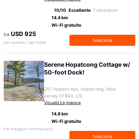
10/10
Eccellente
1 recensioni
14.4 km
Wi-Fi gratuito
USD 925
DA
Seleziona
per camera / per notte
Serene Hopatcong Cottage w/
50-foot Dock!
257 Hudson Ave, Hopatcong, New
Jersey 07843, US
Visualizza mappa
14.6 km
Wi-Fi gratuito
Per maggiori informazioni:
Seleziona