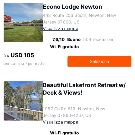
Econo Lodge Newton
448 Route 206 South, Newton, New
Jersey 07860, US
Visualizza mappa
7.6/10
Buono
504 recensioni
Wi-Fi gratuito
USD 105
DA
Seleziona
per camera / per notte
Beautiful Lakefront Retreat w/
Deck & Views!
1057 Co Rd 619, Newton, New
Jersey 07860-4267, US
Visualizza mappa
Wi-Fi gratuito