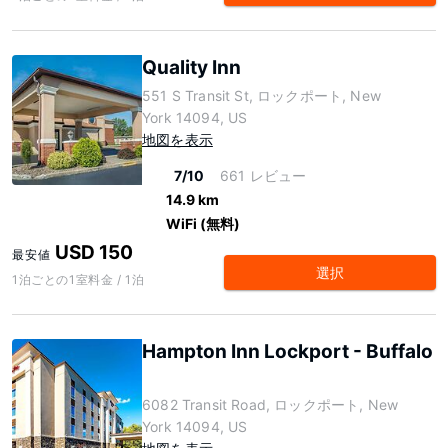
Quality Inn
551 S Transit St, ロックポート, New
York 14094, US
地図を表示
7/10
661 レビュー
14.9 km
WiFi (無料)
USD 150
最安値
選択
1泊ごとの1室料金 / 1泊
Hampton Inn Lockport - Buffalo
6082 Transit Road, ロックポート, New
York 14094, US