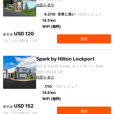
地図を表示
9.2/10
非常に良い
1006 レビュー
14.3 km
WiFi (無料)
USD 120
最安値
選択
1泊ごとの1室料金 / 1泊
Spark by Hilton Lockport
515 S Transit Street, ロックポート, New
York 14094, US
地図を表示
7/10
120 レビュー
14.9 km
WiFi (無料)
USD 152
最安値
選択
1泊ごとの1室料金 / 1泊