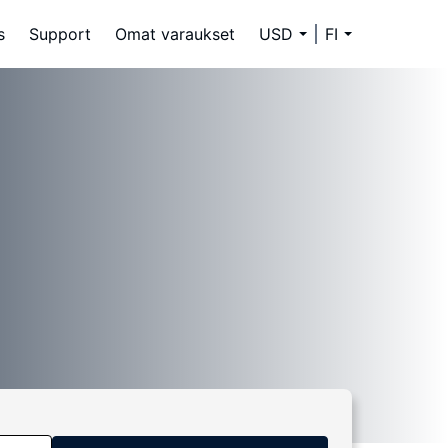
s
Support
Omat varaukset
USD
FI