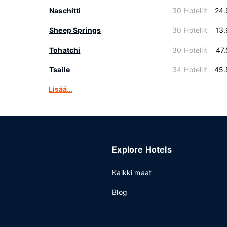
Naschitti
30 Hotellit
24.
Sheep Springs
30 Hotellit
13
Tohatchi
30 Hotellit
47
Tsaile
34 Hotellit
45.
Lisää…
Explore Hotels
Kaikki maat
Blog