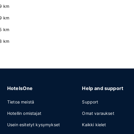
9 km
.9 km
.5 km
8 km
HotelsOne
Help and support
Tietoa meistä
Support
Hotellin omistajat
Omat varaukset
Usein esitetyt kysymykset
Kaikki kielet