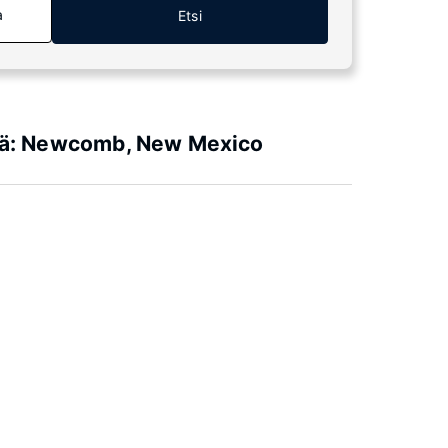
a
Etsi
kkiä: Newcomb, New Mexico