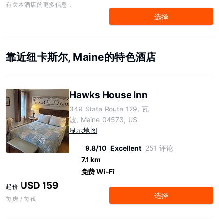
有关本酒店的更多信息：
选择
靠近纽卡斯尔, Maine的特色酒店
Hawks House Inn
349 State Route 129, 瓦
波, Maine 04573, US
显示地图
9.8/10
Excellent
251 评论
7.1 km
免费 Wi-Fi
USD 159
起价
选择
每房 / 每夜