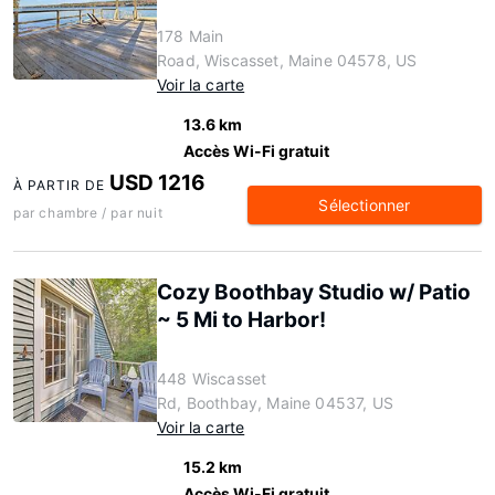
178 Main
Road, Wiscasset, Maine 04578, US
Voir la carte
13.6 km
Accès Wi-Fi gratuit
USD 1216
À PARTIR DE
Sélectionner
par chambre / par nuit
Cozy Boothbay Studio w/ Patio
~ 5 Mi to Harbor!
448 Wiscasset
Rd, Boothbay, Maine 04537, US
Voir la carte
15.2 km
Accès Wi-Fi gratuit