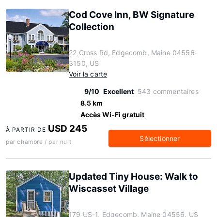
Cod Cove Inn, BW Signature
Collection
22 Cross Rd, Edgecomb, Maine 04556-
3150, US
Voir la carte
9/10
Excellent
543 commentaires
8.5 km
Accès Wi-Fi gratuit
USD 245
À PARTIR DE
Sélectionner
par chambre / par nuit
Updated Tiny House: Walk to
Wiscasset Village
179 US-1, Edgecomb, Maine 04556, US