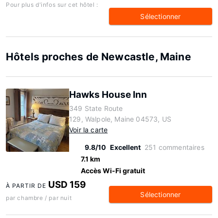
Pour plus d'infos sur cet hôtel :
Sélectionner
Hôtels proches de Newcastle, Maine
Hawks House Inn
349 State Route
129, Walpole, Maine 04573, US
Voir la carte
9.8/10
Excellent
251 commentaires
7.1 km
Accès Wi-Fi gratuit
USD 159
À PARTIR DE
Sélectionner
par chambre / par nuit