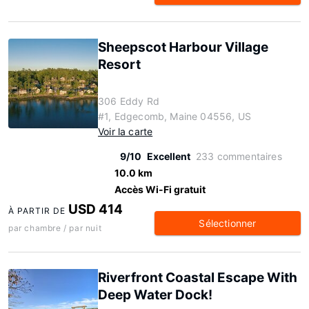
Sheepscot Harbour Village
Resort
306 Eddy Rd
#1, Edgecomb, Maine 04556, US
Voir la carte
9/10
Excellent
233 commentaires
10.0 km
Accès Wi-Fi gratuit
USD 414
À PARTIR DE
Sélectionner
par chambre / par nuit
Riverfront Coastal Escape With
Deep Water Dock!