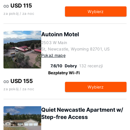
USD 115
OD
Wybierz
za pokój / za noc
Autoinn Motel
2503 W Main
St, Newcastle, Wyoming 82701, US
Pokaż mapę
7.6/10
Dobry
132 recenzji
Bezpłatny Wi-Fi
USD 155
OD
Wybierz
za pokój / za noc
Quiet Newcastle Apartment w/
Step-free Access