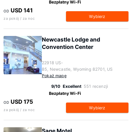
Bezpłatny Wi-Fi
USD 141
OD
Wybierz
za pokój / za noc
Newcastle Lodge and
Convention Center
22918 US-
85, Newcastle, Wyoming 82701, US
Pokaż mapę
9/10
Excellent
551 recenzji
Bezpłatny Wi-Fi
USD 175
OD
Wybierz
za pokój / za noc
Sage Motel