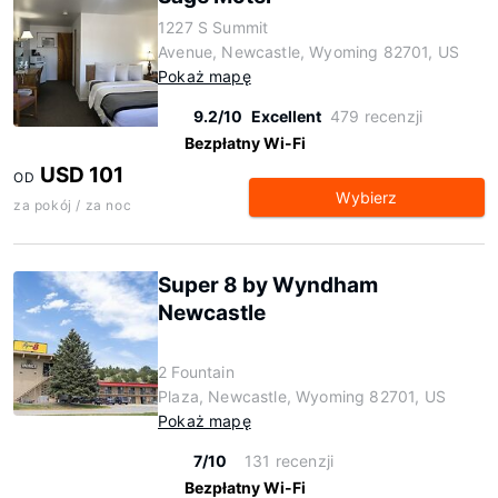
1227 S Summit
Avenue, Newcastle, Wyoming 82701, US
Pokaż mapę
9.2/10
Excellent
479 recenzji
Bezpłatny Wi-Fi
USD 101
OD
Wybierz
za pokój / za noc
Super 8 by Wyndham
Newcastle
2 Fountain
Plaza, Newcastle, Wyoming 82701, US
Pokaż mapę
7/10
131 recenzji
Bezpłatny Wi-Fi