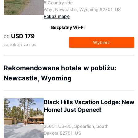
5 Countryside
Way, Newcastle, Wyoming 82701, US
Pokaż mapę
Bezpłatny Wi-Fi
USD 179
OD
Wybierz
za pokój / za noc
Rekomendowane hotele w pobliżu:
Newcastle, Wyoming
Black Hills Vacation Lodge: New
Home! Just Opened!
25051 US-85, Spearfish, South
Dakota 82701, US