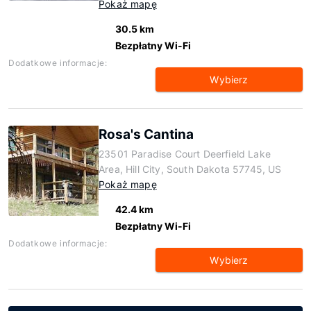
Pokaż mapę
30.5 km
Bezpłatny Wi-Fi
Dodatkowe informacje:
Wybierz
Rosa's Cantina
23501 Paradise Court Deerfield Lake
Area, Hill City, South Dakota 57745, US
Pokaż mapę
42.4 km
Bezpłatny Wi-Fi
Dodatkowe informacje:
Wybierz