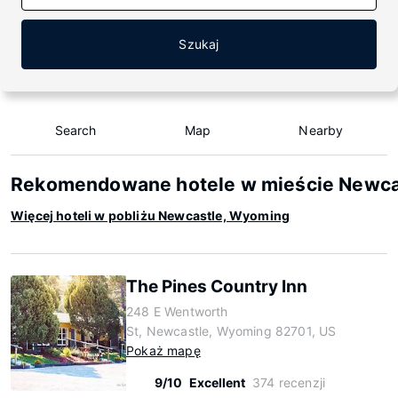
Szukaj
Search
Map
Nearby
Rekomendowane hotele w mieście Newca
Więcej hoteli w pobliżu Newcastle, Wyoming
The Pines Country Inn
248 E Wentworth
St, Newcastle, Wyoming 82701, US
Pokaż mapę
9/10
Excellent
374 recenzji