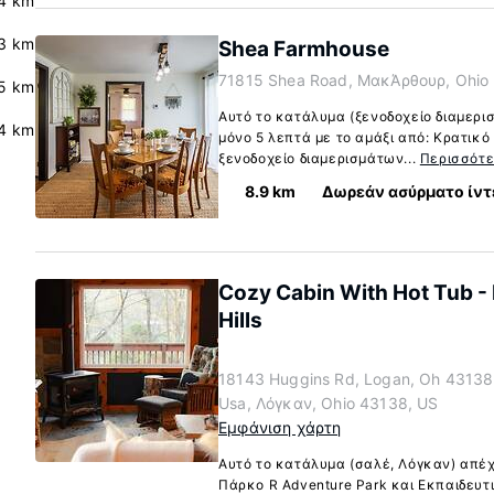
.4 km
.3 km
Shea Farmhouse
71815 Shea Road, ΜακΆρθουρ, Ohio
5 km
Αυτό το κατάλυμα (ξενοδοχείο διαμερ
4 km
μόνο 5 λεπτά με το αμάξι από: Κρατικό
ξενοδοχείο διαμερισμάτων...
Περισσότ
8.9 km
Δωρεάν ασύρματο ίντ
Cozy Cabin With Hot Tub - 
Hills
18143 Huggins Rd, Logan, Oh 43138
Usa, Λόγκαν, Ohio 43138, US
Εμφάνιση χάρτη
Αυτό το κατάλυμα (σαλέ, Λόγκαν) απέχε
Πάρκο R Adventure Park και Εκπαιδευτι