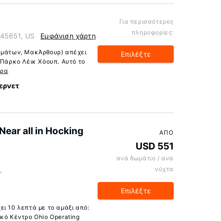
Για περισσότερες
πληροφορίες:
 45651, US
Εμφάνιση χάρτη
ισμάτων, ΜακΆρθουρ) απέχει
Επιλέξτε
 Πάρκο Λέικ Χόουπ. Αυτό το
ερα
ερνετ
Near all in Hocking
ΑΠΌ
USD 551
ανά δωμάτιο / ανά
,
νύχτα
Επιλέξτε
ι 10 λεπτά με το αμάξι από:
κό Κέντρο Ohio Operating