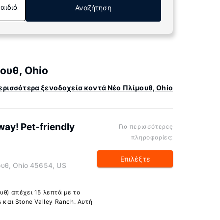
Παιδιά
Αναζήτηση
ουθ, Ohio
ερισσότερα ξενοδοχεία κοντά Νέο Πλίμουθ, Ohio
way! Pet-friendly
Για περισσότερες
πληροφορίες:
Επιλέξτε
υθ, Ohio 45654, US
υθ) απέχει 15 λεπτά με το
 και Stone Valley Ranch. Αυτή