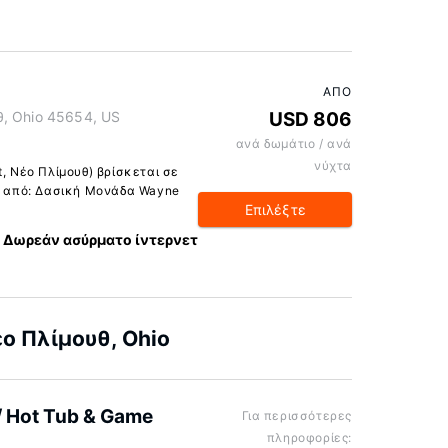
ΑΠΌ
θ, Ohio 45654, US
USD 806
ανά δωμάτιο / ανά
νύχτα
t, Νέο Πλίμουθ) βρίσκεται σε
ξι από: Δασική Μονάδα Wayne
Επιλέξτε
Δωρεάν ασύρματο ίντερνετ
ο Πλίμουθ, Ohio
/ Hot Tub & Game
Για περισσότερες
πληροφορίες: