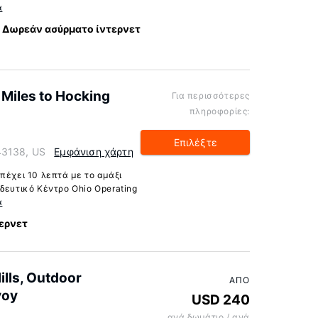
α
Δωρεάν ασύρματο ίντερνετ
 Miles to Hocking
Για περισσότερες
πληροφορίες:
Επιλέξτε
43138, US
Εμφάνιση χάρτη
πέχει 10 λεπτά με το αμάξι
δευτικό Κέντρο Ohio Operating
α
ερνετ
lls, Outdoor
ΑΠΌ
voy
USD 240
ανά δωμάτιο / ανά