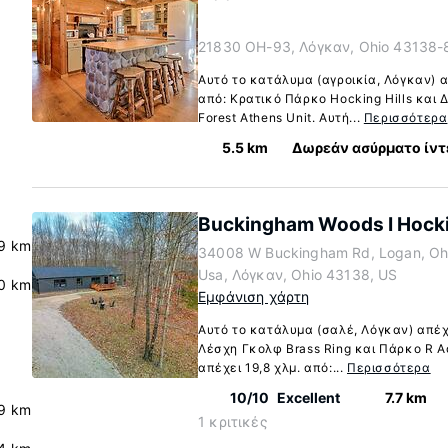
21830 OH-93, Λόγκαν, Ohio 43138-
Αυτό το κατάλυμα (αγροικία, Λόγκαν) α
από: Κρατικό Πάρκο Hocking Hills και
Forest Athens Unit. Αυτή...
Περισσότερα
5.5 km
Δωρεάν ασύρματο ίντ
Buckingham Woods I Hockin
9 km
34008 W Buckingham Rd, Logan, Oh
Usa, Λόγκαν, Ohio 43138, US
0 km
Εμφάνιση χάρτη
Αυτό το κατάλυμα (σαλέ, Λόγκαν) απέχε
Λέσχη Γκολφ Brass Ring και Πάρκο R A
απέχει 19,8 χλμ. από:...
Περισσότερα
10/10
Excellent
7.7 km
.9 km
1 κριτικές