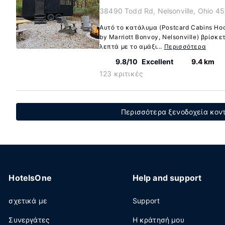
38490 Todd Rd, Nelsonville, Ohio 4
Αυτό το κατάλυμα (Postcard Cabins Hock
by Marriott Bonvoy, Nelsonville) βρίσκ
λεπτά με το αμάξι...
Περισσότερα
9.8/10
Excellent
9.4 km
123 κριτικές
Περισσότερα ξενοδοχεία κοντ
HotelsOne
Help and support
σχετικά με
Support
Συνεργάτες
Η κράτησή μου