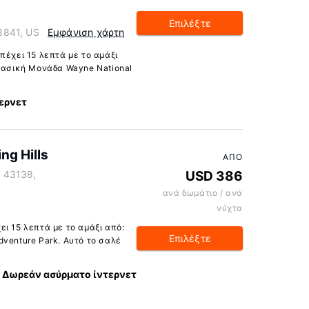
Επιλέξτε
8841, US
Εμφάνιση χάρτη
πέχει 15 λεπτά με το αμάξι
 Δασική Μονάδα Wayne National
ερνετ
g Hills
ΑΠΌ
 43138,
USD 386
ανά δωμάτιο / ανά
νύχτα
ι 15 λεπτά με το αμάξι από:
Επιλέξτε
dventure Park. Αυτό το σαλέ
Δωρεάν ασύρματο ίντερνετ