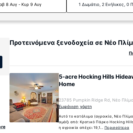
αβ 8 Αυγ - Κυρ 9 Αυγ
1 Δωμάτιο, 2 Ενήλικες, 0 
Προτεινόμενα ξενοδοχεία σε Νέο Πλίμ
Π
5-acre Hocking Hills Hidea
Home
23785 Pumpkin Ridge Rd, Νέο Πλίμο
Εμφάνιση χάρτη
Αυτό το κατάλυμα (αγροικία, Νέο Πλίμο
αμάξι από: Κρατικό Πάρκο Hocking Hills
ore
η αγροικία απέχει 19,1...
Περισσότερα