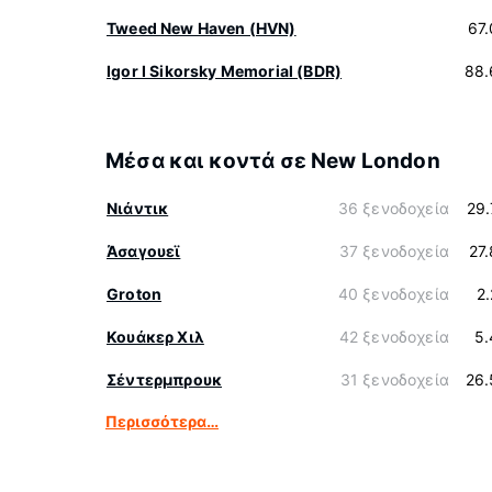
Tweed New Haven (HVN)
67
Igor I Sikorsky Memorial (BDR)
88.
Μέσα και κοντά σε New London
Νιάντικ
36 ξενοδοχεία
29
Άσαγουεϊ
37 ξενοδοχεία
27
Groton
40 ξενοδοχεία
2
Κουάκερ Χιλ
42 ξενοδοχεία
5.
Σέντερμπρουκ
31 ξενοδοχεία
26.
Περισσότερα…