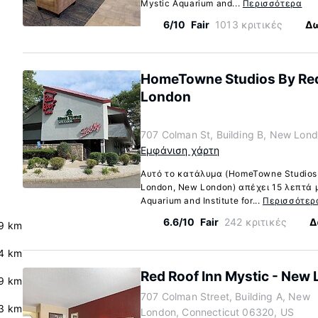
Mystic Aquarium and...
Περισσότερα
6/10
Fair
1013 κριτικές
Δω
HomeTowne Studios By Red
London
707 Colman St, Building B, New Lon
Εμφάνιση χάρτη
w
Αυτό το κατάλυμα (HomeTowne Studios 
London, New London) απέχει 15 λεπτά μ
Aquarium and Institute for...
Περισσότερ
6.6/10
Fair
242 κριτικές
Δ
9 km
4 km
Red Roof Inn Mystic - New
9 km
707 Colman Street, Building A, New
3 km
London, Connecticut 06320, US