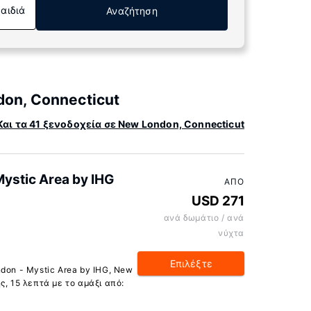
Παιδιά
Αναζήτηση
on, Connecticut
Και τα 41 ξενοδοχεία σε New London, Connecticut
Mystic Area by IHG
ΑΠΌ
USD 271
ανά δωμάτιο / ανά
νύχτα
Επιλέξτε
don - Mystic Area by IHG, New
ς, 15 λεπτά με το αμάξι από: