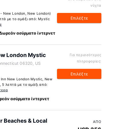
νύχτα
c - New London, New London)
Επιλέξτε
πτά με το αμάξι από: Mystic
α
Δωρεάν ασύρματο ίντερνετ
ew London Mystic
Για περισσότερες
πληροφορίες:
onnecticut 06320, US
Επιλέξτε
 Inn New London Mystic, New
, 5 λεπτά με το αμάξι από:
τερα
ρεάν ασύρματο ίντερνετ
 Beaches & Local
ΑΠΌ