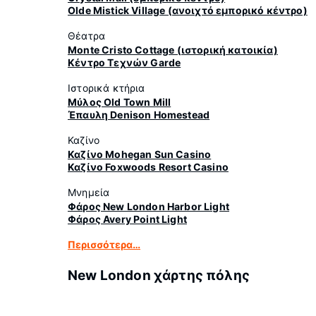
Olde Mistick Village (ανοιχτό εμπορικό κέντρο)
Θέατρα
Monte Cristo Cottage (ιστορική κατοικία)
Κέντρο Τεχνών Garde
Ιστορικά κτήρια
Μύλος Old Town Mill
Έπαυλη Denison Homestead
Καζίνο
Καζίνο Mohegan Sun Casino
Καζίνο Foxwoods Resort Casino
Μνημεία
Φάρος New London Harbor Light
Φάρος Avery Point Light
Περισσότερα…
New London χάρτης πόλης