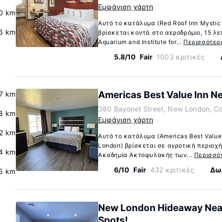
Εμφάνιση χάρτη
.0 km
Αυτό το κατάλυμα (Red Roof Inn Mysti
6 km
βρίσκεται κοντά στο αεροδρόμιο, 15 λε
Aquarium and Institute for...
Περισσότερ
5.8/10
Fair
1003 κριτικές
Americas Best Value Inn N
.7 km
380 Bayonet Street, New London, C
.8 km
Εμφάνιση χάρτη
.2 km
Αυτό το κατάλυμα (Americas Best Value
London) βρίσκεται σε αγροτική περιοχή
4 km
Ακαδημία Ακτοφυλακής των...
Περισσό
6/10
Fair
432 κριτικές
Δω
5 km
New London Hideaway Near
Spots!