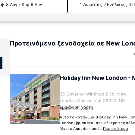
αβ 8 Αυγ - Κυρ 9 Αυγ
1 Δωμάτιο, 2 Ενήλικες, 0 
Προτεινόμενα ξενοδοχεία σε New Lond
Holiday Inn New London - 
35 Governor Winthrop Blvd, New
London, Connecticut 06320, US
Εμφάνιση χάρτη
Αυτό το κατάλυμα (Holiday Inn New Lon
London) βρίσκεται στο κέντρο της πόλη
Mystic Aquarium and...
Περισσότερα