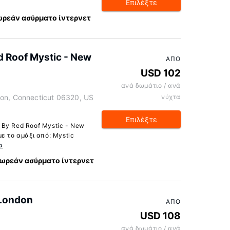
Επιλέξτε
ρεάν ασύρματο ίντερνετ
 Roof Mystic - New
ΑΠΌ
USD 102
ανά δωμάτιο / ανά
don, Connecticut 06320, US
νύχτα
Επιλέξτε
By Red Roof Mystic - New
ε το αμάξι από: Mystic
α
ωρεάν ασύρματο ίντερνετ
 London
ΑΠΌ
USD 108
ανά δωμάτιο / ανά