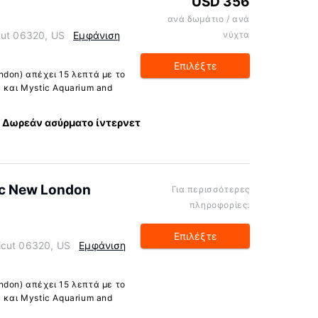
USD 356
ανά δωμάτιο / ανά
cut 06320, US
Εμφάνιση
νύχτα
Επιλέξτε
ndon) απέχει 15 λεπτά με το
 και Mystic Aquarium and
Δωρεάν ασύρματο ίντερνετ
ic New London
Για περισσότερες
πληροφορίες:
Επιλέξτε
icut 06320, US
Εμφάνιση
ndon) απέχει 15 λεπτά με το
 και Mystic Aquarium and