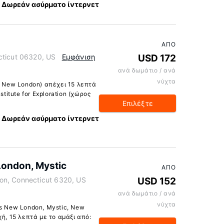
Δωρεάν ασύρματο ίντερνετ
ΑΠΌ
cticut 06320, US
Εμφάνιση
USD 172
ανά δωμάτιο / ανά
νύχτα
, New London) απέχει 15 λεπτά
stitute for Exploration (χώρος
Επιλέξτε
Δωρεάν ασύρματο ίντερνετ
London, Mystic
ΑΠΌ
on, Connecticut 6320, US
USD 152
ανά δωμάτιο / ανά
νύχτα
es New London, Mystic, New
ή, 15 λεπτά με το αμάξι από: