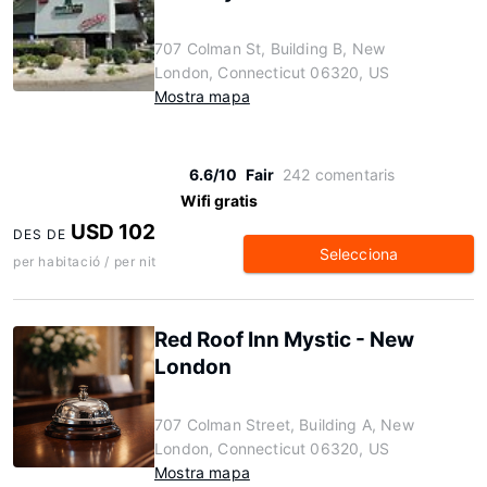
707 Colman St, Building B, New
London, Connecticut 06320, US
Mostra mapa
6.6/10
Fair
242 comentaris
Wifi gratis
USD 102
DES DE
Selecciona
per habitació / per nit
Red Roof Inn Mystic - New
London
707 Colman Street, Building A, New
London, Connecticut 06320, US
Mostra mapa