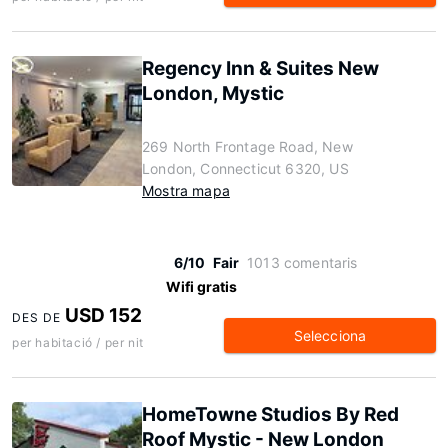
Regency Inn & Suites New
London, Mystic
269 North Frontage Road, New
London, Connecticut 6320, US
Mostra mapa
6/10
Fair
1013 comentaris
Wifi gratis
USD 152
DES DE
Selecciona
per habitació / per nit
HomeTowne Studios By Red
Roof Mystic - New London