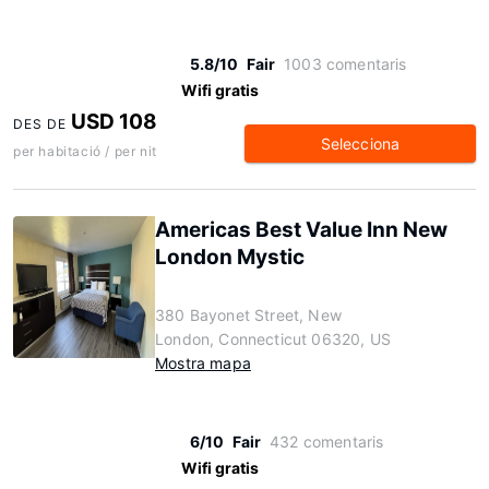
5.8/10
Fair
1003 comentaris
Wifi gratis
USD 108
DES DE
Selecciona
per habitació / per nit
Americas Best Value Inn New
London Mystic
380 Bayonet Street, New
London, Connecticut 06320, US
Mostra mapa
6/10
Fair
432 comentaris
Wifi gratis