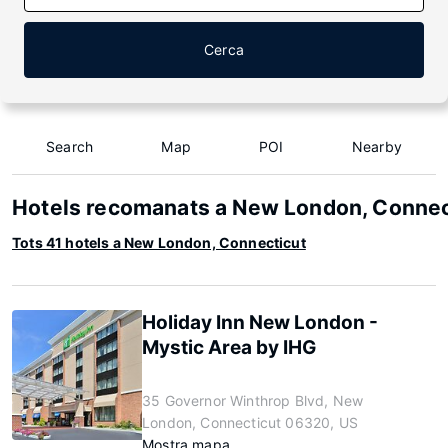
Cerca
Search
Map
POI
Nearby
Hotels recomanats a New London, Connec
Tots 41 hotels a New London, Connecticut
Holiday Inn New London -
Mystic Area by IHG
35 Governor Winthrop Blvd, New
London, Connecticut 06320, US
Mostra mapa