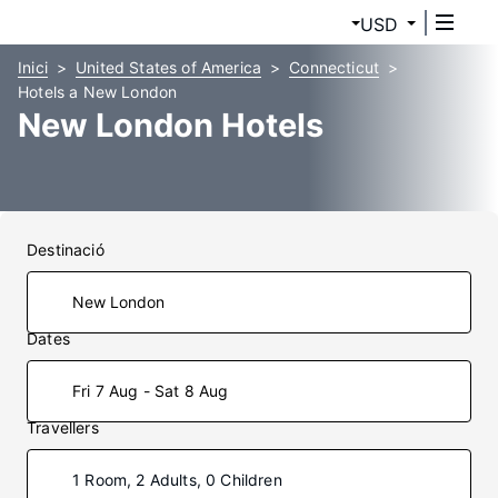
USD
Inici
United States of America
Connecticut
Hotels a New London
New London Hotels
Destinació
Dates
Fri 7 Aug - Sat 8 Aug
Travellers
1 Room, 2 Adults, 0 Children