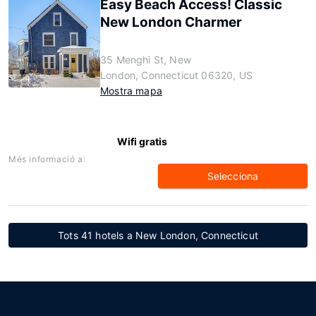
Easy Beach Access! Classic
New London Charmer
35 Menghi St, New
London, Connecticut 06320, US
Mostra mapa
Wifi gratis
Més informació a:
Selecciona
Tots 41 hotels a New London, Connecticut