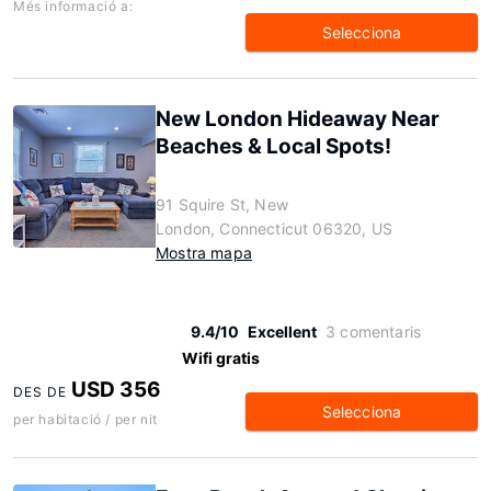
Més informació a:
Selecciona
New London Hideaway Near
Beaches & Local Spots!
91 Squire St, New
London, Connecticut 06320, US
Mostra mapa
9.4/10
Excellent
3 comentaris
Wifi gratis
USD 356
DES DE
Selecciona
per habitació / per nit