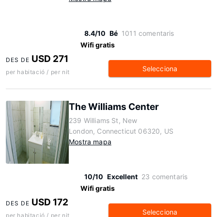
8.4/10
Bé
1011 comentaris
Wifi gratis
USD 271
DES DE
Selecciona
per habitació / per nit
The Williams Center
239 Williams St, New
London, Connecticut 06320, US
Mostra mapa
10/10
Excellent
23 comentaris
Wifi gratis
USD 172
DES DE
Selecciona
per habitació / per nit