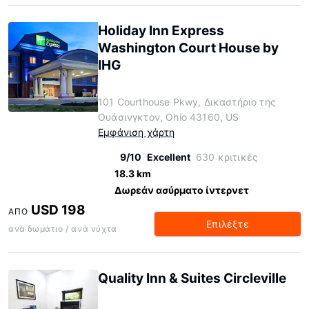
Holiday Inn Express
Washington Court House by
IHG
101 Courthouse Pkwy, Δικαστήριο της
Ουάσινγκτον, Ohio 43160, US
Εμφάνιση χάρτη
9/10
Excellent
630 κριτικές
18.3 km
Δωρεάν ασύρματο ίντερνετ
USD 198
ΑΠΌ
Επιλέξτε
ανά δωμάτιο / ανά νύχτα
Quality Inn & Suites Circleville