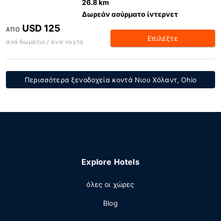
26.8 km
Δωρεάν ασύρματο ίντερνετ
USD 125
ΑΠΌ
Επιλέξτε
ανά δωμάτιο / ανά νύχτα
Περισσότερα ξενοδοχεία κοντά Νιου Χόλαντ, Ohio
Explore Hotels
όλες οι χώρες
Blog