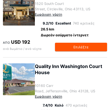
1520 South Court
Street, Circleville, Ohio 43113, US
Εμφάνιση χάρτη
9.2/10
Excellent
740 κριτικές
26.5 km
Δωρεάν ασύρματο ίντερνετ
USD 192
ΑΠΌ
Επιλέξτε
ανά δωμάτιο / ανά νύχτα
Quality Inn Washington Court
House
10160 Carr
Road, Jeffersonville, Ohio 43128, US
Εμφάνιση χάρτη
7.4/10
Καλό
470 κριτικές