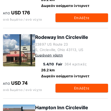
Δωρεάν ασύρματο ίντερνετ
USD 176
ΑΠΌ
Επιλέξτε
ανά δωμάτιο / ανά νύχτα
Rodeway Inn Circleville
23897 US Route 23
S, Circleville, Ohio 43113, US
Εμφάνιση χάρτη
5.4/10
Fair
364 κριτικές
26.2 km
Δωρεάν ασύρματο ίντερνετ
USD 74
ΑΠΌ
Επιλέξτε
ανά δωμάτιο / ανά νύχτα
Hampton Inn Circleville