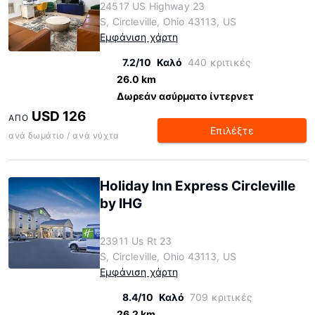
24517 US Highway 23
S, Circleville, Ohio 43113, US
Εμφάνιση χάρτη
7.2/10
Καλό
440 κριτικές
26.0 km
Δωρεάν ασύρματο ίντερνετ
USD 126
ΑΠΌ
Επιλέξτε
ανά δωμάτιο / ανά νύχτα
Holiday Inn Express Circleville
by IHG
23911 Us Rt 23
S, Circleville, Ohio 43113, US
Εμφάνιση χάρτη
8.4/10
Καλό
709 κριτικές
26.2 km