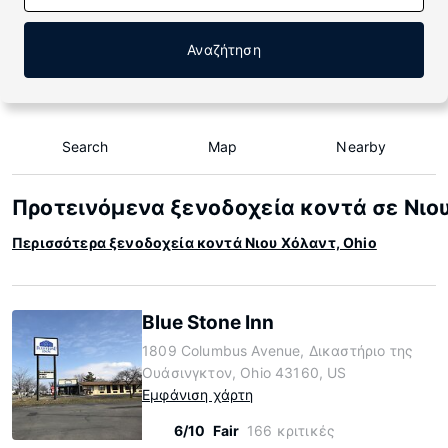
Αναζήτηση
Search
Map
Nearby
Προτεινόμενα ξενοδοχεία κοντά σε Νιου
Περισσότερα ξενοδοχεία κοντά Νιου Χόλαντ, Ohio
Blue Stone Inn
1809 Columbus Avenue, Δικαστήριο της
Ουάσινγκτον, Ohio 43160, US
Εμφάνιση χάρτη
6/10
Fair
166 κριτικές