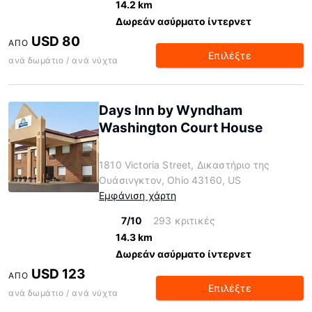
14.2 km
Δωρεάν ασύρματο ίντερνετ
USD 80
ΑΠΌ
Επιλέξτε
ανά δωμάτιο / ανά νύχτα
Days Inn by Wyndham
Washington Court House
1810 Victoria Street, Δικαστήριο της
Ουάσινγκτον, Ohio 43160, US
Εμφάνιση χάρτη
7/10
293 κριτικές
14.3 km
Δωρεάν ασύρματο ίντερνετ
USD 123
ΑΠΌ
Επιλέξτε
ανά δωμάτιο / ανά νύχτα