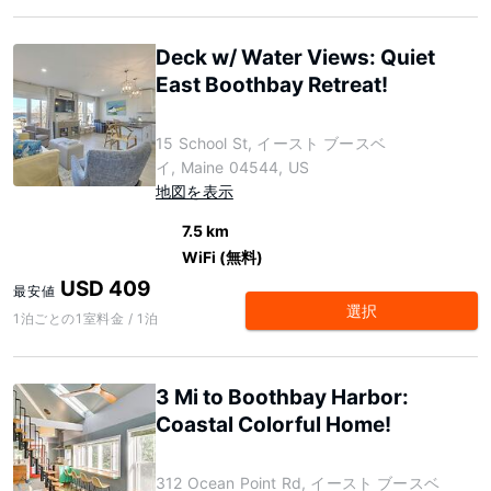
Deck w/ Water Views: Quiet
East Boothbay Retreat!
15 School St, イースト ブースベ
イ, Maine 04544, US
地図を表示
7.5 km
WiFi (無料)
USD 409
最安値
選択
1泊ごとの1室料金 / 1泊
3 Mi to Boothbay Harbor:
Coastal Colorful Home!
312 Ocean Point Rd, イースト ブースベ