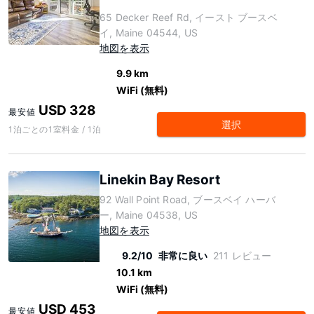
65 Decker Reef Rd, イースト ブースベ
イ, Maine 04544, US
地図を表示
9.9 km
WiFi (無料)
USD 328
最安値
選択
1泊ごとの1室料金 / 1泊
Linekin Bay Resort
92 Wall Point Road, ブースベイ ハーバ
ー, Maine 04538, US
地図を表示
9.2/10
非常に良い
211 レビュー
10.1 km
WiFi (無料)
USD 453
最安値