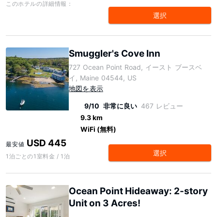
このホテルの詳細情報：
選択
Smuggler's Cove Inn
727 Ocean Point Road, イースト ブースベ
イ, Maine 04544, US
地図を表示
9/10
非常に良い
467 レビュー
9.3 km
WiFi (無料)
USD 445
最安値
選択
1泊ごとの1室料金 / 1泊
Ocean Point Hideaway: 2-story
Unit on 3 Acres!