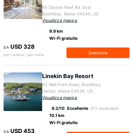
65 Decker Reef Rd, East
Boothbay, Maine 04544, US
Visualizza mappa
9.9 km
Wi-Fi gratuito
USD 328
DA
Seleziona
per camera / per notte
Linekin Bay Resort
92 Wall Point Road, Boothbay
Harbor, Maine 04538, US
Visualizza mappa
9.2/10
Eccellente
211 recensioni
10.1 km
Wi-Fi gratuito
USD 453
DA