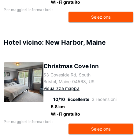
Wi-Fi gratuito
Per maggiori informazioni:
Seleziona
Hotel vicino: New Harbor, Maine
Christmas Cove Inn
53 Coveside Rd, South
Bristol, Maine 04568, US
Visualizza mappa
10/10
Eccellente
3 recensioni
5.8 km
Wi-Fi gratuito
Per maggiori informazioni:
Seleziona