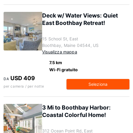
Deck w/ Water Views: Quiet
East Boothbay Retreat!
15 School St, East
Boothbay, Maine 04544, US
Visualizza mappa
7.5 km
Wi-Fi gratuito
USD 409
DA
Seleziona
per camera / per notte
3 Mi to Boothbay Harbor:
Coastal Colorful Home!
312 Ocean Point Rd, East