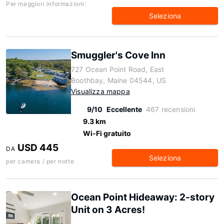
Per maggiori informazioni:
Seleziona
Smuggler's Cove Inn
727 Ocean Point Road, East
Boothbay, Maine 04544, US
Visualizza mappa
9/10
Eccellente
467 recensioni
9.3 km
Wi-Fi gratuito
USD 445
DA
Seleziona
per camera / per notte
Ocean Point Hideaway: 2-story
Unit on 3 Acres!