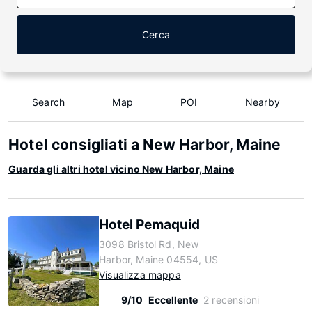
Cerca
Search
Map
POI
Nearby
Hotel consigliati a New Harbor, Maine
Guarda gli altri hotel vicino New Harbor, Maine
Hotel Pemaquid
3098 Bristol Rd, New
Harbor, Maine 04554, US
Visualizza mappa
9/10
Eccellente
2 recensioni