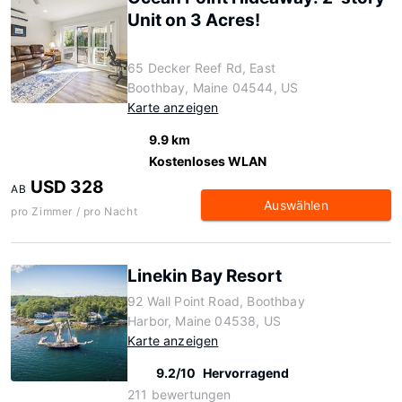
Unit on 3 Acres!
65 Decker Reef Rd, East
Boothbay, Maine 04544, US
Karte anzeigen
9.9 km
Kostenloses WLAN
USD 328
AB
Auswählen
pro Zimmer / pro Nacht
Linekin Bay Resort
92 Wall Point Road, Boothbay
Harbor, Maine 04538, US
Karte anzeigen
9.2/10
Hervorragend
211 bewertungen