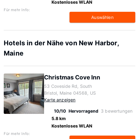
Kostenloses WLAN
Für mehr Info:
Auswählen
Hotels in der Nähe von New Harbor,
Maine
Christmas Cove Inn
53 Coveside Rd, South
Bristol, Maine 04568, US
Karte anzeigen
10/10
Hervorragend
3 bewertungen
5.8 km
Kostenloses WLAN
Für mehr Info: