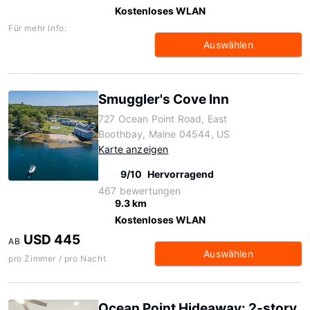
Kostenloses WLAN
Für mehr Info:
Auswählen
Smuggler's Cove Inn
727 Ocean Point Road, East
Boothbay, Maine 04544, US
Karte anzeigen
9/10
Hervorragend
467 bewertungen
9.3 km
Kostenloses WLAN
USD 445
AB
Auswählen
pro Zimmer / pro Nacht
Ocean Point Hideaway: 2-story