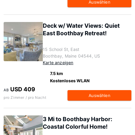
Auswählen
Deck w/ Water Views: Quiet
East Boothbay Retreat!
15 School St, East
Boothbay, Maine 04544, US
Karte anzeigen
7.5 km
Kostenloses WLAN
USD 409
AB
Auswählen
pro Zimmer / pro Nacht
3 Mi to Boothbay Harbor:
Coastal Colorful Home!