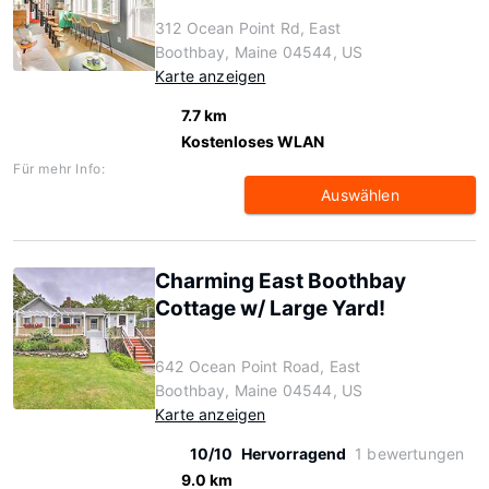
312 Ocean Point Rd, East
Boothbay, Maine 04544, US
Karte anzeigen
7.7 km
Kostenloses WLAN
Für mehr Info:
Auswählen
Charming East Boothbay
Cottage w/ Large Yard!
642 Ocean Point Road, East
Boothbay, Maine 04544, US
Karte anzeigen
10/10
Hervorragend
1 bewertungen
9.0 km