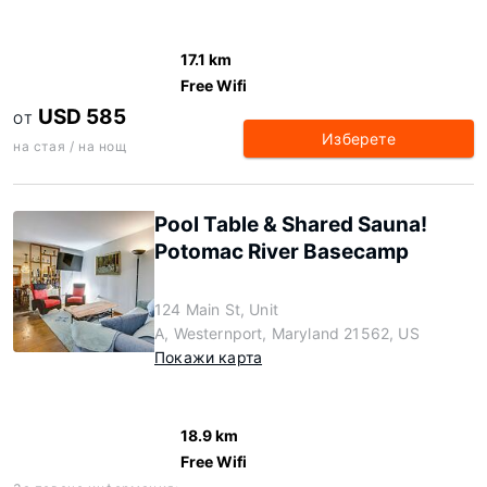
17.1 km
Free Wifi
USD 585
ОТ
Изберете
на стая / на нощ
Pool Table & Shared Sauna!
Potomac River Basecamp
124 Main St, Unit
A, Westernport, Maryland 21562, US
Покажи карта
18.9 km
Free Wifi