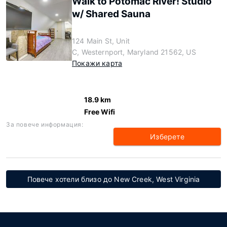
Walk to Potomac River! Studio
w/ Shared Sauna
124 Main St, Unit
C, Westernport, Maryland 21562, US
Покажи карта
18.9 km
Free Wifi
За повече информация:
Изберете
Повече хотели близо до New Creek, West Virginia