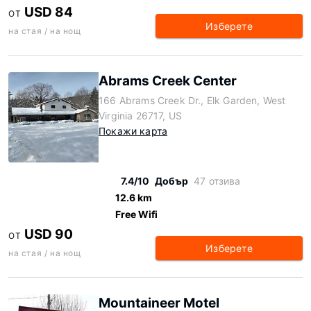
USD 84
ОТ
Изберете
на стая / на нощ
Abrams Creek Center
166 Abrams Creek Dr., Elk Garden, West
Virginia 26717, US
Покажи карта
7.4/10
Добър
47 отзива
12.6 km
Free Wifi
USD 90
ОТ
Изберете
на стая / на нощ
Mountaineer Motel