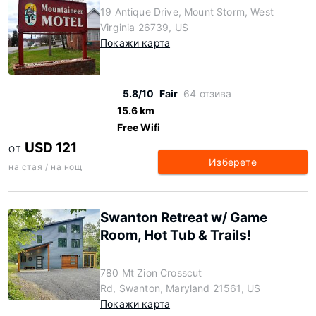
19 Antique Drive, Mount Storm, West
Virginia 26739, US
Покажи карта
5.8/10
Fair
64 отзива
15.6 km
Free Wifi
USD 121
ОТ
Изберете
на стая / на нощ
Swanton Retreat w/ Game
Room, Hot Tub & Trails!
780 Mt Zion Crosscut
Rd, Swanton, Maryland 21561, US
Покажи карта