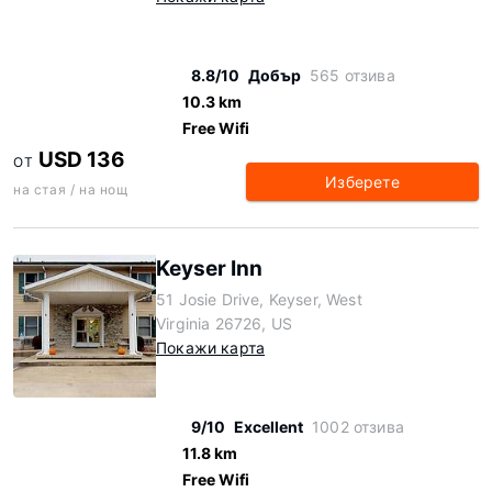
8.8/10
Добър
565 отзива
10.3 km
Free Wifi
USD 136
ОТ
Изберете
на стая / на нощ
Keyser Inn
51 Josie Drive, Keyser, West
Virginia 26726, US
Покажи карта
9/10
Excellent
1002 отзива
11.8 km
Free Wifi