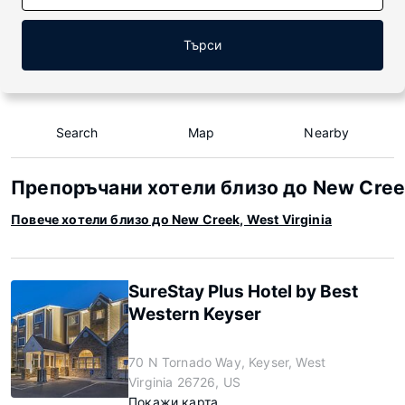
Търси
Search
Map
Nearby
Препоръчани хотели близо до New Creek
Повече хотели близо до New Creek, West Virginia
SureStay Plus Hotel by Best
Western Keyser
70 N Tornado Way, Keyser, West
Virginia 26726, US
Покажи карта