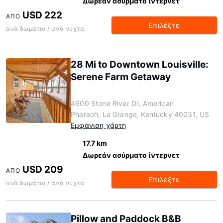
Δωρεάν ασύρματο ίντερνετ
USD 222
ΑΠΌ
Επιλέξτε
ανά δωμάτιο / ανά νύχτα
28 Mi to Downtown Louisville:
Serene Farm Getaway
4600 Stone River Dr, American
Pharaoh, La Grange, Kentucky 40031, US
Εμφάνιση χάρτη
17.7 km
Δωρεάν ασύρματο ίντερνετ
USD 209
ΑΠΌ
Επιλέξτε
ανά δωμάτιο / ανά νύχτα
Pillow and Paddock B&B