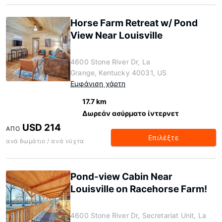
Horse Farm Retreat w/ Pond
View Near Louisville
4600 Stone River Dr, La
Grange, Kentucky 40031, US
Εμφάνιση χάρτη
17.7 km
Δωρεάν ασύρματο ίντερνετ
USD 214
ΑΠΌ
Επιλέξτε
ανά δωμάτιο / ανά νύχτα
Pond-view Cabin Near
Louisville on Racehorse Farm!
4600 Stone River Dr, Secretariat Unit, La