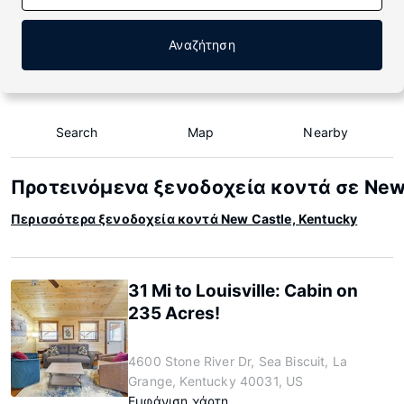
Αναζήτηση
Search
Map
Nearby
Προτεινόμενα ξενοδοχεία κοντά σε New 
Περισσότερα ξενοδοχεία κοντά New Castle, Kentucky
31 Mi to Louisville: Cabin on
235 Acres!
4600 Stone River Dr, Sea Biscuit, La
Grange, Kentucky 40031, US
Εμφάνιση χάρτη