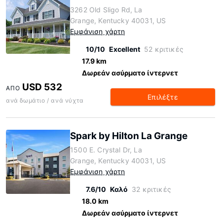
3262 Old Sligo Rd, La
Grange, Kentucky 40031, US
Εμφάνιση χάρτη
10/10
Excellent
52 κριτικές
17.9 km
Δωρεάν ασύρματο ίντερνετ
USD 532
ΑΠΌ
Επιλέξτε
ανά δωμάτιο / ανά νύχτα
Spark by Hilton La Grange
1500 E. Crystal Dr, La
Grange, Kentucky 40031, US
Εμφάνιση χάρτη
7.6/10
Καλό
32 κριτικές
18.0 km
Δωρεάν ασύρματο ίντερνετ