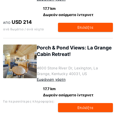
17.7 km
Δωρεάν ασύρματο ίντερνετ
USD 214
ΑΠΌ
Επιλέξτε
ανά δωμάτιο / ανά νύχτα
Porch & Pond Views: La Grange
Cabin Retreat!
4600 Stone River Dr, Lexington, La
Grange, Kentucky 40031, US
Εμφάνιση χάρτη
17.7 km
Δωρεάν ασύρματο ίντερνετ
Για περισσότερες πληροφορίες:
Επιλέξτε