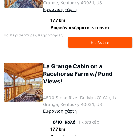
Grange, Kentucky 40031, US
Εμφάνιση χάρτη
17.7 km
Δωρεάν ασύρματο ίντερνετ
Για περισσότερες πληροφορίες:
Επιλέξτε
La Grange Cabin on a
Racehorse Farm w/ Pond
Views!
4600 Stone River Dr, Man O' War, La
Grange, Kentucky 40031, US
Εμφάνιση χάρτη
8/10
Καλό
1 κριτικές
17.7 km