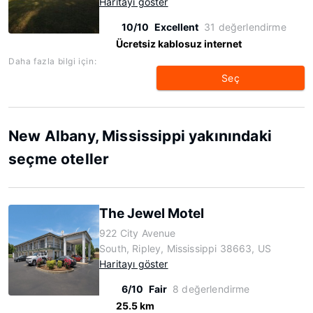
Haritayı göster
10/10
Excellent
31 değerlendirme
Ücretsiz kablosuz internet
Daha fazla bilgi için:
Seç
New Albany, Mississippi yakınındaki
seçme oteller
The Jewel Motel
922 City Avenue
South, Ripley, Mississippi 38663, US
Haritayı göster
6/10
Fair
8 değerlendirme
25.5 km