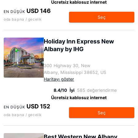
Ücretsiz kablosuz internet
USD 146
EN DÜŞÜK
Seç
oda başına / gecelik
Holiday Inn Express New
Albany by IHG
300 Highway 30, New
Albany, Mississippi 38652, US
Haritayı göster
8.4/10
İyi
585 değerlendirme
Ücretsiz kablosuz internet
USD 152
EN DÜŞÜK
Seç
oda başına / gecelik
Best Western New Albany