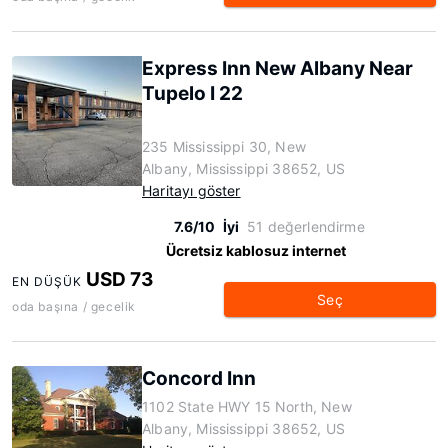
Express Inn New Albany Near
Tupelo I 22
235 Mississippi 30, New
Albany, Mississippi 38652, US
Haritayı göster
7.6/10
İyi
51 değerlendirme
Ücretsiz kablosuz internet
USD 73
EN DÜŞÜK
Seç
oda başına / gecelik
Concord Inn
1102 State HWY 15 North, New
Albany, Mississippi 38652, US