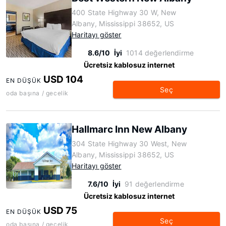
400 State Highway 30 W, New
Albany, Mississippi 38652, US
Haritayı göster
8.6/10
İyi
1014 değerlendirme
Ücretsiz kablosuz internet
USD 104
EN DÜŞÜK
Seç
oda başına / gecelik
Hallmarc Inn New Albany
304 State Highway 30 West, New
Albany, Mississippi 38652, US
Haritayı göster
7.6/10
İyi
91 değerlendirme
Ücretsiz kablosuz internet
USD 75
EN DÜŞÜK
Seç
oda başına / gecelik