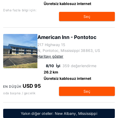
Ücretsiz kablosuz internet
Daha fazla bilgi için:
Seç
American Inn - Pontotoc
217 Highway 15
N, Pontotoc, Mississippi 38863, US
Haritayı göster
8/10
İyi
359 değerlendirme
26.2 km
Ücretsiz kablosuz internet
USD 95
EN DÜŞÜK
Seç
oda başına / gecelik
Yakın diğer oteller: New Albany, Mississippi