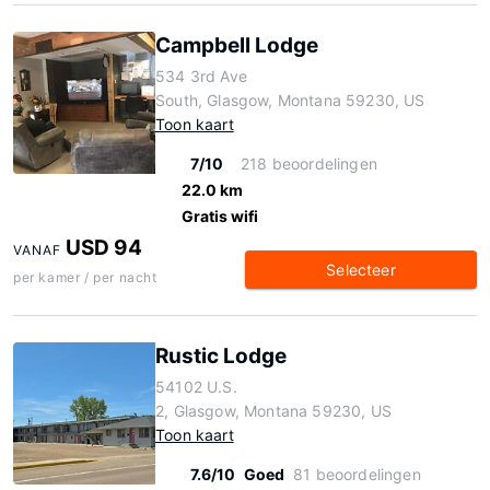
Campbell Lodge
534 3rd Ave
South, Glasgow, Montana 59230, US
Toon kaart
7/10
218 beoordelingen
22.0 km
Gratis wifi
USD 94
VANAF
Selecteer
per kamer / per nacht
Rustic Lodge
54102 U.S.
2, Glasgow, Montana 59230, US
Toon kaart
7.6/10
Goed
81 beoordelingen