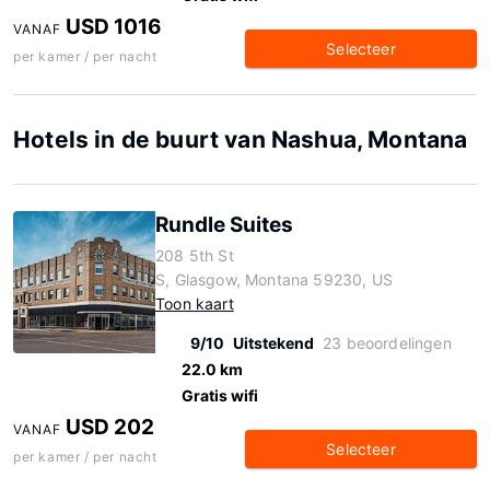
USD 1016
VANAF
Selecteer
per kamer / per nacht
Hotels in de buurt van Nashua, Montana
Rundle Suites
208 5th St
S, Glasgow, Montana 59230, US
Toon kaart
9/10
Uitstekend
23 beoordelingen
22.0 km
Gratis wifi
USD 202
VANAF
Selecteer
per kamer / per nacht