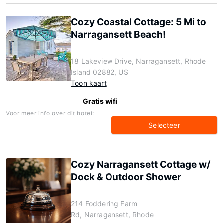
Cozy Coastal Cottage: 5 Mi to
Narragansett Beach!
18 Lakeview Drive, Narragansett, Rhode
Island 02882, US
Toon kaart
Gratis wifi
Voor meer info over dit hotel:
Selecteer
Cozy Narragansett Cottage w/
Dock & Outdoor Shower
214 Foddering Farm
Rd, Narragansett, Rhode