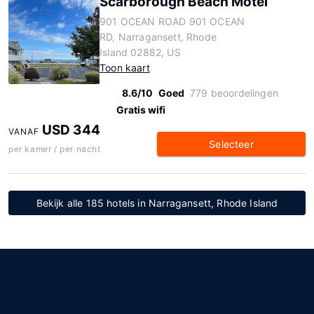
Scarborough Beach Motel
901 OCEAN ROAD 901 OCEAN
RD, Narragansett, Rhode
Island 02882, US
Toon kaart
8.6/10
Goed
779 beoordelingen
Gratis wifi
USD 344
VANAF
Selecteer
per kamer / per nacht
Bekijk alle 185 hotels in Narragansett, Rhode Island