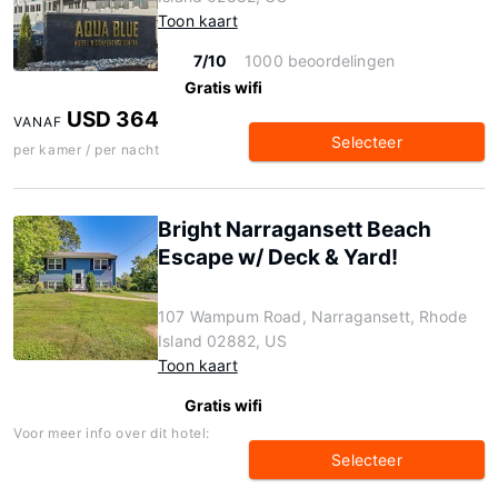
Toon kaart
7/10
1000 beoordelingen
Gratis wifi
USD 364
VANAF
Selecteer
per kamer / per nacht
Bright Narragansett Beach
Escape w/ Deck & Yard!
107 Wampum Road, Narragansett, Rhode
Island 02882, US
Toon kaart
Gratis wifi
Voor meer info over dit hotel:
Selecteer