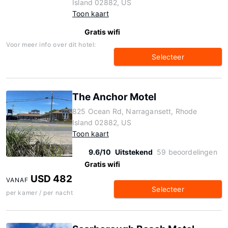
Island 02882, US
Toon kaart
Gratis wifi
Voor meer info over dit hotel:
Selecteer
The Anchor Motel
825 Ocean Rd, Narragansett, Rhode
Island 02882, US
Toon kaart
9.6/10
Uitstekend
59 beoordelingen
Gratis wifi
USD 482
VANAF
Selecteer
per kamer / per nacht