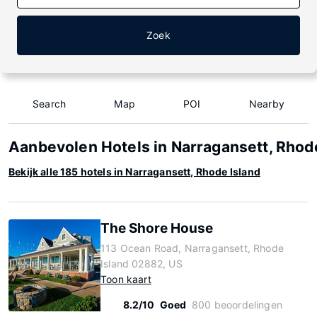
Zoek
Search
Map
POI
Nearby
Aanbevolen Hotels in Narragansett, Rhod
Bekijk alle 185 hotels in Narragansett, Rhode Island
The Shore House
113 Ocean Road, Narragansett, Rhode
Island 02882, US
Toon kaart
8.2/10
Goed
800 beoordelingen