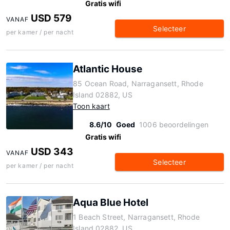
Gratis wifi
USD 579
VANAF
Selecteer
per kamer / per nacht
Atlantic House
85 Ocean Road, Narragansett, Rhode
Island 02882, US
Toon kaart
8.6/10
Goed
1006 beoordelingen
Gratis wifi
USD 343
VANAF
Selecteer
per kamer / per nacht
Aqua Blue Hotel
1 Beach Street, Narragansett, Rhode
Island 02882, US