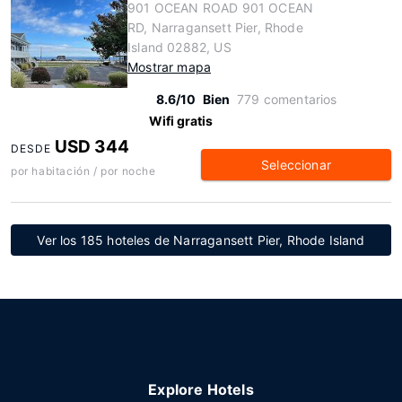
901 OCEAN ROAD 901 OCEAN
RD, Narragansett Pier, Rhode
Island 02882, US
Mostrar mapa
8.6/10
Bien
779 comentarios
Wifi gratis
USD 344
DESDE
Seleccionar
por habitación / por noche
Ver los 185 hoteles de Narragansett Pier, Rhode Island
Explore Hotels