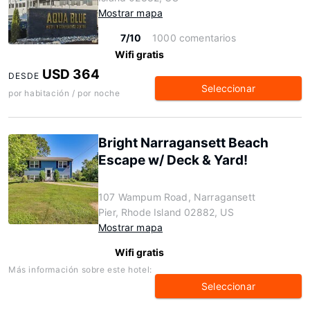
Mostrar mapa
7/10
1000 comentarios
Wifi gratis
USD 364
DESDE
Seleccionar
por habitación / por noche
Bright Narragansett Beach
Escape w/ Deck & Yard!
107 Wampum Road, Narragansett
Pier, Rhode Island 02882, US
Mostrar mapa
Wifi gratis
Más información sobre este hotel:
Seleccionar