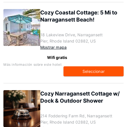
Cozy Coastal Cottage: 5 Mi to
Narragansett Beach!
18 Lakeview Drive, Narragansett
Pier, Rhode Island 02882, US
Mostrar mapa
Wifi gratis
Más información sobre este hotel:
Seleccionar
Cozy Narragansett Cottage w/
Dock & Outdoor Shower
214 Foddering Farm Rd, Narragansett
Pier, Rhode Island 02882, US