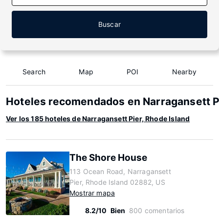
Buscar
Search
Map
POI
Nearby
Hoteles recomendados en Narragansett Pi
Ver los 185 hoteles de Narragansett Pier, Rhode Island
The Shore House
113 Ocean Road, Narragansett
Pier, Rhode Island 02882, US
Mostrar mapa
8.2/10
Bien
800 comentarios