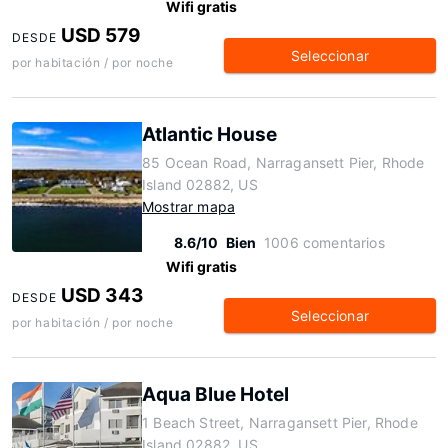
Wifi gratis
USD 579
DESDE
Seleccionar
por habitación / por noche
Atlantic House
85 Ocean Road, Narragansett Pier, Rhode
Island 02882, US
Mostrar mapa
8.6/10
Bien
1006 comentarios
Wifi gratis
USD 343
DESDE
Seleccionar
por habitación / por noche
Aqua Blue Hotel
1 Beach Street, Narragansett Pier, Rhode
Island 02882, US