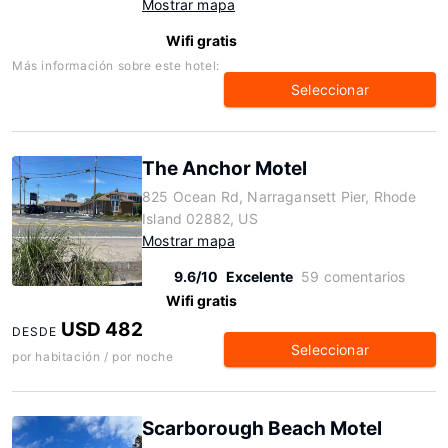
Mostrar mapa
Wifi gratis
Más información sobre este hotel:
Seleccionar
The Anchor Motel
825 Ocean Rd, Narragansett Pier, Rhode
Island 02882, US
Mostrar mapa
9.6/10
Excelente
59 comentarios
Wifi gratis
USD 482
DESDE
Seleccionar
por habitación / por noche
Scarborough Beach Motel