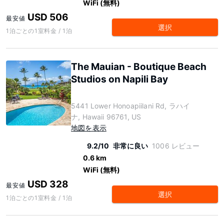
WiFi (無料)
USD 506
最安値
選択
1泊ごとの1室料金 / 1泊
The Mauian - Boutique Beach
Studios on Napili Bay
5441 Lower Honoapiilani Rd, ラハイ
ナ, Hawaii 96761, US
地図を表示
9.2/10
非常に良い
1006 レビュー
0.6 km
WiFi (無料)
USD 328
最安値
選択
1泊ごとの1室料金 / 1泊