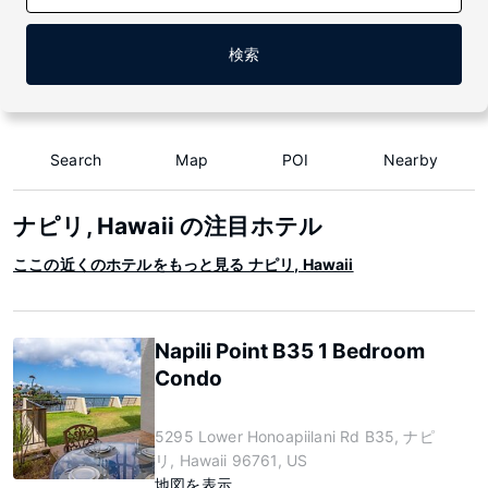
検索
Search
Map
POI
Nearby
ナピリ, Hawaii の注目ホテル
ここの近くのホテルをもっと見る ナピリ, Hawaii
Napili Point B35 1 Bedroom
Condo
5295 Lower Honoapiilani Rd B35, ナピ
リ, Hawaii 96761, US
地図を表示