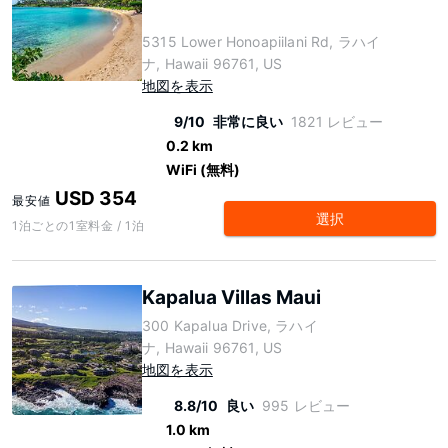
5315 Lower Honoapiilani Rd, ラハイ
ナ, Hawaii 96761, US
地図を表示
9/10
非常に良い
1821 レビュー
0.2 km
WiFi (無料)
USD 354
最安値
選択
1泊ごとの1室料金 / 1泊
Kapalua Villas Maui
300 Kapalua Drive, ラハイ
ナ, Hawaii 96761, US
地図を表示
8.8/10
良い
995 レビュー
1.0 km