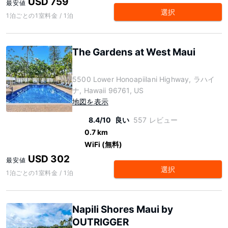
USD 759
最安値
選択
1泊ごとの1室料金 / 1泊
The Gardens at West Maui
5500 Lower Honoapiilani Highway, ラハイ
ナ, Hawaii 96761, US
地図を表示
8.4/10
良い
557 レビュー
0.7 km
WiFi (無料)
USD 302
最安値
選択
1泊ごとの1室料金 / 1泊
Napili Shores Maui by
OUTRIGGER