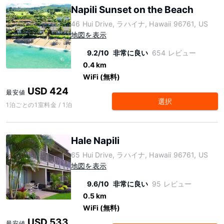
Napili Sunset on the Beach
46 Hui Drive, ラハイナ, Hawaii 96761, US
地図を表示
9.2/10
非常に良い
654 レビュー
0.4 km
WiFi (無料)
USD 424
最安値
選択
1泊ごとの1室料金 / 1泊
Hale Napili
65 Hui Drive, ラハイナ, Hawaii 96761, US
地図を表示
9.6/10
非常に良い
95 レビュー
0.5 km
WiFi (無料)
USD 533
最安値