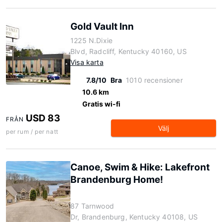
Gold Vault Inn
1225 N.Dixie
Blvd, Radcliff, Kentucky 40160, US
Visa karta
7.8/10
Bra
1010 recensioner
10.6 km
Gratis wi-fi
USD 83
FRÅN
Välj
per rum / per natt
Canoe, Swim & Hike: Lakefront
Brandenburg Home!
87 Tarnwood
Dr, Brandenburg, Kentucky 40108, US