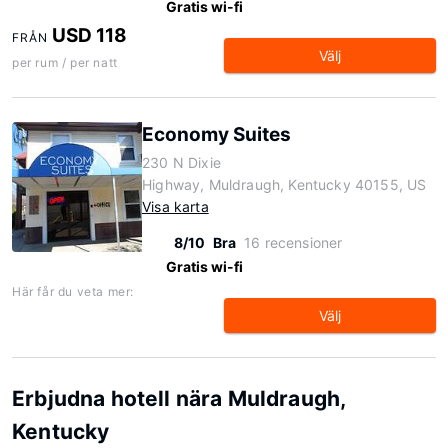
Gratis wi-fi
USD 118
FRÅN
Välj
per rum / per natt
Economy Suites
230 N Dixie
Highway, Muldraugh, Kentucky 40155, US
Visa karta
8/10
Bra
16 recensioner
Gratis wi-fi
Här får du veta mer:
Välj
Erbjudna hotell nära Muldraugh,
Kentucky