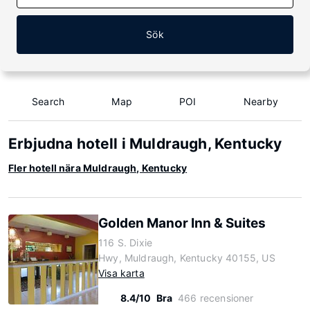
Sök
Search
Map
POI
Nearby
Erbjudna hotell i Muldraugh, Kentucky
Fler hotell nära Muldraugh, Kentucky
Golden Manor Inn & Suites
116 S. Dixie
Hwy, Muldraugh, Kentucky 40155, US
Visa karta
8.4/10
Bra
466 recensioner