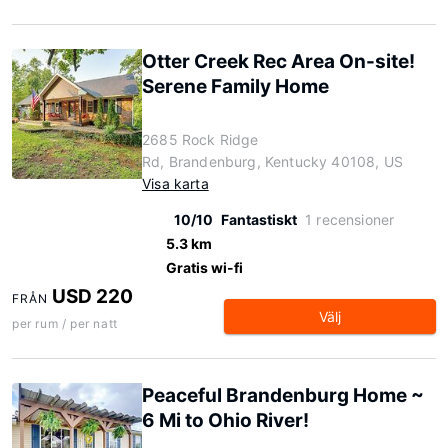
Otter Creek Rec Area On-site!
Serene Family Home
2685 Rock Ridge
Rd, Brandenburg, Kentucky 40108, US
Visa karta
10/10
Fantastiskt
1 recensioner
5.3 km
Gratis wi-fi
USD 220
FRÅN
Välj
per rum / per natt
Peaceful Brandenburg Home ~
6 Mi to Ohio River!