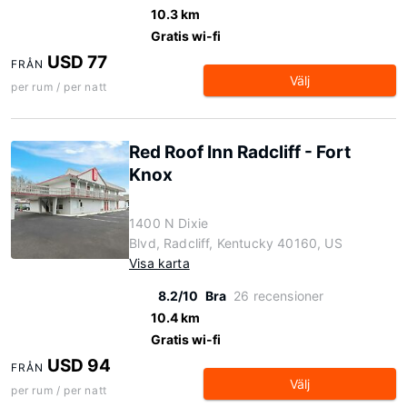
10.3 km
Gratis wi-fi
USD 77
FRÅN
Välj
per rum / per natt
Red Roof Inn Radcliff - Fort
Knox
1400 N Dixie
Blvd, Radcliff, Kentucky 40160, US
Visa karta
8.2/10
Bra
26 recensioner
10.4 km
Gratis wi-fi
USD 94
FRÅN
Välj
per rum / per natt