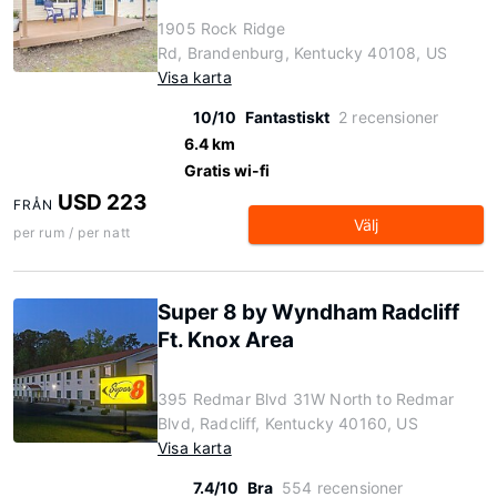
1905 Rock Ridge
Rd, Brandenburg, Kentucky 40108, US
Visa karta
10/10
Fantastiskt
2 recensioner
6.4 km
Gratis wi-fi
USD 223
FRÅN
Välj
per rum / per natt
Super 8 by Wyndham Radcliff
Ft. Knox Area
395 Redmar Blvd 31W North to Redmar
Blvd, Radcliff, Kentucky 40160, US
Visa karta
7.4/10
Bra
554 recensioner