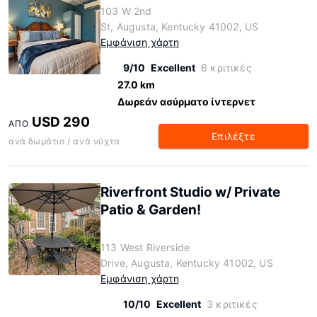
103 W 2nd
St, Augusta, Kentucky 41002, US
Εμφάνιση χάρτη
9/10
Excellent
6 κριτικές
27.0 km
Δωρεάν ασύρματο ίντερνετ
USD 290
ΑΠΌ
Επιλέξτε
ανά δωμάτιο / ανά νύχτα
Riverfront Studio w/ Private
Patio & Garden!
113 West Riverside
Drive, Augusta, Kentucky 41002, US
Εμφάνιση χάρτη
10/10
Excellent
3 κριτικές