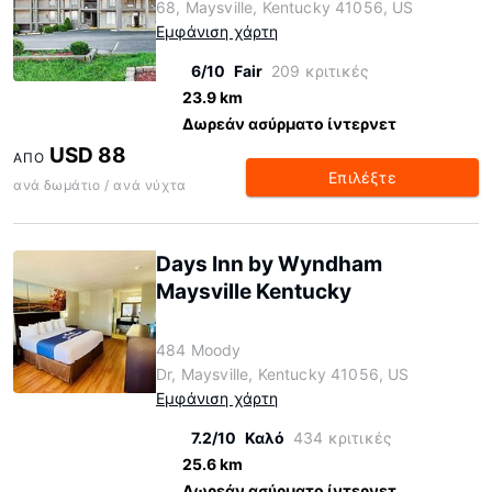
68, Maysville, Kentucky 41056, US
Εμφάνιση χάρτη
6/10
Fair
209 κριτικές
23.9 km
Δωρεάν ασύρματο ίντερνετ
USD 88
ΑΠΌ
Επιλέξτε
ανά δωμάτιο / ανά νύχτα
Days Inn by Wyndham
Maysville Kentucky
484 Moody
Dr, Maysville, Kentucky 41056, US
Εμφάνιση χάρτη
7.2/10
Καλό
434 κριτικές
25.6 km
Δωρεάν ασύρματο ίντερνετ