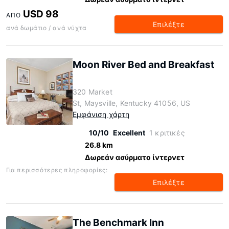
USD 98
ΑΠΌ
Επιλέξτε
ανά δωμάτιο / ανά νύχτα
Moon River Bed and Breakfast
320 Market
St, Maysville, Kentucky 41056, US
Εμφάνιση χάρτη
10/10
Excellent
1 κριτικές
26.8 km
Δωρεάν ασύρματο ίντερνετ
Για περισσότερες πληροφορίες:
Επιλέξτε
The Benchmark Inn