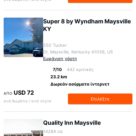
Super 8 by Wyndham Maysville
KY
550 Tucker
Dr, Maysville, Kentucky 41056, US
Εμφάνιση χάρτη
7/10
442 κριτικές
23.2 km
Δωρεάν ασύρματο ίντερνετ
USD 72
ΑΠΌ
Επιλέξτε
ανά δωμάτιο / ανά νύχτα
Quality Inn Maysville
1428A Us