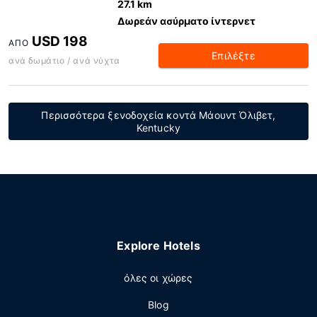
27.1 km
Δωρεάν ασύρματο ίντερνετ
USD 198
ΑΠΌ
Επιλέξτε
ανά δωμάτιο / ανά νύχτα
Περισσότερα ξενοδοχεία κοντά Μάουντ Όλιβετ,
Kentucky
Explore Hotels
όλες οι χώρες
Blog