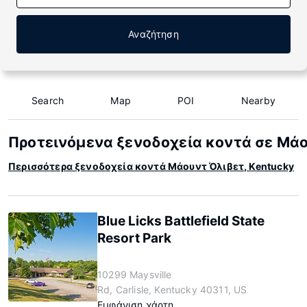
Αναζήτηση
Search
Map
POI
Nearby
Προτεινόμενα ξενοδοχεία κοντά σε Μάο
Περισσότερα ξενοδοχεία κοντά Μάουντ Όλιβετ, Kentucky
Blue Licks Battlefield State
Resort Park
10299 Maysville
Rd, Carlisle, Kentucky 40311, US
Εμφάνιση χάρτη