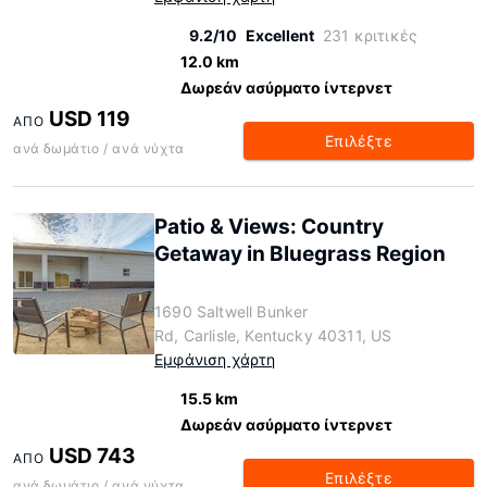
9.2/10
Excellent
231 κριτικές
12.0 km
Δωρεάν ασύρματο ίντερνετ
USD 119
ΑΠΌ
Επιλέξτε
ανά δωμάτιο / ανά νύχτα
Patio & Views: Country
Getaway in Bluegrass Region
1690 Saltwell Bunker
Rd, Carlisle, Kentucky 40311, US
Εμφάνιση χάρτη
15.5 km
Δωρεάν ασύρματο ίντερνετ
USD 743
ΑΠΌ
Επιλέξτε
ανά δωμάτιο / ανά νύχτα