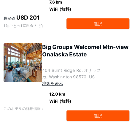
7.6 km
WiFi (無料)
USD 201
最安値
選択
1泊ごとの1室料金 / 1泊
Big Groups Welcome! Mtn-view
Onalaska Estate
404 Burnt Ridge Rd, オナラス
カ, Washington 98570, US
地図を表示
12.0 km
WiFi (無料)
このホテルの詳細情報：
選択