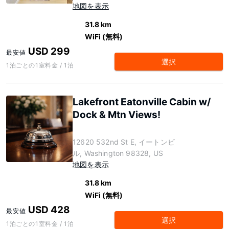
地図を表示
31.8 km
WiFi (無料)
USD 299
最安値
選択
1泊ごとの1室料金 / 1泊
Lakefront Eatonville Cabin w/
Dock & Mtn Views!
12620 532nd St E, イートンビ
ル, Washington 98328, US
地図を表示
31.8 km
WiFi (無料)
USD 428
最安値
選択
1泊ごとの1室料金 / 1泊