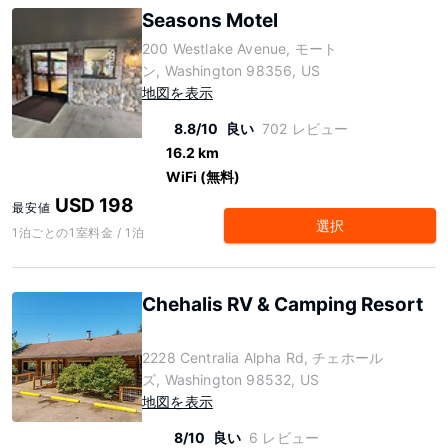
Seasons Motel
200 Westlake Avenue, モート
ン, Washington 98356, US
地図を表示
8.8/10
良い
702 レビュー
16.2 km
WiFi (無料)
USD 198
最安値
選択
1泊ごとの1室料金 / 1泊
Chehalis RV & Camping Resort
2228 Centralia Alpha Rd, チェホール
ズ, Washington 98532, US
地図を表示
8/10
良い
6 レビュー