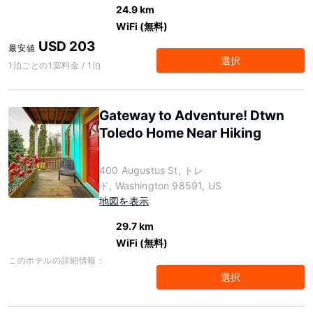
24.9 km
WiFi (無料)
USD 203
最安値
選択
1泊ごとの1室料金 / 1泊
Gateway to Adventure! Dtwn
Toledo Home Near Hiking
400 Augustus St, トレ
ド, Washington 98591, US
地図を表示
29.7 km
WiFi (無料)
このホテルの詳細情報：
選択