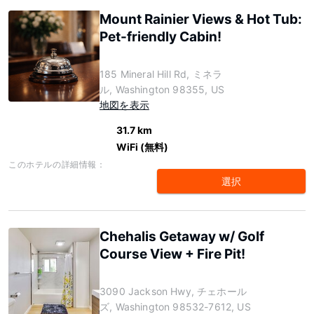
Mount Rainier Views & Hot Tub:
Pet-friendly Cabin!
185 Mineral Hill Rd, ミネラ
ル, Washington 98355, US
地図を表示
31.7 km
WiFi (無料)
このホテルの詳細情報：
選択
Chehalis Getaway w/ Golf
Course View + Fire Pit!
3090 Jackson Hwy, チェホール
ズ, Washington 98532-7612, US