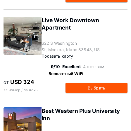
Live Work Downtown
Apartment
622 S Washington
St, Москва, Idaho 83843, US
Показать карту
9/10
Excellent
4 отзывам
Бесплатный WiFi
USD 324
ОТ
Выбрать
за номер / за ночь
Best Western Plus University
Inn