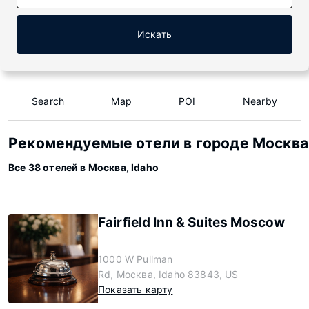
Искать
Search
Map
POI
Nearby
Рекомендуемые отели в городе Москва,
Все 38 отелей в Москва, Idaho
Fairfield Inn & Suites Moscow
1000 W Pullman
Rd, Москва, Idaho 83843, US
Показать карту