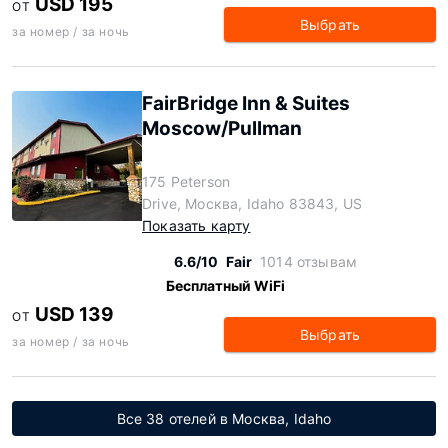
USD 195
ОТ
Выбрать
за номер / за ночь
FairBridge Inn & Suites
Moscow/Pullman
175 Peterson
Drive, Москва, Idaho 83843, US
Показать карту
6.6/10
Fair
1014 отзывам
Бесплатный WiFi
USD 139
ОТ
Выбрать
за номер / за ночь
Все 38 отелей в Москва, Idaho