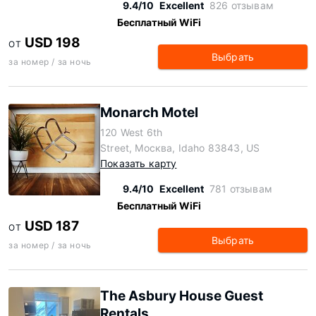
9.4/10
Excellent
826 отзывам
Бесплатный WiFi
USD 198
ОТ
Выбрать
за номер / за ночь
Monarch Motel
120 West 6th
Street, Москва, Idaho 83843, US
Показать карту
9.4/10
Excellent
781 отзывам
Бесплатный WiFi
USD 187
ОТ
Выбрать
за номер / за ночь
The Asbury House Guest
Rentals