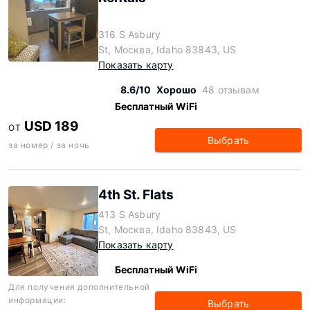
316 S Asbury
St, Москва, Idaho 83843, US
Показать карту
8.6/10
Хорошо
48 отзывам
Бесплатный WiFi
USD 189
ОТ
Выбрать
за номер / за ночь
4th St. Flats
413 S Asbury
St, Москва, Idaho 83843, US
Показать карту
Бесплатный WiFi
Для получения дополнительной
информации:
Выбрать