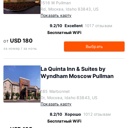
1516 W Pullman
Rd, Москва, Idaho 83843, US
Показать карту
9.2/10
Excellent
1017 отзывам
Бесплатный WiFi
USD 180
ОТ
Выбрать
за номер / за ночь
La Quinta Inn & Suites by
Wyndham Moscow Pullman
185 Warbonnet
Dr, Москва, Idaho 83843, US
Показать карту
8.2/10
Хорошо
1012 отзывам
Бесплатный WiFi