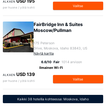
USD 195
ALKAEN
Valitse
per huone / yötä kohti
FairBridge Inn & Suites
Moscow/Pullman
175 Peterson
Drive, Moskova, Idaho 83843, US
Näytä kartta
6.6/10
Fair
1014 arvioon
Ilmainen Wi-Fi
USD 139
ALKAEN
Valitse
per huone / yötä kohti
Kaikki 38 hotellia kohteessa: Moskova, Idaho