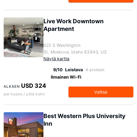
Live Work Downtown
Apartment
622 S Washington
St, Moskova, Idaho 83843, US
Näytä kartta
9/10
Loistava
4 arvioon
Ilmainen Wi-Fi
USD 324
ALKAEN
Valitse
per huone / yötä kohti
Best Western Plus University
Inn