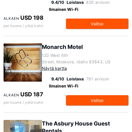
9.4/10
Loistava
826 arvioon
Ilmainen Wi-Fi
USD 198
ALKAEN
Valitse
per huone / yötä kohti
Monarch Motel
120 West 6th
Street, Moskova, Idaho 83843, US
Näytä kartta
9.4/10
Loistava
781 arvioon
Ilmainen Wi-Fi
USD 187
ALKAEN
Valitse
per huone / yötä kohti
The Asbury House Guest
Rentals