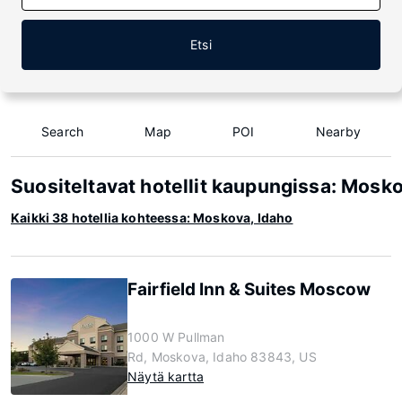
Etsi
Search
Map
POI
Nearby
Suositeltavat hotellit kaupungissa: Mosko
Kaikki 38 hotellia kohteessa: Moskova, Idaho
Fairfield Inn & Suites Moscow
1000 W Pullman
Rd, Moskova, Idaho 83843, US
Näytä kartta