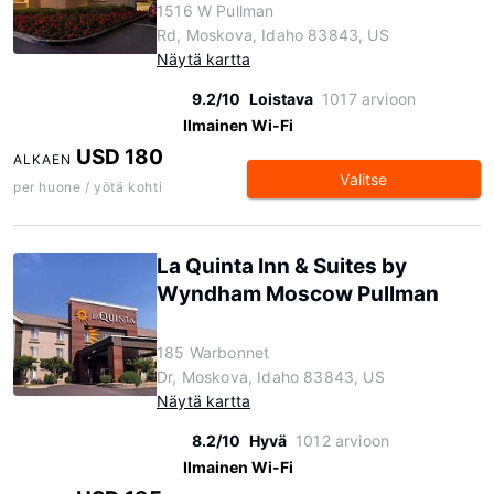
1516 W Pullman
Rd, Moskova, Idaho 83843, US
Näytä kartta
9.2/10
Loistava
1017 arvioon
Ilmainen Wi-Fi
USD 180
ALKAEN
Valitse
per huone / yötä kohti
La Quinta Inn & Suites by
Wyndham Moscow Pullman
185 Warbonnet
Dr, Moskova, Idaho 83843, US
Näytä kartta
8.2/10
Hyvä
1012 arvioon
Ilmainen Wi-Fi