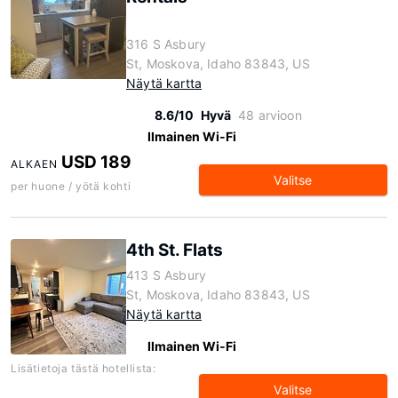
316 S Asbury
St, Moskova, Idaho 83843, US
Näytä kartta
8.6/10
Hyvä
48 arvioon
Ilmainen Wi-Fi
USD 189
ALKAEN
Valitse
per huone / yötä kohti
4th St. Flats
413 S Asbury
St, Moskova, Idaho 83843, US
Näytä kartta
Ilmainen Wi-Fi
Lisätietoja tästä hotellista:
Valitse