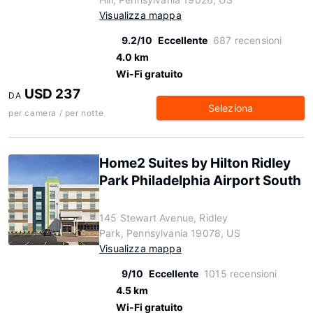
Visualizza mappa
9.2/10
Eccellente
687 recensioni
4.0 km
Wi-Fi gratuito
USD 237
DA
Seleziona
per camera / per notte
Home2 Suites by Hilton Ridley
Park Philadelphia Airport South
145 Stewart Avenue, Ridley
Park, Pennsylvania 19078, US
Visualizza mappa
9/10
Eccellente
1015 recensioni
4.5 km
Wi-Fi gratuito