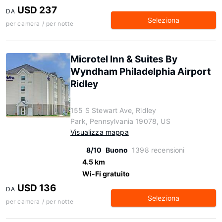
USD 237
DA
Seleziona
per camera / per notte
Microtel Inn & Suites By
Wyndham Philadelphia Airport
Ridley
155 S Stewart Ave, Ridley
Park, Pennsylvania 19078, US
Visualizza mappa
8/10
Buono
1398 recensioni
4.5 km
Wi-Fi gratuito
USD 136
DA
Seleziona
per camera / per notte