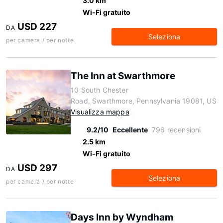
3.0 km
Wi-Fi gratuito
USD 227
DA
Seleziona
per camera / per notte
The Inn at Swarthmore
10 South Chester
Road, Swarthmore, Pennsylvania 19081, US
Visualizza mappa
9.2/10
Eccellente
796 recensioni
2.5 km
Wi-Fi gratuito
USD 297
DA
Seleziona
per camera / per notte
Days Inn by Wyndham