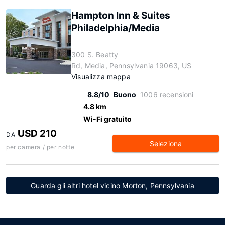
Hampton Inn & Suites
Philadelphia/Media
300 S. Beatty
Rd, Media, Pennsylvania 19063, US
Visualizza mappa
8.8/10
Buono
1006 recensioni
4.8 km
Wi-Fi gratuito
USD 210
DA
Seleziona
per camera / per notte
Guarda gli altri hotel vicino Morton, Pennsylvania