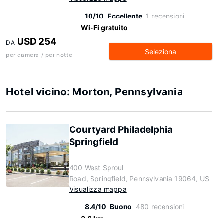
10/10
Eccellente
1 recensioni
Wi-Fi gratuito
USD 254
DA
Seleziona
per camera / per notte
Hotel vicino: Morton, Pennsylvania
Courtyard Philadelphia
Springfield
400 West Sproul
Road, Springfield, Pennsylvania 19064, US
Visualizza mappa
8.4/10
Buono
480 recensioni