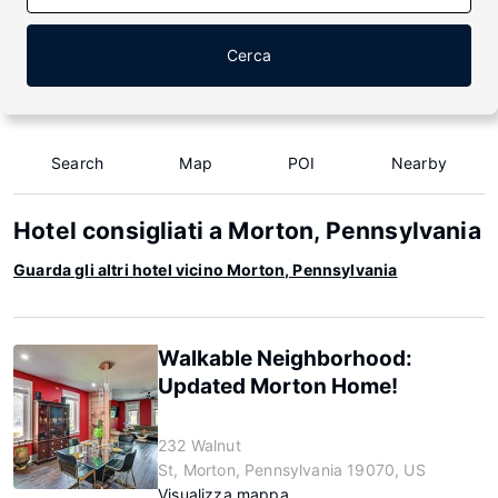
Cerca
Search
Map
POI
Nearby
Hotel consigliati a Morton, Pennsylvania
Guarda gli altri hotel vicino Morton, Pennsylvania
Walkable Neighborhood:
Updated Morton Home!
232 Walnut
St, Morton, Pennsylvania 19070, US
Visualizza mappa