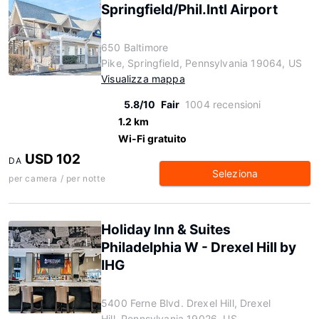
Springfield/Phil.Intl Airport
650 Baltimore
Pike, Springfield, Pennsylvania 19064, US
Visualizza mappa
5.8/10
Fair
1004 recensioni
1.2 km
Wi-Fi gratuito
USD 102
DA
Seleziona
per camera / per notte
Holiday Inn & Suites
Philadelphia W - Drexel Hill by
IHG
5400 Ferne Blvd. Drexel Hill, Drexel
Hill, Pennsylvania 19026, US