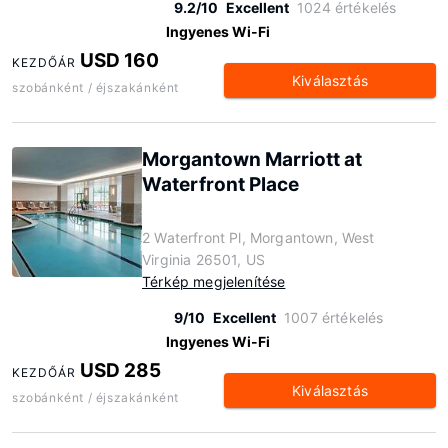
9.2/10
Excellent
1024 értékelés
Ingyenes Wi-Fi
USD 160
KEZDŐÁR
Kiválasztás
szobánként / éjszakánként
Morgantown Marriott at
Waterfront Place
2 Waterfront Pl, Morgantown, West
Virginia 26501, US
Térkép megjelenítése
9/10
Excellent
1007 értékelés
Ingyenes Wi-Fi
USD 285
KEZDŐÁR
Kiválasztás
szobánként / éjszakánként