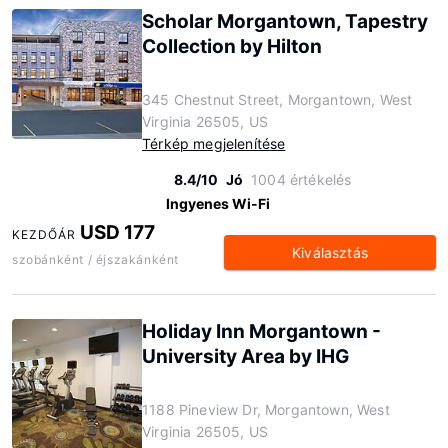
Scholar Morgantown, Tapestry
Collection by Hilton
345 Chestnut Street, Morgantown, West
Virginia 26505, US
Térkép megjelenítése
8.4/10
Jó
1004 értékelés
Ingyenes Wi-Fi
USD 177
KEZDŐÁR
Kiválasztás
szobánként / éjszakánként
Holiday Inn Morgantown -
University Area by IHG
1188 Pineview Dr, Morgantown, West
Virginia 26505, US