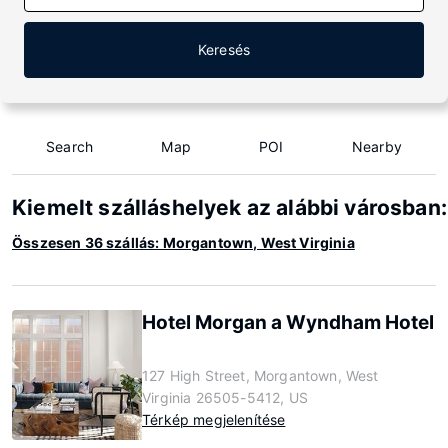
Keresés
Search
Map
POI
Nearby
Kiemelt szálláshelyek az alábbi városban
Összesen 36 szállás: Morgantown, West Virginia
Hotel Morgan a Wyndham Hotel
127 High Street, Morgantown, West
Virginia 26505-5412, US
Térkép megjelenítése