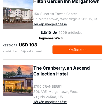
Hilton Garden Inn Morgantown
150 Suncrest Towne Center
Dr, Morgantown, West Virginia 26505, US
Térkép megjelenítése
8.8/10
Jó
1009 értékelés
Ingyenes Wi-Fi
USD 193
KEZDŐÁR
Kiválasztás
szobánként / éjszakánként
The Cranberry, an Ascend
Collection Hotel
2700 CRANBERRY
SQUARE, Morgantown, West
Virginia 26508, US
Térkép megjelenítése