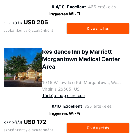
9.4/10
Excellent
466 értékelés
Ingyenes Wi-Fi
USD 205
KEZDŐÁR
Kiválasztás
szobánként / éjszakánként
Residence Inn by Marriott
Morgantown Medical Center
Area
1046 Willowdale Rd, Morgantown, West
Virginia 26505, US
Térkép megjelenítése
9/10
Excellent
825 értékelés
Ingyenes Wi-Fi
USD 172
KEZDŐÁR
Kiválasztás
szobánként / éjszakánként