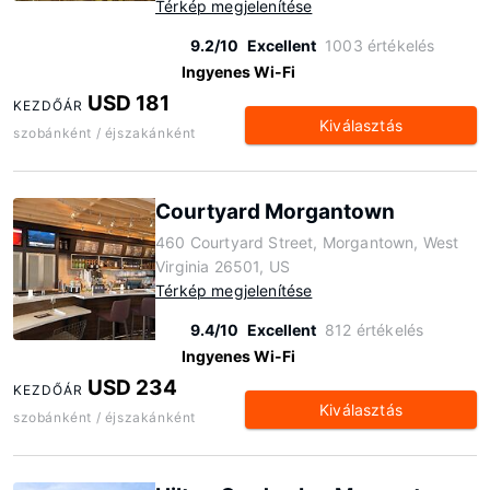
Térkép megjelenítése
9.2/10
Excellent
1003 értékelés
Ingyenes Wi-Fi
USD 181
KEZDŐÁR
Kiválasztás
szobánként / éjszakánként
Courtyard Morgantown
460 Courtyard Street, Morgantown, West
Virginia 26501, US
Térkép megjelenítése
9.4/10
Excellent
812 értékelés
Ingyenes Wi-Fi
USD 234
KEZDŐÁR
Kiválasztás
szobánként / éjszakánként