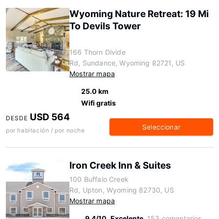
Wyoming Nature Retreat: 19 Mi
To Devils Tower
166 Thorn Divide
Rd, Sundance, Wyoming 82721, US
Mostrar mapa
25.0 km
Wifi gratis
USD 564
DESDE
Seleccionar
por habitación / por noche
Iron Creek Inn & Suites
100 Buffalo Creek
Rd, Upton, Wyoming 82730, US
Mostrar mapa
9.4/10
Excelente
153 comentarios