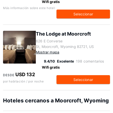
Wifi gratis
Más información sobre este hotel:
Seleccionar
The Lodge at Moorcroft
626 E Converse
St, Moorcroft, Wyoming 82721, US
Mostrar mapa
9.4/10
Excelente
198 comentarios
Wifi gratis
USD 132
DESDE
Seleccionar
por habitación / por noche
Hoteles cercanos a Moorcroft, Wyoming