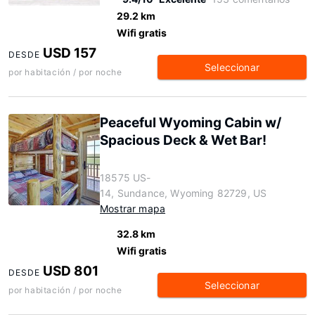
29.2 km
Wifi gratis
USD 157
DESDE
Seleccionar
por habitación / por noche
Peaceful Wyoming Cabin w/
Spacious Deck & Wet Bar!
18575 US-
14, Sundance, Wyoming 82729, US
Mostrar mapa
32.8 km
Wifi gratis
USD 801
DESDE
Seleccionar
por habitación / por noche