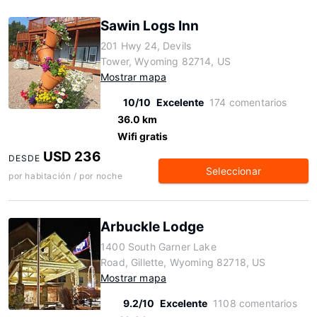
Sawin Logs Inn
201 Hwy 24, Devils
Tower, Wyoming 82714, US
Mostrar mapa
10/10
Excelente
174 comentarios
36.0 km
Wifi gratis
USD 236
DESDE
Seleccionar
por habitación / por noche
Arbuckle Lodge
1400 South Garner Lake
Road, Gillette, Wyoming 82718, US
Mostrar mapa
9.2/10
Excelente
1108 comentarios