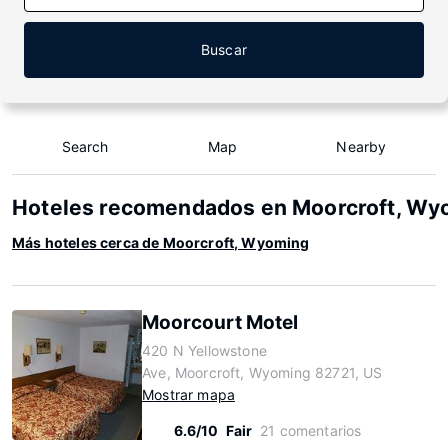
Buscar
Search
Map
Nearby
Hoteles recomendados en Moorcroft, Wy
Más hoteles cerca de Moorcroft, Wyoming
Moorcourt Motel
420 N Yellowstone
Ave, Moorcroft, Wyoming 82721, US
Mostrar mapa
6.6/10
Fair
21 comentarios