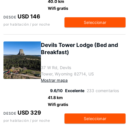
40.0 km
Wifi gratis
USD 146
DESDE
Seleccionar
por habitación / por noche
Devils Tower Lodge (Bed and
Breakfast)
37 W Rd, Devils
Tower, Wyoming 82714, US
Mostrar mapa
9.6/10
Excelente
233 comentarios
41.8 km
Wifi gratis
USD 329
DESDE
Seleccionar
por habitación / por noche