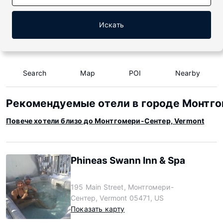
Искать
Search
Map
POI
Nearby
Рекомендуемые отели в городе Монтго
Повече хотели близо до Монтгомери-Сентер, Vermont
Phineas Swann Inn & Spa
195 Main Street, Монтгомери-
Сентер, Vermont 05471, US
Показать карту