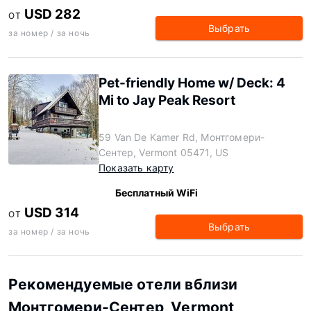
USD 282
ОТ
Выбрать
за номер / за ночь
Pet-friendly Home w/ Deck: 4
Mi to Jay Peak Resort
59 Van De Kamer Rd, Монтгомери-
Сентер, Vermont 05471, US
Показать карту
Бесплатный WiFi
USD 314
ОТ
Выбрать
за номер / за ночь
Рекомендуемые отели вблизи
Монтгомери-Сентер, Vermont