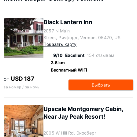
Black Lantern Inn
2057 N Main
Street, Ричфорд, Vermont 05470, US
Показать карту
9/10
Excellent
154 отзывам
3.6 km
Бесплатный WiFi
USD 187
ОТ
Выбрать
за номер / за ночь
Upscale Montgomery Cabin,
Near Jay Peak Resort!
2005 W Hill Rd, Эносберг