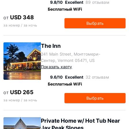
9.8/10
Excellent
89 отзывам
Бесплатный WiFi
USD 348
ОТ
Выбрать
за номер / за ночь
The Inn
241 Main Street, Монтгомери-
Сентер, Vermont 05471, US
Показать карту
9.6/10
Excellent
32 отзывам
Бесплатный WiFi
USD 265
ОТ
Выбрать
за номер / за ночь
Private Home w/ Hot Tub Near
Jay Peak Slopes