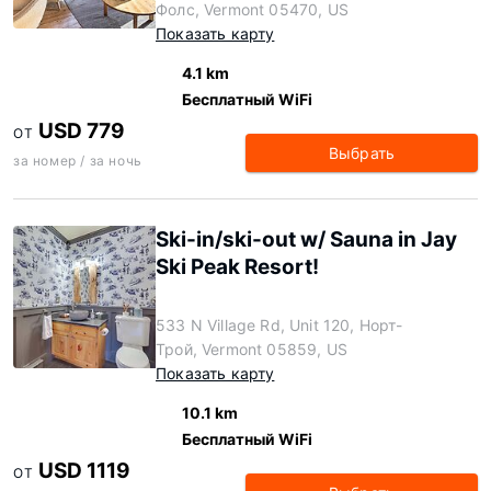
Фолс, Vermont 05470, US
Показать карту
4.1 km
Бесплатный WiFi
USD 779
ОТ
Выбрать
за номер / за ночь
Ski-in/ski-out w/ Sauna in Jay
Ski Peak Resort!
533 N Village Rd, Unit 120, Норт-
Трой, Vermont 05859, US
Показать карту
10.1 km
Бесплатный WiFi
USD 1119
ОТ