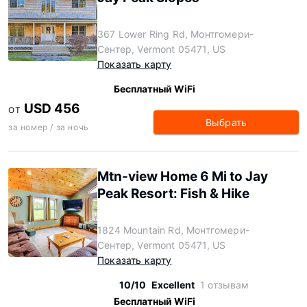
367 Lower Ring Rd, Монтгомери-
Сентер, Vermont 05471, US
Показать карту
Бесплатный WiFi
USD 456
ОТ
Выбрать
за номер / за ночь
Mtn-view Home 6 Mi to Jay
Peak Resort: Fish & Hike
1824 Mountain Rd, Монтгомери-
Сентер, Vermont 05471, US
Показать карту
10/10
Excellent
1 отзывам
Бесплатный WiFi