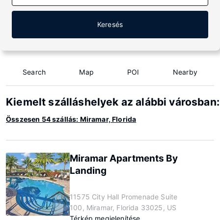
Keresés
Search
Map
POI
Nearby
Kiemelt szálláshelyek az alábbi városban:
Összesen 54 szállás: Miramar, Florida
Miramar Apartments By
Landing
11575 City Hall Promenade Suite
100, Miramar, Florida 33025, US
Térkép megjelenítése