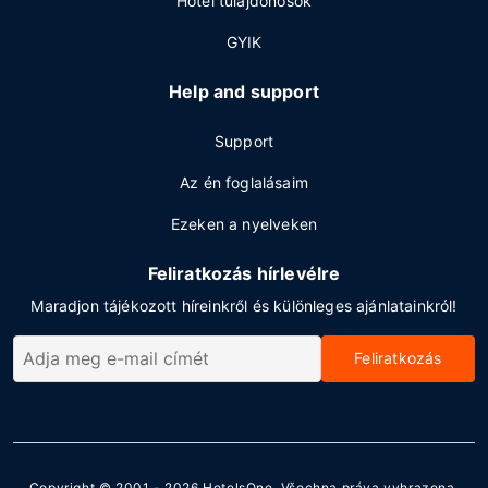
Hotel tulajdonosok
GYIK
Help and support
Support
Az én foglalásaim
Ezeken a nyelveken
Feliratkozás hírlevélre
Maradjon tájékozott híreinkről és különleges ajánlatainkról!
Feliratkozás
Copyright © 2001 - 2026
HotelsOne
. Všechna práva vyhrazena.