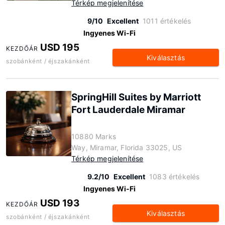
Térkép megjelenítése
9/10
Excellent
1011 értékelés
Ingyenes Wi-Fi
USD 195
KEZDŐÁR
Kiválasztás
szobánként / éjszakánként
SpringHill Suites by Marriott
Fort Lauderdale Miramar
10880 Marks
Way, Miramar, Florida 33025, US
Térkép megjelenítése
9.2/10
Excellent
1083 értékelés
Ingyenes Wi-Fi
USD 193
KEZDŐÁR
Kiválasztás
szobánként / éjszakánként