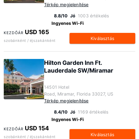
Térkép megjelenítése
8.8/10
Jó
1003 értékelés
Ingyenes Wi-Fi
USD 165
KEZDŐÁR
Kiválasztás
szobánként / éjszakánként
Hilton Garden Inn Ft.
Lauderdale SW/Miramar
14501 Hotel
Road, Miramar, Florida 33027, US
Térkép megjelenítése
8.4/10
Jó
1169 értékelés
Ingyenes Wi-Fi
USD 154
KEZDŐÁR
Kiválasztás
szobánként / éjszakánként