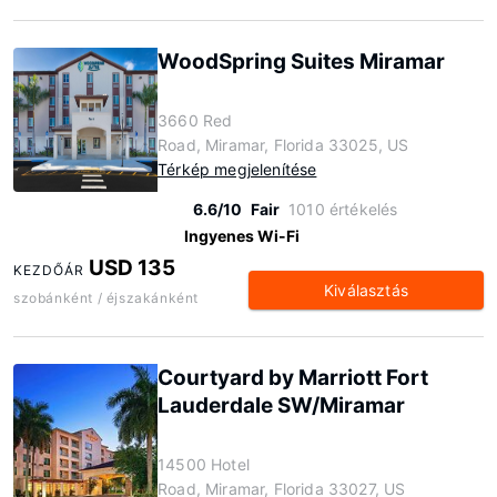
WoodSpring Suites Miramar
3660 Red
Road, Miramar, Florida 33025, US
Térkép megjelenítése
6.6/10
Fair
1010 értékelés
Ingyenes Wi-Fi
USD 135
KEZDŐÁR
Kiválasztás
szobánként / éjszakánként
Courtyard by Marriott Fort
Lauderdale SW/Miramar
14500 Hotel
Road, Miramar, Florida 33027, US