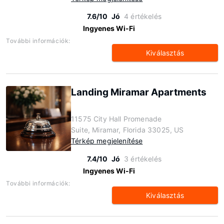
7.6/10
Jó
4 értékelés
Ingyenes Wi-Fi
További információk:
Kiválasztás
Landing Miramar Apartments
11575 City Hall Promenade
Suite, Miramar, Florida 33025, US
Térkép megjelenítése
7.4/10
Jó
3 értékelés
Ingyenes Wi-Fi
További információk:
Kiválasztás