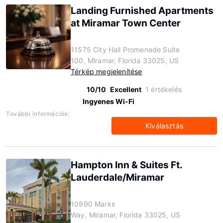
Landing Furnished Apartments
at Miramar Town Center
11575 City Hall Promenade Suite
100, Miramar, Florida 33025, US
Térkép megjelenítése
10/10
Excellent
1 értékelés
Ingyenes Wi-Fi
További információk:
Kiválasztás
Hampton Inn & Suites Ft.
Lauderdale/Miramar
10990 Marks
Way, Miramar, Florida 33025, US