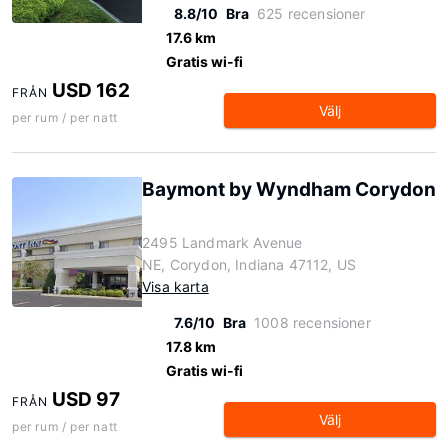
8.8/10
Bra
625 recensioner
17.6 km
Gratis wi-fi
USD 162
FRÅN
Välj
per rum / per natt
Baymont by Wyndham Corydon
2495 Landmark Avenue
NE, Corydon, Indiana 47112, US
Visa karta
7.6/10
Bra
1008 recensioner
17.8 km
Gratis wi-fi
USD 97
FRÅN
Välj
per rum / per natt