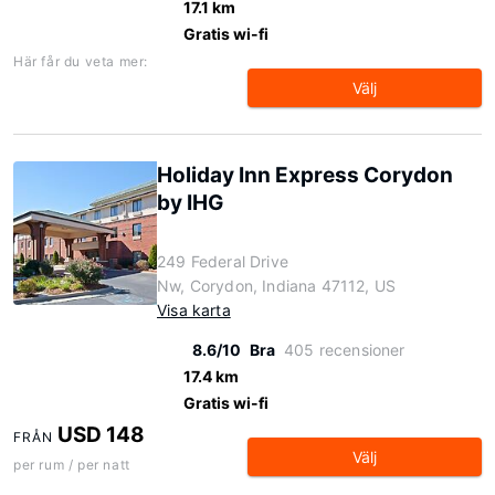
17.1 km
Gratis wi-fi
Här får du veta mer:
Välj
Holiday Inn Express Corydon
by IHG
249 Federal Drive
Nw, Corydon, Indiana 47112, US
Visa karta
8.6/10
Bra
405 recensioner
17.4 km
Gratis wi-fi
USD 148
FRÅN
Välj
per rum / per natt