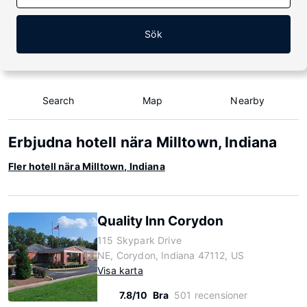
Sök
Search
Map
Nearby
Erbjudna hotell nära Milltown, Indiana
Fler hotell nära Milltown, Indiana
Quality Inn Corydon
115 Skypark Drive
NE, Corydon, Indiana 47112, US
Visa karta
7.8/10
Bra
501 recensioner