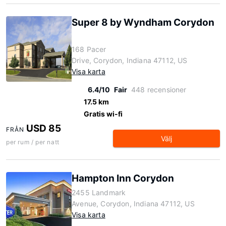
Super 8 by Wyndham Corydon
168 Pacer
Drive, Corydon, Indiana 47112, US
Visa karta
6.4/10
Fair
448 recensioner
17.5 km
Gratis wi-fi
USD 85
FRÅN
Välj
per rum / per natt
Hampton Inn Corydon
2455 Landmark
Avenue, Corydon, Indiana 47112, US
Visa karta