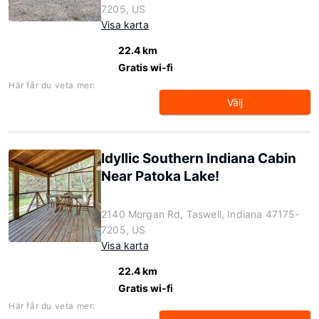
7205, US
Visa karta
22.4 km
Gratis wi-fi
Här får du veta mer:
Välj
Idyllic Southern Indiana Cabin
Near Patoka Lake!
2140 Morgan Rd, Taswell, Indiana 47175-
7205, US
Visa karta
22.4 km
Gratis wi-fi
Här får du veta mer: