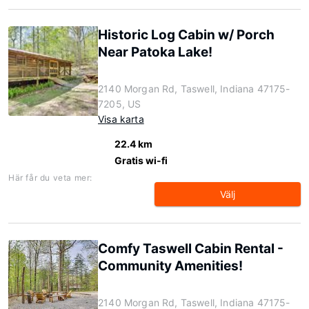
Historic Log Cabin w/ Porch
Near Patoka Lake!
2140 Morgan Rd, Taswell, Indiana 47175-
7205, US
Visa karta
22.4 km
Gratis wi-fi
Här får du veta mer:
Välj
Comfy Taswell Cabin Rental -
Community Amenities!
2140 Morgan Rd, Taswell, Indiana 47175-