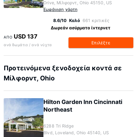
Drive, Μίλφορντ, Ohio 45150, US
Εμφάνιση χάρτη
8.6/10
Καλό
661 κριτικές
Δωρεάν ασύρματο ίντερνετ
USD 137
ΑΠΌ
Επιλέξτε
ανά δωμάτιο / ανά νύχτα
Προτεινόμενα ξενοδοχεία κοντά σε
Μίλφορντ, Ohio
Hilton Garden Inn Cincinnati
Northeast
6288 Tri Ridge
Blvd, Loveland, Ohio 45140, US