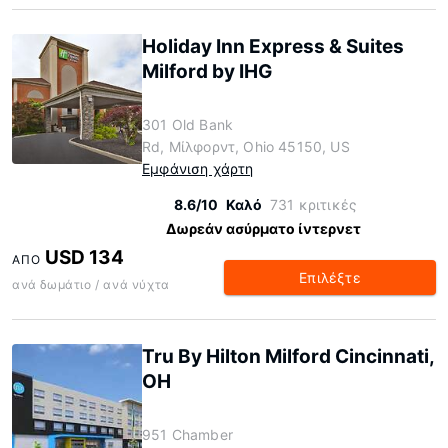
Holiday Inn Express & Suites
Milford by IHG
301 Old Bank
Rd, Μίλφορντ, Ohio 45150, US
Εμφάνιση χάρτη
8.6/10
Καλό
731 κριτικές
Δωρεάν ασύρματο ίντερνετ
USD 134
ΑΠΌ
Επιλέξτε
ανά δωμάτιο / ανά νύχτα
Tru By Hilton Milford Cincinnati,
OH
951 Chamber