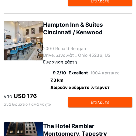
Επιλέξτε
Hampton Inn & Suites
Cincinnati / Kenwood
2000 Ronald Reagan
Drive, Σινσινάτι, Ohio 45236, US
Εμφάνιση χάρτη
9.2/10
Excellent
1004 κριτικές
7.3 km
Δωρεάν ασύρματο ίντερνετ
USD 176
ΑΠΌ
Επιλέξτε
ανά δωμάτιο / ανά νύχτα
The Hotel Rambler
Montgomery, Tapestry