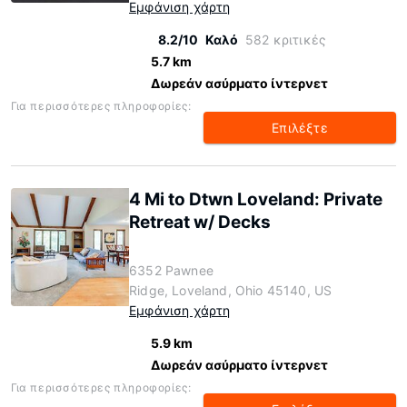
Εμφάνιση χάρτη
8.2/10
Καλό
582 κριτικές
5.7 km
Δωρεάν ασύρματο ίντερνετ
Για περισσότερες πληροφορίες:
Επιλέξτε
4 Mi to Dtwn Loveland: Private
Retreat w/ Decks
6352 Pawnee
Ridge, Loveland, Ohio 45140, US
Εμφάνιση χάρτη
5.9 km
Δωρεάν ασύρματο ίντερνετ
Για περισσότερες πληροφορίες: