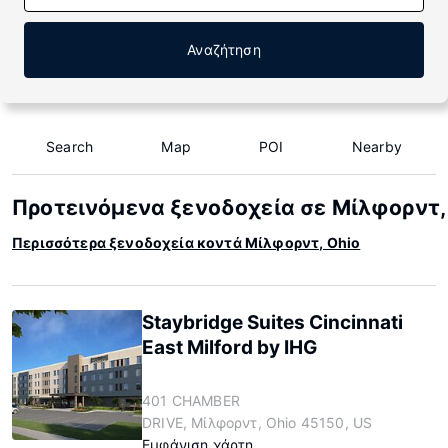
Αναζήτηση
Search
Map
POI
Nearby
Προτεινόμενα ξενοδοχεία σε Μίλφορντ,
Περισσότερα ξενοδοχεία κοντά Μίλφορντ, Ohio
Staybridge Suites Cincinnati
East Milford by IHG
401 CHAMBER
DRIVE, Μίλφορντ, Ohio 45150, US
Εμφάνιση χάρτη