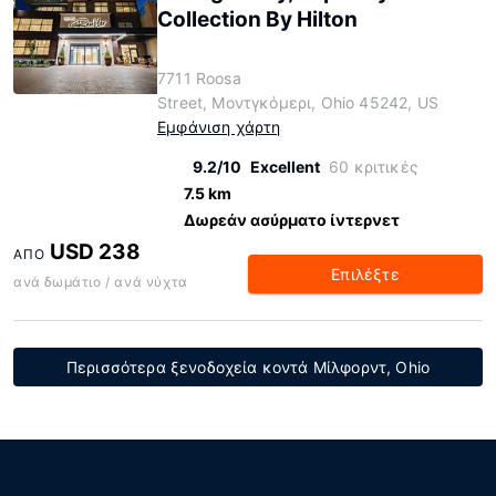
Collection By Hilton
7711 Roosa
Street, Μοντγκόμερι, Ohio 45242, US
Εμφάνιση χάρτη
9.2/10
Excellent
60 κριτικές
7.5 km
Δωρεάν ασύρματο ίντερνετ
USD 238
ΑΠΌ
Επιλέξτε
ανά δωμάτιο / ανά νύχτα
Περισσότερα ξενοδοχεία κοντά Μίλφορντ, Ohio