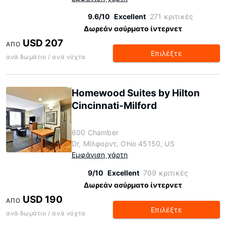
9.6/10
Excellent
271 κριτικές
Δωρεάν ασύρματο ίντερνετ
USD 207
ΑΠΌ
Επιλέξτε
ανά δωμάτιο / ανά νύχτα
Homewood Suites by Hilton
Cincinnati-Milford
600 Chamber
Dr, Μίλφορντ, Ohio 45150, US
Εμφάνιση χάρτη
9/10
Excellent
709 κριτικές
Δωρεάν ασύρματο ίντερνετ
USD 190
ΑΠΌ
Επιλέξτε
ανά δωμάτιο / ανά νύχτα