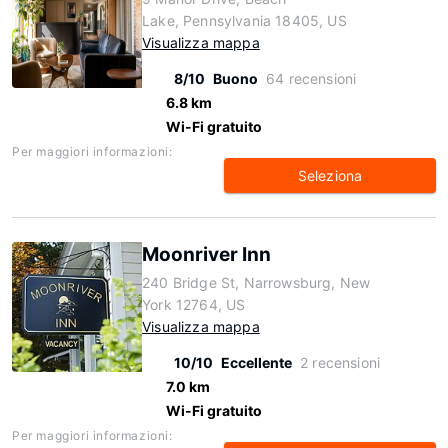
Lake, Pennsylvania 18405, US
Visualizza mappa
8/10
Buono
64 recensioni
6.8 km
Wi-Fi gratuito
Per maggiori informazioni:
Seleziona
Moonriver Inn
240 Bridge St, Narrowsburg, New
York 12764, US
Visualizza mappa
10/10
Eccellente
2 recensioni
7.0 km
Wi-Fi gratuito
Per maggiori informazioni: