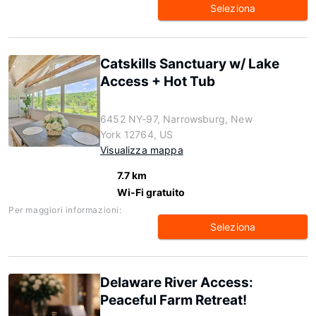
Seleziona
Catskills Sanctuary w/ Lake
Access + Hot Tub
6452 NY-97, Narrowsburg, New
York 12764, US
Visualizza mappa
7.7 km
Wi-Fi gratuito
Per maggiori informazioni:
Seleziona
Delaware River Access:
Peaceful Farm Retreat!