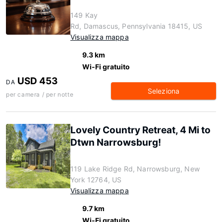
149 Kay
Rd, Damascus, Pennsylvania 18415, US
Visualizza mappa
9.3 km
Wi-Fi gratuito
USD 453
DA
Seleziona
per camera / per notte
Lovely Country Retreat, 4 Mi to
Dtwn Narrowsburg!
119 Lake Ridge Rd, Narrowsburg, New
York 12764, US
Visualizza mappa
9.7 km
Wi-Fi gratuito