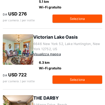
5.1 km
Wi-Fi gratuito
USD 276
DA
Seleziona
per camera / per notte
Victorian Lake Oasis
6646 New York 52, Lake Huntington, New
York 12752, US
Visualizza mappa
6.3 km
Wi-Fi gratuito
USD 722
DA
Seleziona
per camera / per notte
THE DARBY
9 Manor Drive, Beach