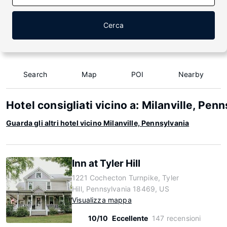
Cerca
Search
Map
POI
Nearby
Hotel consigliati vicino a: Milanville, Pen
Guarda gli altri hotel vicino Milanville, Pennsylvania
Inn at Tyler Hill
1221 Cochecton Turnpike, Tyler
Hill, Pennsylvania 18469, US
Visualizza mappa
10/10
Eccellente
147 recensioni