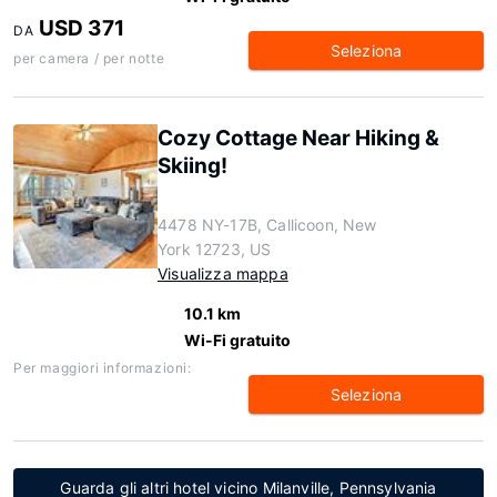
USD 371
DA
Seleziona
per camera / per notte
Cozy Cottage Near Hiking &
Skiing!
4478 NY-17B, Callicoon, New
York 12723, US
Visualizza mappa
10.1 km
Wi-Fi gratuito
Per maggiori informazioni:
Seleziona
Guarda gli altri hotel vicino Milanville, Pennsylvania